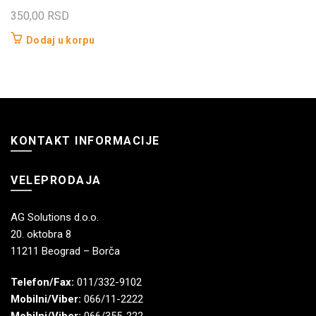
350,00
RSD
Dodaj u korpu
KONTAKT INFORMACIJE
VELEPRODAJA
AG Solutions d.o.o.
20. oktobra 8
11211 Beograd – Borča
Telefon/Fax:
011/332-9102
Mobilni/Viber:
066/11-2222
Mobilni/Viber:
066/355-222