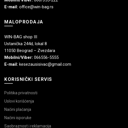
E-mail:
office@win-bag.rs
MALOPRODAJA
WIN-BAG shop III
Ustanička 244d, lokal 8
11050 Beograd – Zvezdara
Mobilni/Viber:
066556-5555
E-mail:
kesezausisivac@gmail.com
KORISNIČKI SERVIS
Politika privatnosti
Uslovi korišćenja
Načini plaćanja
Načini isporuke
Saobraznost i reklamacija