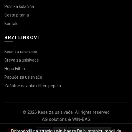
Politika kolačića
Česta pitanja
Kontakt
BRZI LINKOVI
Kese za usisivače
Creva za usisivače
Hepa Filteri
Papuče za usisivače
Zaštitne navlake i filteri pepela
© 2026 Kese za usisivače. All rights reserved
AG solutions & WIN-BAG
Dobrodošli na stranicu win-bag.rs Da bi stranicu mogli da