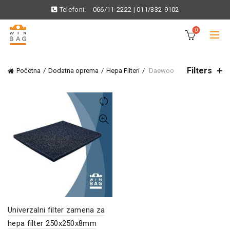
Telefoni:
066/11-2222
|
011/332-9102
0
Filters
Početna
Dodatna oprema
Hepa Filteri
Daewoo
Univerzalni filter zamena za
hepa filter 250x250x8mm