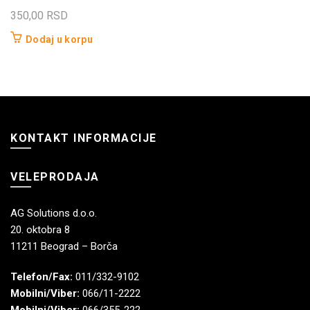
350,00
RSD
Dodaj u korpu
KONTAKT INFORMACIJE
VELEPRODAJA
AG Solutions d.o.o.
20. oktobra 8
11211 Beograd – Borča
Telefon/Fax:
011/332-9102
Mobilni/Viber:
066/11-2222
Mobilni/Viber:
066/355-222