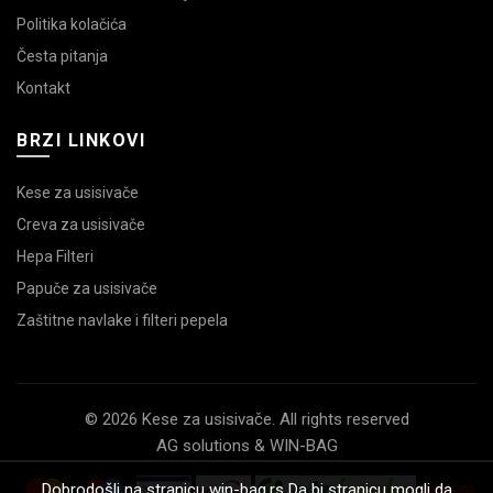
Politika kolačića
Česta pitanja
Kontakt
BRZI LINKOVI
Kese za usisivače
Creva za usisivače
Hepa Filteri
Papuče za usisivače
Zaštitne navlake i filteri pepela
© 2026 Kese za usisivače. All rights reserved
AG solutions & WIN-BAG
Dobrodošli na stranicu win-bag.rs Da bi stranicu mogli da