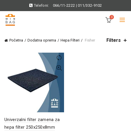
Telefoni:
066/11-2222
|
011/332-9102
0
Filters
Početna
Dodatna oprema
Hepa Filteri
Fisher
Univerzalni filter zamena za
hepa filter 250x250x8mm