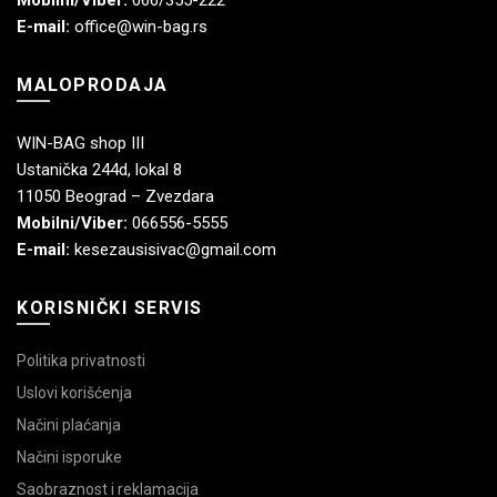
E-mail:
office@win-bag.rs
MALOPRODAJA
WIN-BAG shop III
Ustanička 244d, lokal 8
11050 Beograd – Zvezdara
Mobilni/Viber:
066556-5555
E-mail:
kesezausisivac@gmail.com
KORISNIČKI SERVIS
Politika privatnosti
Uslovi korišćenja
Načini plaćanja
Načini isporuke
Saobraznost i reklamacija