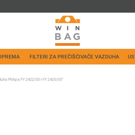
OPREMA
FILTERI ZA PREČIŠĆIVAČE VAZDUHA
US
duha Philips FY 2422/30 i FY 2420/30“