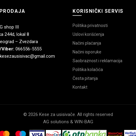
PRODAJA
KORISNIČKI SERVIS
Politika privatnosti
 shop III
a 244d, lokal 8
Uslovi korišćenja
eograd – Zvezdara
Načini plaćanja
/Viber:
066556-5555
Načini isporuke
kesezausisivac@gmail.com
Saobraznost i reklamacija
Politika kolačića
Česta pitanja
Kontakt
© 2026 Kese za usisivače. All rights reserved
AG solutions & WIN-BAG