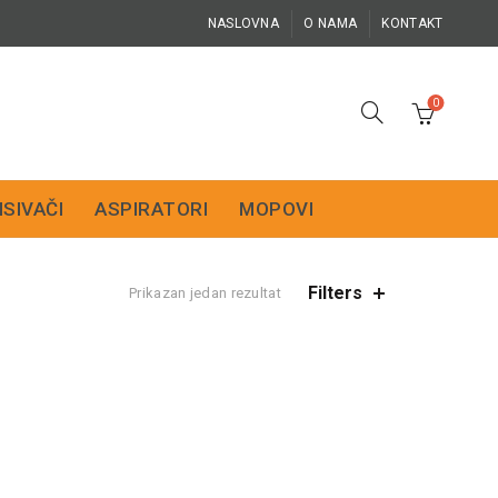
NASLOVNA
O NAMA
KONTAKT
0
ISIVAČI
ASPIRATORI
MOPOVI
Filters
Prikazan jedan rezultat