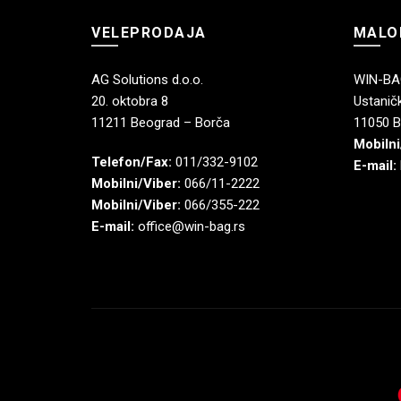
VELEPRODAJA
MALO
AG Solutions d.o.o.
WIN-BAG
20. oktobra 8
Ustaničk
11211 Beograd – Borča
11050 B
Mobilni
Telefon/Fax:
011/332-9102
E-mail:
Mobilni/Viber:
066/11-2222
Mobilni/Viber:
066/355-222
E-mail:
office@win-bag.rs