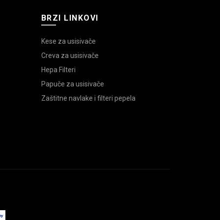
BRZI LINKOVI
Kese za usisivače
Creva za usisivače
Hepa Filteri
Papuče za usisivače
Zaštitne navlake i filteri pepela