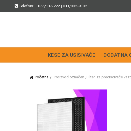
Telefoni:
066/11-2222
|
011/332-9102
KESE ZA USISIVAČE
DODATNA 
Početna
Proizvod označen „Filteri za preciscivače vaz