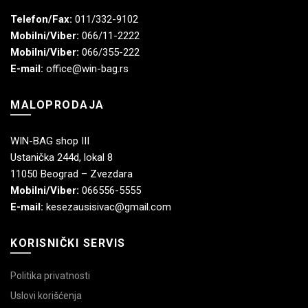
Telefon/Fax:
011/332-9102
Mobilni/Viber:
066/11-2222
Mobilni/Viber:
066/355-222
E-mail:
office@win-bag.rs
MALOPRODAJA
WIN-BAG shop III
Ustanička 244d, lokal 8
11050 Beograd – Zvezdara
Mobilni/Viber:
066556-5555
E-mail:
kesezausisivac@gmail.com
KORISNIČKI SERVIS
Politika privatnosti
Uslovi korišćenja