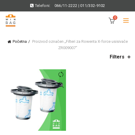
Telefoni:
066/11-2222
|
011/332-9102
0
Početna
Proizvod označen „Filteri za Rowenta X-force usisivače
ZR009007“
Filters