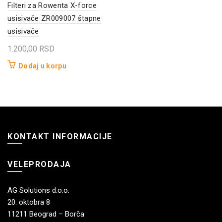
Filteri za Rowenta X-force
usisivače ZR009007 štapne
usisivače
1.200,00
RSD
Dodaj u korpu
KONTAKT INFORMACIJE
VELEPRODAJA
AG Solutions d.o.o.
20. oktobra 8
11211 Beograd – Borča