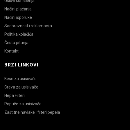
Uslovi korišćenja
Načini plaćanja
Načini isporuke
Saobraznost i reklamacija
Politika kolačića
Česta pitanja
Kontakt
BRZI LINKOVI
Kese za usisivače
Creva za usisivače
Hepa Filteri
Papuče za usisivače
Zaštitne navlake i filteri pepela