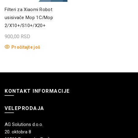
Filteri za Xiaomi Robot
usisivače Mop 1C/Mop
2/X10+/S10+/X20+
900,00
RSD
Pročitajte još
KONTAKT INFORMACIJE
VELEPRODAJA
AG Solutions d.o.o.
20. oktobra 8