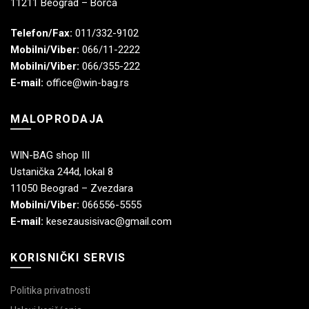
11211 Beograd – Borča
Telefon/Fax:
011/332-9102
Mobilni/Viber:
066/11-2222
Mobilni/Viber:
066/355-222
E-mail:
office@win-bag.rs
MALOPRODAJA
WIN-BAG shop III
Ustanička 244d, lokal 8
11050 Beograd – Zvezdara
Mobilni/Viber:
066556-5555
E-mail:
kesezausisivac@gmail.com
KORISNIČKI SERVIS
Politika privatnosti