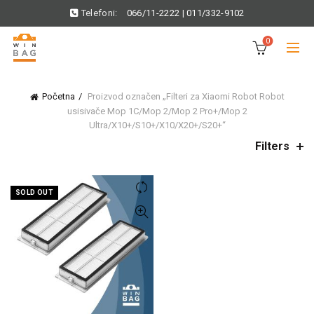
Telefoni:
066/11-2222
|
011/332-9102
0
Početna
Proizvod označen „Filteri za Xiaomi Robot Robot
usisivače Mop 1C/Mop 2/Mop 2 Pro+/Mop 2
Ultra/X10+/S10+/X10/X20+/S20+“
Filters
SOLD OUT