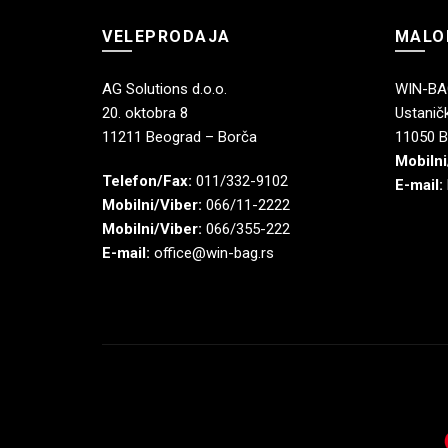
VELEPRODAJA
MALO
AG Solutions d.o.o.
WIN-BAG
20. oktobra 8
Ustaničk
11211 Beograd – Borča
11050 B
Mobilni
Telefon/Fax:
011/332-9102
E-mail:
Mobilni/Viber:
066/11-2222
Mobilni/Viber:
066/355-222
E-mail:
office@win-bag.rs