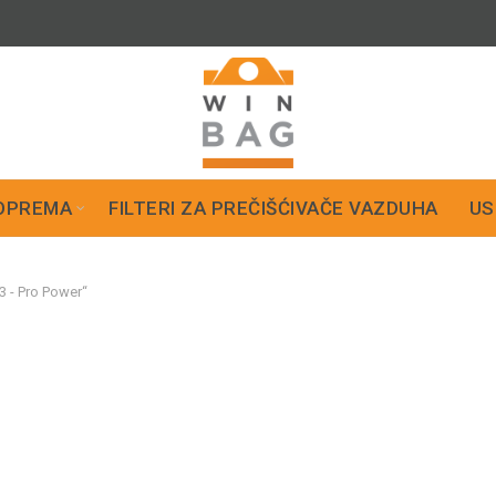
OPREMA
FILTERI ZA PREČIŠĆIVAČE VAZDUHA
US
3 - Pro Power“