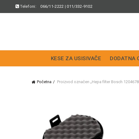
Telefoni:
066/11-2222
|
011/332-9102
KESE ZA USISIVAČE
DODATNA 
Početna
Proizvod označen „Hepa filter Bosch 1204678