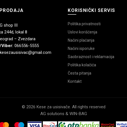
PRODAJA
KORISNIČKI SERVIS
Politika privatnosti
 shop III
a 244d, lokal 8
Uslovi korišćenja
eograd – Zvezdara
Načini plaćanja
/Viber:
066556-5555
Načini isporuke
kesezausisivac@gmail.com
Saobraznost i reklamacija
Politika kolačića
Česta pitanja
Kontakt
© 2026 Kese za usisivače. All rights reserved
AG solutions & WIN-BAG