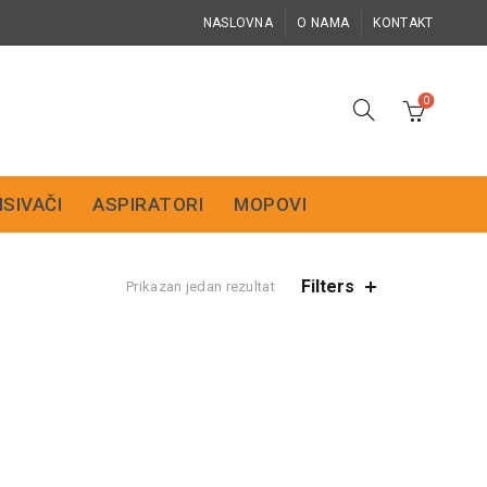
NASLOVNA
O NAMA
KONTAKT
0
ISIVAČI
ASPIRATORI
MOPOVI
Filters
Prikazan jedan rezultat