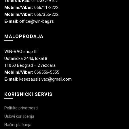
Telefon/Fax:
011/332-9102
Mobilni/Viber:
066/11-2222
Mobilni/Viber:
066/355-222
E-mail:
office@win-bag.rs
MALOPRODAJA
WIN-BAG shop III
Ustanička 244d, lokal 8
11050 Beograd – Zvezdara
Mobilni/Viber:
066556-5555
E-mail:
kesezausisivac@gmail.com
KORISNIČKI SERVIS
Politika privatnosti
Uslovi korišćenja
Načini plaćanja