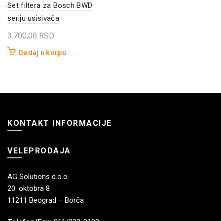
Set filtera za Bosch BWD
seriju usisivača
3.700,00
RSD
Dodaj u korpu
KONTAKT INFORMACIJE
VELEPRODAJA
AG Solutions d.o.o.
20. oktobra 8
11211 Beograd – Borča