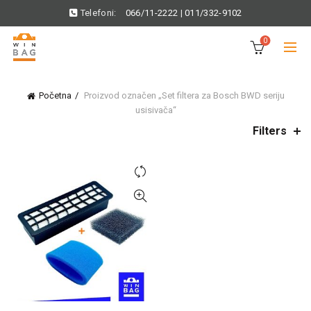
Telefoni:
066/11-2222
|
011/332-9102
0
Početna
Proizvod označen „Set filtera za Bosch BWD seriju
usisivača“
Filters