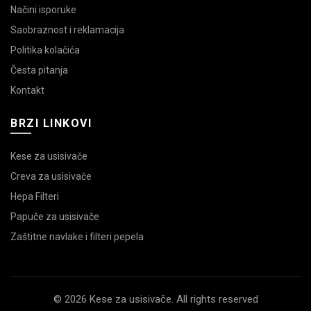
Načini isporuke
Saobraznost i reklamacija
Politika kolačića
Česta pitanja
Kontakt
BRZI LINKOVI
Kese za usisivače
Creva za usisivače
Hepa Filteri
Papuče za usisivače
Zaštitne navlake i filteri pepela
© 2026 Kese za usisivače. All rights reserved