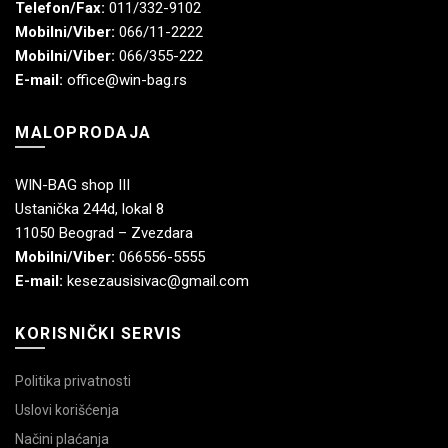
Telefon/Fax:
011/332-9102
Mobilni/Viber:
066/11-2222
Mobilni/Viber:
066/355-222
E-mail:
office@win-bag.rs
MALOPRODAJA
WIN-BAG shop III
Ustanička 244d, lokal 8
11050 Beograd – Zvezdara
Mobilni/Viber:
066556-5555
E-mail:
kesezausisivac@gmail.com
KORISNIČKI SERVIS
Politika privatnosti
Uslovi korišćenja
Načini plaćanja