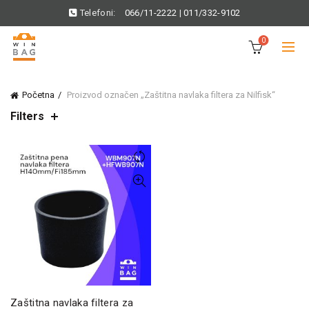
Telefoni:
066/11-2222
|
011/332-9102
0
Početna
Proizvod označen „Zaštitna navlaka filtera za Nilfisk“
Filters
Zaštitna navlaka filtera za