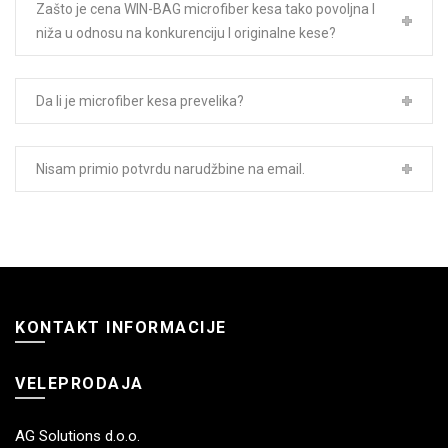
Zašto je cena WIN-BAG microfiber kesa tako povoljna I
niža u odnosu na konkurenciju I originalne kese?
Da li je microfiber kesa prevelika?
Nisam primio potvrdu narudžbine na email.
KONTAKT INFORMACIJE
VELEPRODAJA
AG Solutions d.o.o.