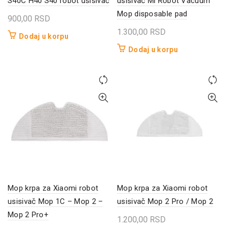
S40C H40 S40 robot usisivač
usisivač Mi Robot Vacuum
Mop disposable pad
900,00
RSD
1.300,00
RSD
Dodaj u korpu
Dodaj u korpu
Mop krpa za Xiaomi robot
Mop krpa za Xiaomi robot
usisivač Mop 1C – Mop 2 –
usisivač Mop 2 Pro / Mop 2
Mop 2 Pro+
1.200,00
RSD