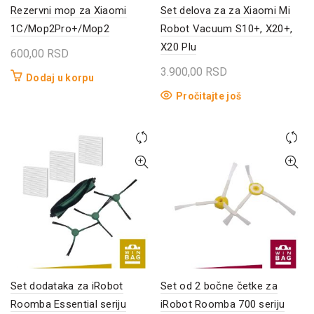
Rezervni mop za Xiaomi
Set delova za za Xiaomi Mi
1C/Mop2Pro+/Mop2
Robot Vacuum S10+, X20+,
X20 Plu
600,00
RSD
3.900,00
RSD
Dodaj u korpu
Pročitajte još
Set dodataka za iRobot
Set od 2 bočne četke za
Roomba Essential seriju
iRobot Roomba 700 seriju