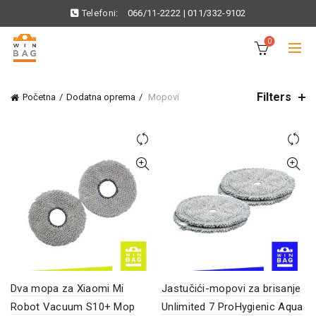
Telefoni:
066/11-2222
|
011/332-9102
0
Filters
Početna
Dodatna oprema
Mopovi
Dva mopa za Xiaomi Mi
Jastučići-mopovi za brisanje
Robot Vacuum S10+ Mop
Unlimited 7 ProHygienic Aqua