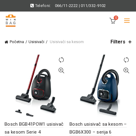
Telefoni:
066/11-2222
|
011/332-9102
0
Filters
Početna
Usisivači
Usisivači sa kesom
Bosch BGB41POW1 usisivač
Bosch usisivač sa kesom –
sa kesom Serie 4
BGB6X300 – serija 6