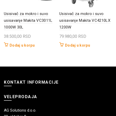
Usisivač za mokro i suvo
Usisivač za mokro i suvo
usisavanje Makita VC3011L
usisavanje Makita VC4210LX
1000W 30L
1200W
38.500,00
RSD
79.980,00
RSD
Dodaj u korpu
Dodaj u korpu
KONTAKT INFORMACIJE
VELEPRODAJA
AG Solutions d.o.o.