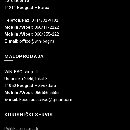
20. oktobra 8
11211 Beograd – Borča
Telefon/Fax:
011/332-9102
Mobilni/Viber:
066/11-2222
Mobilni/Viber:
066/355-222
E-mail:
office@win-bag.rs
MALOPRODAJA
WIN-BAG shop III
Ustanička 244d, lokal 8
11050 Beograd – Zvezdara
Mobilni/Viber:
066556-5555
E-mail:
kesezausisivac@gmail.com
KORISNIČKI SERVIS
Politika privatnosti