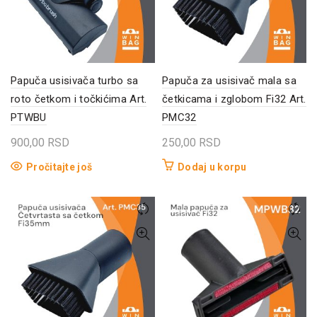
Papuča usisivača turbo sa
Papuča za usisivač mala sa
roto četkom i točkićima Art.
četkicama i zglobom Fi32 Art.
PTWBU
PMC32
900,00
RSD
250,00
RSD
Pročitajte još
Dodaj u korpu