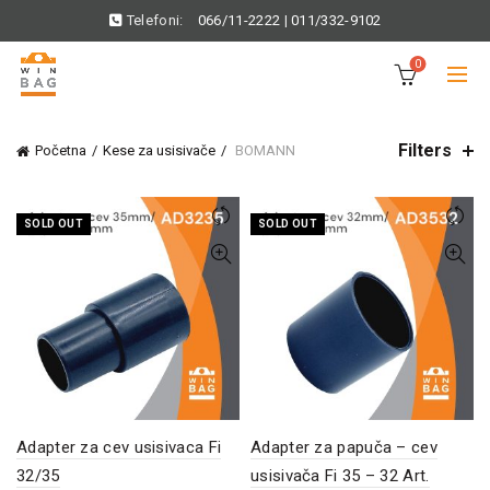
Telefoni:
066/11-2222
|
011/332-9102
0
Filters
Početna
Kese za usisivače
BOMANN
SOLD OUT
SOLD OUT
Adapter za cev usisivaca Fi
Adapter za papuča – cev
32/35
usisivača Fi 35 – 32 Art.