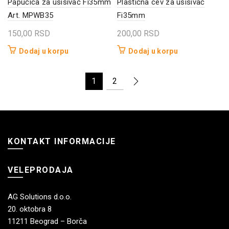
Papučica za usisivač Fi35mm
Plastična cev za usisivač
Art. MPWB35
Fi35mm
150,00
RSD
200,00
RSD
Dodaj u korpu
Dodaj u korpu
1
2
KONTAKT INFORMACIJE
VELEPRODAJA
AG Solutions d.o.o.
20. oktobra 8
11211 Beograd – Borča