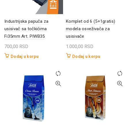
Industrijska papuča za
Komplet od 6 (5+1gratis)
usisivač sa točkićima
modela osveživača za
Fi35mm Art. PIWB35
usisivače
700,00
RSD
1.000,00
RSD
Dodaj u korpu
Dodaj u korpu