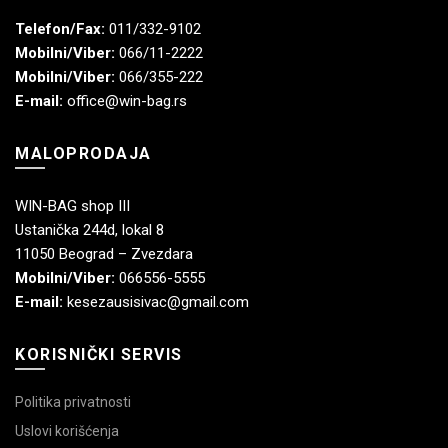
Telefon/Fax:
011/332-9102
Mobilni/Viber:
066/11-2222
Mobilni/Viber:
066/355-222
E-mail:
office@win-bag.rs
MALOPRODAJA
WIN-BAG shop III
Ustanička 244d, lokal 8
11050 Beograd – Zvezdara
Mobilni/Viber:
066556-5555
E-mail:
kesezausisivac@gmail.com
KORISNIČKI SERVIS
Politika privatnosti
Uslovi korišćenja