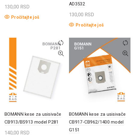
AD3532
130,00
RSD
130,00
RSD
Pročitajte još
Pročitajte još
BOMANN kese za usisivače
BOMANN kese za usisivače
CB913/BS913 model P281
CB917-CB962/1400 model
G151
140,00
RSD