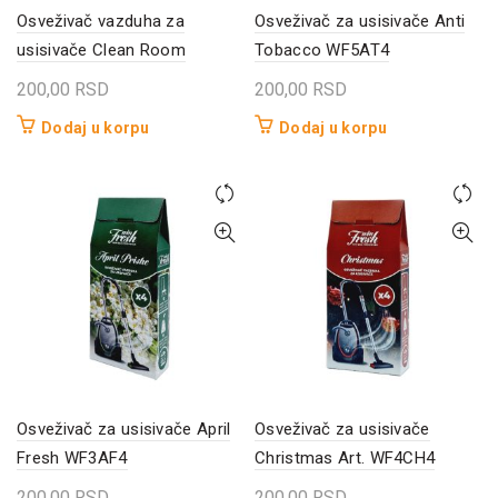
Osveživač vazduha za
Osveživač za usisivače Anti
usisivače Clean Room
Tobacco WF5AT4
200,00
RSD
200,00
RSD
Dodaj u korpu
Dodaj u korpu
Osveživač za usisivače April
Osveživač za usisivače
Fresh WF3AF4
Christmas Art. WF4CH4
200,00
RSD
200,00
RSD