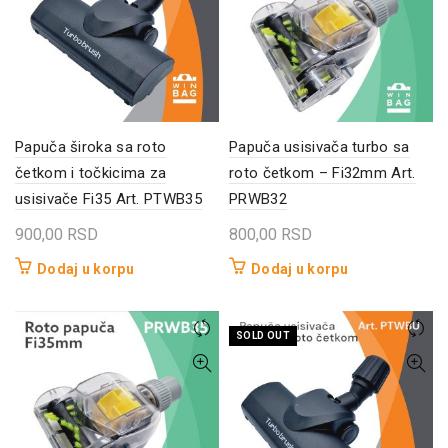
Papuča široka sa roto
Papuča usisivača turbo sa
četkom i točkicima za
roto četkom – Fi32mm Art.
usisivače Fi35 Art. PTWB35
PRWB32
900,00
RSD
800,00
RSD
Dodaj u korpu
Dodaj u korpu
SOLD OUT