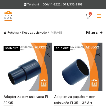
Telefoni:
066/11-2222
|
011/332-9102
0
Filters
Početna
Kese za usisivače
MIRAGE
SOLD OUT
SOLD OUT
Adapter za cev usisivaca Fi
Adapter za papuča – cev
32/35
usisivača Fi 35 – 32 Art.