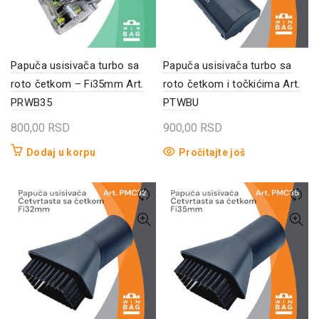
Papuča usisivača turbo sa
Papuča usisivača turbo sa
roto četkom – Fi35mm Art.
roto četkom i točkićima Art.
PRWB35
PTWBU
800,00
RSD
900,00
RSD
Dodaj u korpu
Pročitajte još