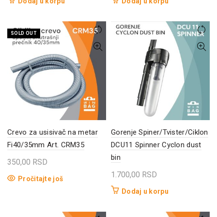
Dodaj u korpu
Dodaj u korpu
SOLD OUT
Crevo za usisivač na metar
Gorenje Spiner/Tvister/Ciklon
Fi40/35mm Art. CRM35
DCU11 Spinner Cyclon dust
bin
350,00
RSD
1.700,00
RSD
Pročitajte još
Dodaj u korpu