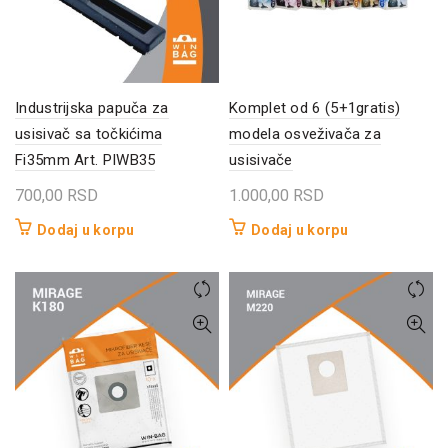
Industrijska papuča za
Komplet od 6 (5+1gratis)
usisivač sa točkićima
modela osveživača za
Fi35mm Art. PIWB35
usisivače
700,00
RSD
1.000,00
RSD
Dodaj u korpu
Dodaj u korpu