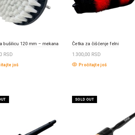
a bušilicu 120 mm – mekana
Četka za čišćenje felni
00
RSD
1.300,00
RSD
itajte još
Pročitajte još
OUT
SOLD OUT