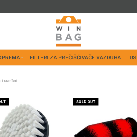
OPREMA
FILTERI ZA PREČIŠĆIVAČE VAZDUHA
US
 i sunđeri
OUT
SOLD OUT