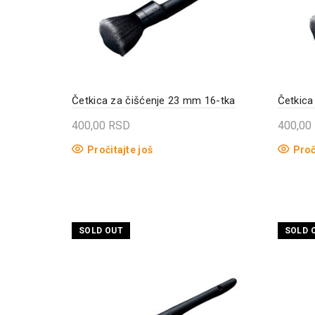
Četkica za čišćenje 23 mm 16-tka
Četkica
400,00
RSD
400,00
Pročitajte još
Proč
SOLD OUT
SOLD 