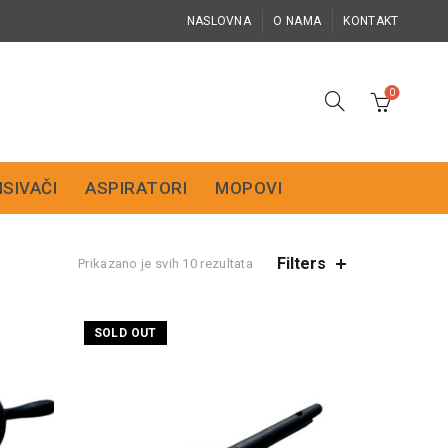
NASLOVNA
O NAMA
KONTAKT
0
ISIVAČI
ASPIRATORI
MOPOVI
Filters
Prikazano je svih 10 rezultata
SOLD OUT