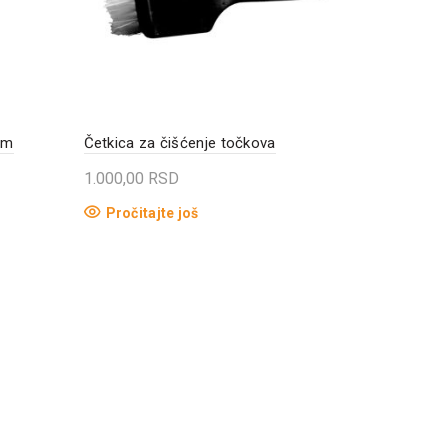
im
Četkica za čišćenje točkova
1.000,00
RSD
Pročitajte još