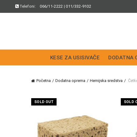
Telefoni:
066/11-2222
|
011/332-9102
KESE ZA USISIVAČE
DODATNA 
Početna
Dodatna oprema
Hemijska sredstva
Četke
SOLD OUT
SOLD 