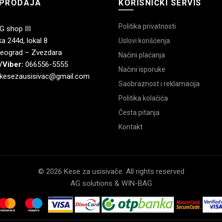
PRODAJA
KORISNIČKI SERVIS
Politika privatnosti
 shop III
a 244d, lokal 8
Uslovi korišćenja
eograd – Zvezdara
Načini plaćanja
/Viber:
066556-5555
Načini isporuke
kesezausisivac@gmail.com
Saobraznost i reklamacija
Politika kolačića
Česta pitanja
Kontakt
© 2026 Kese za usisivače. All rights reserved
AG solutions & WIN-BAG