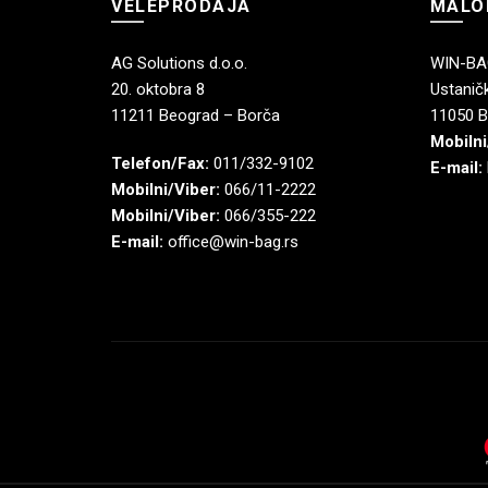
VELEPRODAJA
MALO
AG Solutions d.o.o.
WIN-BAG
20. oktobra 8
Ustaničk
11211 Beograd – Borča
11050 B
Mobilni
Telefon/Fax:
011/332-9102
E-mail:
Mobilni/Viber:
066/11-2222
Mobilni/Viber:
066/355-222
E-mail:
office@win-bag.rs