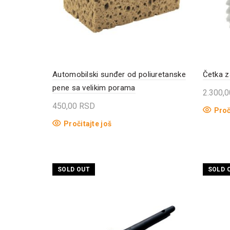
Automobilski sunđer od poliuretanske
Četka z
pene sa velikim porama
2.300,
450,00
RSD
Proč
Pročitajte još
SOLD OUT
SOLD 