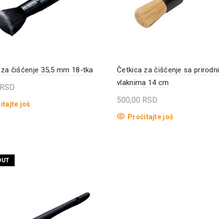
 za čišćenje 35,5 mm 18-tka
Četkica za čišćenje sa prirodn
vlaknima 14 cm
RSD
500,00
RSD
itajte još
Pročitajte još
OUT