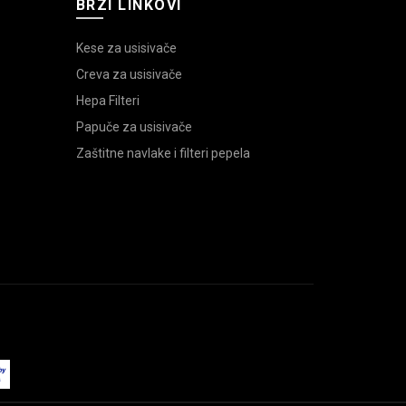
BRZI LINKOVI
Kese za usisivače
Creva za usisivače
Hepa Filteri
Papuče za usisivače
Zaštitne navlake i filteri pepela