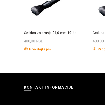
Četkica za pranje 21,0 mm 10-ka
Četkica
400,00
RSD
400,00
Pročitajte još
Proč
KONTAKT INFORMACIJE