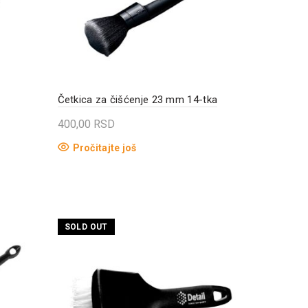
Četkica za čišćenje 23 mm 14-tka
400,00
RSD
Pročitajte još
SOLD OUT