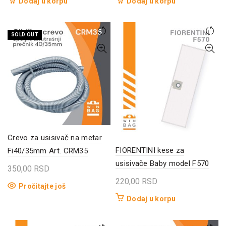
Dodaj u korpu
Dodaj u korpu
SOLD OUT
Crevo za usisivač na metar
FIORENTINI kese za
Fi40/35mm Art. CRM35
usisivače Baby model F570
350,00
RSD
220,00
RSD
Pročitajte još
Dodaj u korpu