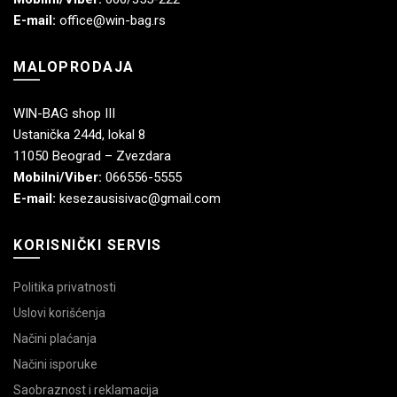
E-mail:
office@win-bag.rs
MALOPRODAJA
WIN-BAG shop III
Ustanička 244d, lokal 8
11050 Beograd – Zvezdara
Mobilni/Viber:
066556-5555
E-mail:
kesezausisivac@gmail.com
KORISNIČKI SERVIS
Politika privatnosti
Uslovi korišćenja
Načini plaćanja
Načini isporuke
Saobraznost i reklamacija