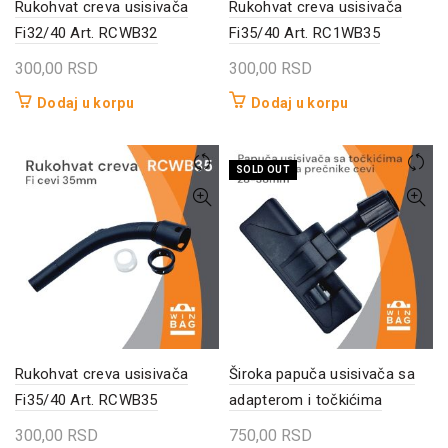
Rukohvat creva usisivača
Rukohvat creva usisivača
Fi32/40 Art. RCWB32
Fi35/40 Art. RC1WB35
300,00
RSD
300,00
RSD
Dodaj u korpu
Dodaj u korpu
SOLD OUT
Rukohvat creva usisivača
Široka papuča usisivača sa
Fi35/40 Art. RCWB35
adapterom i točkićima
300,00
RSD
750,00
RSD