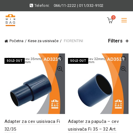
Telefoni:
066/11-2222
|
011/332-9102
0
Filters
Početna
Kese za usisivače
FIORENTINI
SOLD OUT
SOLD OUT
Adapter za cev usisivaca Fi
Adapter za papuča – cev
32/35
usisivača Fi 35 – 32 Art.