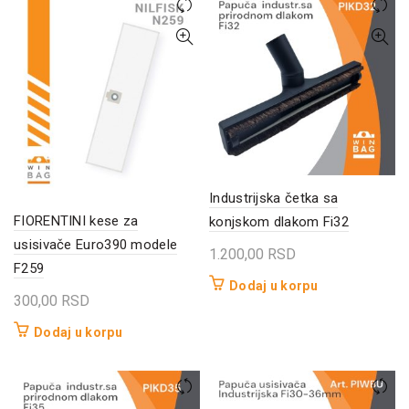
Industrijska četka sa
FIORENTINI kese za
konjskom dlakom Fi32
usisivače Euro390 modele
1.200,00
RSD
F259
Dodaj u korpu
300,00
RSD
Dodaj u korpu