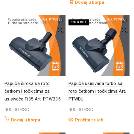
Dodaj u korpu
SOLD OUT
Papuča široka sa roto
Papuča usisivača turbo sa
četkom i točkicima za
roto četkom i točkićima Art.
usisivače Fi35 Art. PTWB35
PTWBU
900,00
RSD
900,00
RSD
Dodaj u korpu
Pročitajte još