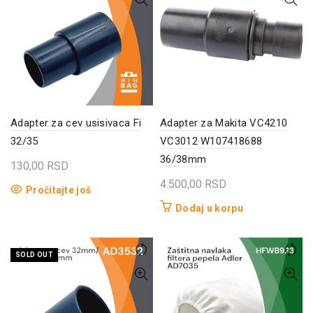
Adapter za cev usisivaca Fi
Adapter za Makita VC4210
32/35
VC3012 W107418688
36/38mm
130,00
RSD
4.500,00
RSD
Pročitajte još
Dodaj u korpu
SOLD OUT