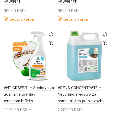
HFWB921
HFWB923T
900,00
RSD
900,00
RSD
Dodaj u korpu
Dodaj u korpu
ANTIGRAFFITI – Sredstvo za
ARENA CONCENTRATE –
uklanjanje grafita i
Neutralno sredstvo za
tvrdokornih fleka
samouslužno pranje vozila
1.170,00
RSD
–
2.200,00
RSD