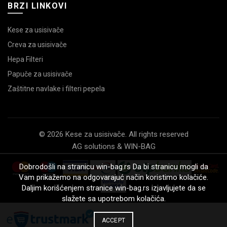
BRZI LINKOVI
Kese za usisivače
Creva za usisivače
Hepa Filteri
Papuče za usisivače
Zaštitne navlake i filteri pepela
© 2026 Kese za usisivače. All rights reserved
AG solutions & WIN-BAG
Dobrodošli na stranicu win-bag.rs Da bi stranicu mogli da
Vam prikažemo na odgovarajuć način koristimo kolačiće.
Daljim korišćenjem stranice win-bag.rs izjavljujete da se
slažete sa upotrebom kolačića.
ACCEPT