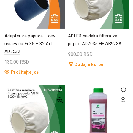
Adapter za papuča – cev
ADLER navlaka filtera za
usisivača Fi 35 – 32 Art.
pepeo AD7035 HFWB923A
AD3532
900,00
RSD
130,00
RSD
Dodaj u korpu
Pročitajte još