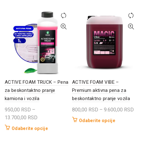
od
ima
proizvod
2.466,00 RSD
više
ima
do
varijanti.
više
8.016,00 RSD
Opcije
varijanti.
mogu
Opcije
biti
mogu
izabrane
biti
na
izabrane
stranici
na
proizvoda.
stranici
proizvoda.
ACTIVE FOAM TRUCK – Pena
ACTIVE FOAM VIBE –
za beskontaktno pranje
Premium aktivna pena za
kamiona i vozila
beskontaktno pranje vozila
Ra
950,00
RSD
–
800,00
RSD
–
9.600,00
RSD
Raspon
cen
13.700,00
RSD
Ovaj
Odaberite opcije
cena:
od
proizvod
Ovaj
Odaberite opcije
od
80
ima
proizvod
950,00 RSD
do