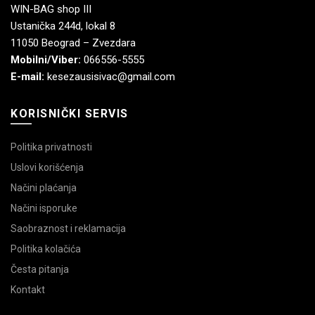
WIN-BAG shop III
Ustanička 244d, lokal 8
11050 Beograd – Zvezdara
Mobilni/Viber:
066556-5555
E-mail:
kesezausisivac@gmail.com
KORISNIČKI SERVIS
Politika privatnosti
Uslovi korišćenja
Načini plaćanja
Načini isporuke
Saobraznost i reklamacija
Politika kolačića
Česta pitanja
Kontakt