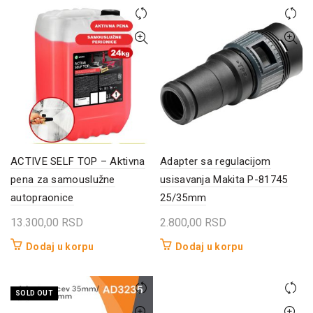
više
ima
do
9.6
varijanti.
više
13.700,00 RSD
Opcije
varijanti.
mogu
Opcije
biti
mogu
izabrane
biti
na
izabrane
stranici
na
proizvoda.
stranici
proizvoda.
ACTIVE SELF TOP – Aktivna
Adapter sa regulacijom
pena za samouslužne
usisavanja Makita P-81745
autopraonice
25/35mm
13.300,00
RSD
2.800,00
RSD
Dodaj u korpu
Dodaj u korpu
SOLD OUT