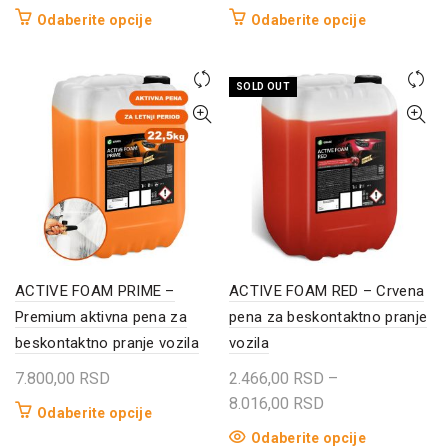
Ovaj
Ovaj
Odaberite opcije
Odaberite opcije
proizvod
proizvod
ima
ima
SOLD OUT
više
više
varijanti.
varijanti.
Opcije
Opcije
mogu
mogu
biti
biti
izabrane
izabrane
na
na
stranici
stranici
proizvoda.
proizvoda.
ACTIVE FOAM PRIME –
ACTIVE FOAM RED – Crvena
Premium aktivna pena za
pena za beskontaktno pranje
beskontaktno pranje vozila
vozila
7.800,00
RSD
2.466,00
RSD
–
Raspon
8.016,00
RSD
Ovaj
Odaberite opcije
cena:
proizvod
Ovaj
Odaberite opcije