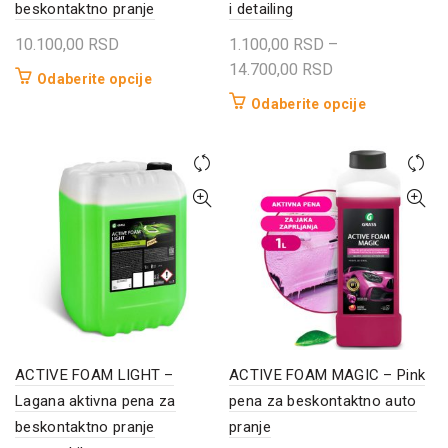
beskontaktno pranje
i detailing
10.100,00
RSD
1.100,00
RSD
–
Raspon
14.700,00
RSD
Ovaj
Odaberite opcije
cena:
proizvod
Ovaj
Odaberite opcije
od
ima
proizvod
1.100,00 RSD
više
ima
do
varijanti.
više
14.700,00 RSD
Opcije
varijanti.
mogu
Opcije
biti
mogu
izabrane
biti
na
izabrane
stranici
na
proizvoda.
stranici
proizvoda.
ACTIVE FOAM LIGHT –
ACTIVE FOAM MAGIC – Pink
Lagana aktivna pena za
pena za beskontaktno auto
beskontaktno pranje
pranje