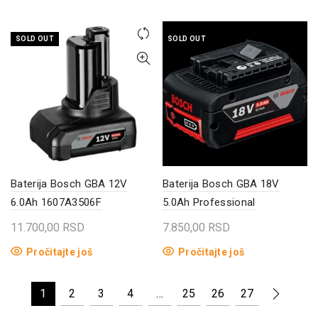
od
proizvod
40
ima
do
SOLD OUT
SOLD OUT
više
2.5
varijanti.
Opcije
mogu
biti
izabrane
na
stranici
proizvoda.
Baterija Bosch GBA 12V
Baterija Bosch GBA 18V
6.0Ah 1607A3506F
5.0Ah Professional
11.700,00
RSD
7.850,00
RSD
Pročitajte još
Pročitajte još
1
2
3
4
…
25
26
27