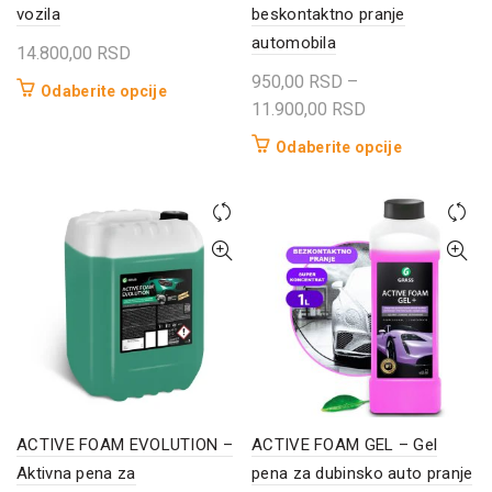
vozila
beskontaktno pranje
automobila
14.800,00
RSD
950,00
RSD
–
Ovaj
Odaberite opcije
Raspon
11.900,00
RSD
proizvod
cena:
ima
Ovaj
Odaberite opcije
od
više
proizvod
950,00 RSD
varijanti.
ima
do
Opcije
više
11.900,00 RSD
mogu
varijanti.
biti
Opcije
izabrane
mogu
na
biti
stranici
izabrane
proizvoda.
na
stranici
proizvoda.
ACTIVE FOAM EVOLUTION –
ACTIVE FOAM GEL – Gel
Aktivna pena za
pena za dubinsko auto pranje