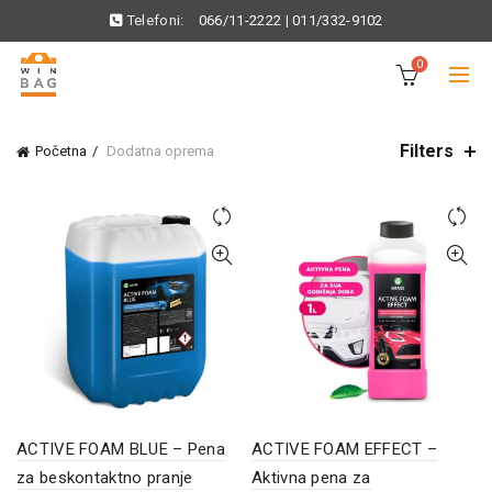
Telefoni:
066/11-2222
|
011/332-9102
0
Filters
Početna
Dodatna oprema
ACTIVE FOAM BLUE – Pena
ACTIVE FOAM EFFECT –
za beskontaktno pranje
Aktivna pena za