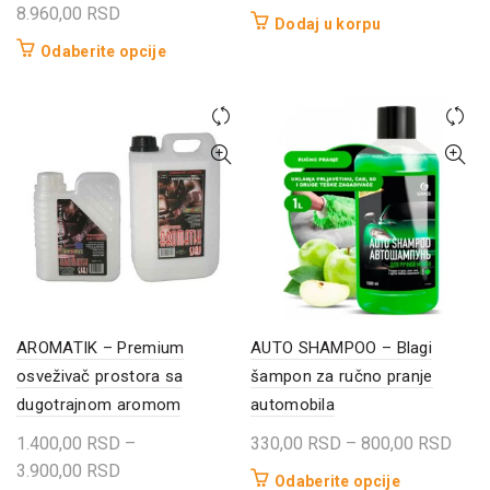
Raspon
8.960,00
RSD
Dodaj u korpu
cena:
Ovaj
Odaberite opcije
od
proizvod
1.170,00 RSD
ima
do
više
8.960,00 RSD
varijanti.
Opcije
mogu
biti
izabrane
na
stranici
proizvoda.
AROMATIK – Premium
AUTO SHAMPOO – Blagi
osveživač prostora sa
šampon za ručno pranje
dugotrajnom aromom
automobila
Rasp
1.400,00
RSD
–
330,00
RSD
–
800,00
RSD
Raspon
cena:
3.900,00
RSD
Ovaj
Odaberite opcije