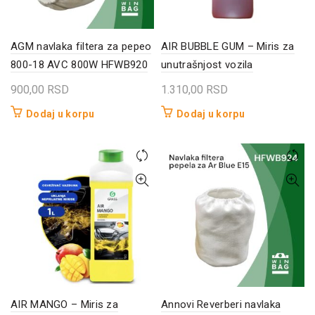
AGM navlaka filtera za pepeo
AIR BUBBLE GUM – Miris za
800-18 AVC 800W HFWB920
unutrašnjost vozila
900,00
RSD
1.310,00
RSD
Dodaj u korpu
Dodaj u korpu
AIR MANGO – Miris za
Annovi Reverberi navlaka