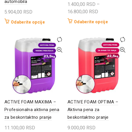
automobila
1.400,00
RSD
–
Raspon
16.800,00
RSD
5.904,00
RSD
cena:
Ovaj
Ovaj
Odaberite opcije
Odaberite opcije
od
proizvod
proizvod
1.400,00 RSD
ima
ima
do
više
više
16.800,00 RSD
varijanti.
varijanti.
Opcije
Opcije
mogu
mogu
biti
biti
izabrane
izabrane
na
na
stranici
stranici
proizvoda.
proizvoda.
ACTIVE FOAM MAXIMA –
ACTIVE FOAM OPTIMA –
Profesionalna aktivna pena
Aktivna pena za
za beskontaktno pranje
beskontaktno pranje
11.100,00
RSD
9.000,00
RSD