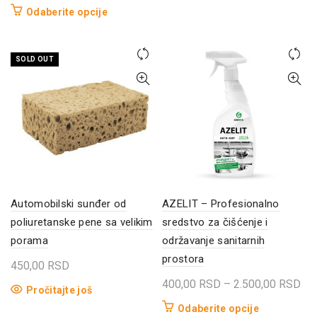
cena:
od
proizvod
Ovaj
Odaberite opcije
od
330,
ima
proizvod
1.400,00 RSD
do
više
ima
do
800,
SOLD OUT
varijanti.
više
3.900,00 RSD
Opcije
varijanti.
mogu
Opcije
biti
mogu
izabrane
biti
na
izabrane
stranici
na
proizvoda.
stranici
proizvoda.
Automobilski sunđer od
AZELIT – Profesionalno
poliuretanske pene sa velikim
sredstvo za čišćenje i
porama
održavanje sanitarnih
prostora
450,00
RSD
Ra
400,00
RSD
–
2.500,00
RSD
Pročitajte još
cen
Ovaj
Odaberite opcije