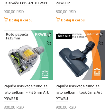
usisivače Fi35 Art. PTWB35
PRWB32
900,00
RSD
800,00
RSD
Dodaj u korpu
Dodaj u korpu
SOLD OUT
Papuča usisivača turbo sa
Papuča usisivača turbo sa
roto četkom – Fi35mm Art.
roto četkom i točkićima Art.
PRWB35
PTWBU
800,00
RSD
900,00
RSD