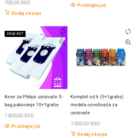
700,00
RSD
Pročitajte još
Dodaj u korpu
SOLD OUT
Kese za Philips usisivače S-
Komplet od 6 (5+1gratis)
bag pakovanje 10+1gratis
modela osveživača za
usisivače
1.800,00
RSD
1.000,00
RSD
Pročitajte još
Dodaj u korpu