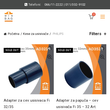
Telefoni:
066/11-2222
|
011/332-9102
0
Filters
Početna
Kese za usisivače
PHILIPS
SOLD OUT
SOLD OUT
Adapter za cev usisivaca Fi
Adapter za papuča – cev
32/35
usisivača Fi 35 – 32 Art.