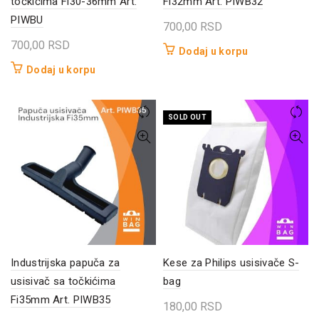
točkićima Fi30-36mm Art.
Fi32mm Art. PIWB32
PIWBU
700,00
RSD
700,00
RSD
Dodaj u korpu
Dodaj u korpu
SOLD OUT
Industrijska papuča za
Kese za Philips usisivače S-
usisivač sa točkićima
bag
Fi35mm Art. PIWB35
180,00
RSD