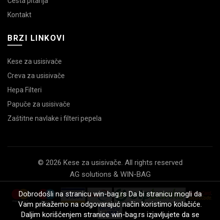
Česta pitanja
Kontakt
BRZI LINKOVI
Kese za usisivače
Creva za usisivače
Hepa Filteri
Papuče za usisivače
Zaštitne navlake i filteri pepela
© 2026 Kese za usisivače. All rights reserved
AG solutions & WIN-BAG
Dobrodošli na stranicu win-bag.rs Da bi stranicu mogli da
Vam prikažemo na odgovarajuć način koristimo kolačiće.
Daljim korišćenjem stranice win-bag.rs izjavljujete da se