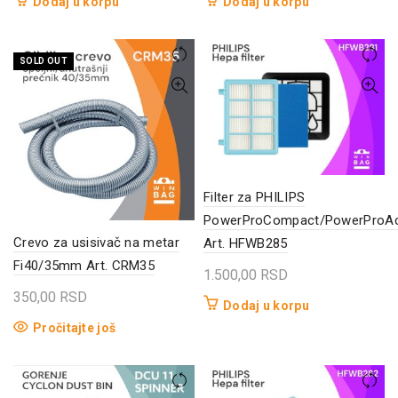
Dodaj u korpu
Dodaj u korpu
SOLD OUT
Filter za PHILIPS
PowerProCompact/PowerProAct
Crevo za usisivač na metar
Art. HFWB285
Fi40/35mm Art. CRM35
1.500,00
RSD
350,00
RSD
Dodaj u korpu
Pročitajte još