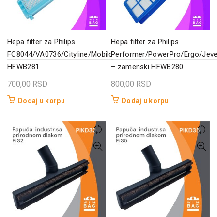
Hepa filter za Philips
Hepa filter za Philips
FC8044/VA0736/Cityline/Mobilo
Performer/PowerPro/Ergo/Jeve
HFWB281
– zamenski HFWB280
700,00
RSD
800,00
RSD
Dodaj u korpu
Dodaj u korpu