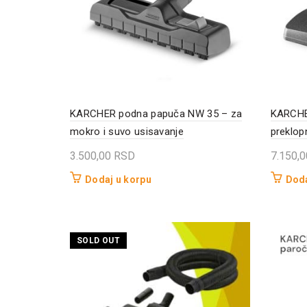
KARCHER podna papuča NW 35 – za
KARCHE
mokro i suvo usisavanje
preklo
3.500,00
RSD
7.150,
Dodaj u korpu
Doda
SOLD OUT