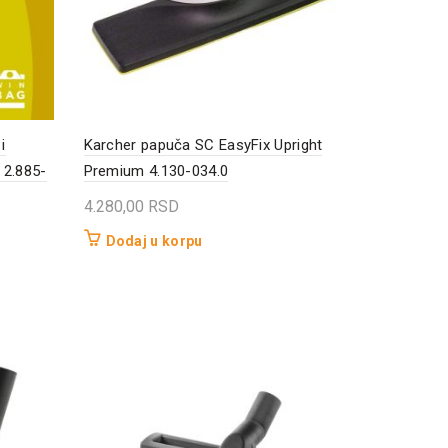
i
Karcher papuča SC EasyFix Upright
 2.885-
Premium 4.130-034.0
4.280,00
RSD
Dodaj u korpu