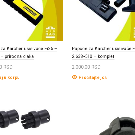
za Karcher usisivače Fi35 –
Papuče za Karcher usisivače F
 prirodna dlaka
2.638-510 – komplet
00
RSD
2.000,00
RSD
j u korpu
Pročitajte još