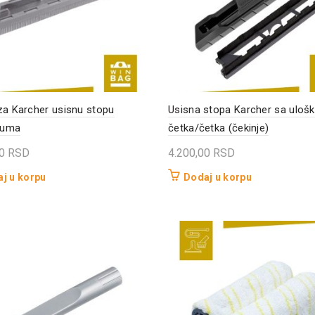
za Karcher usisnu stopu
Usisna stopa Karcher sa uloš
guma
četka/četka (čekinje)
00
RSD
4.200,00
RSD
j u korpu
Dodaj u korpu