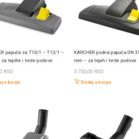
R papuča za T10/1 – T12/1 –
KARCHER podna papuča DN 3
 za tepihe i tvrde podove
mm – za tepih i tvrde podove
00
RSD
3.750,00
RSD
j u korpu
Dodaj u korpu