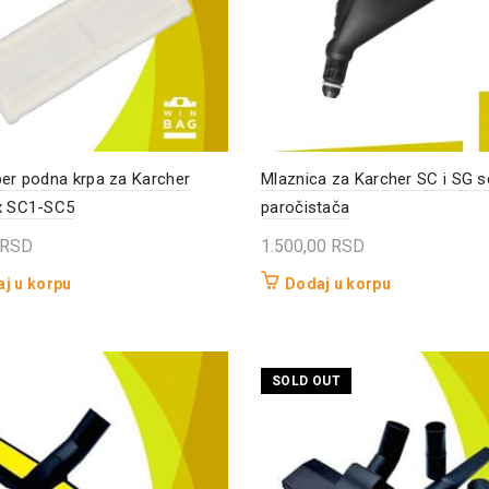
ber podna krpa za Karcher
Mlaznica za Karcher SC i SG se
x SC1-SC5
paročistača
RSD
1.500,00
RSD
j u korpu
Dodaj u korpu
SOLD OUT