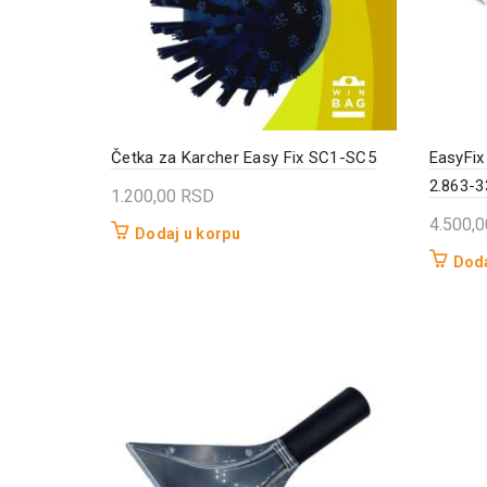
Četka za Karcher Easy Fix SC1-SC5
EasyFix
2.863-3
1.200,00
RSD
4.500,
Dodaj u korpu
Doda