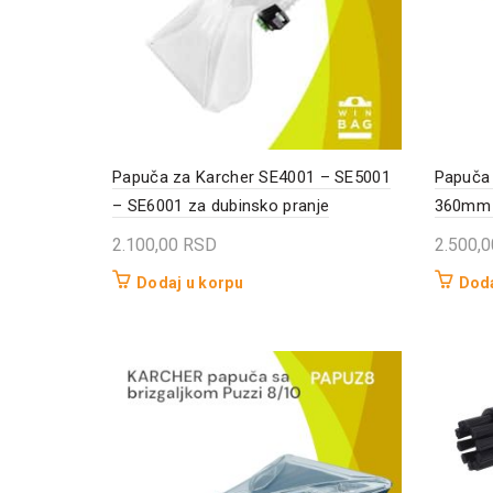
Papuča za Karcher SE4001 – SE5001
Papuča 
– SE6001 za dubinsko pranje
360mm –
2.100,00
RSD
2.500,
Dodaj u korpu
Doda