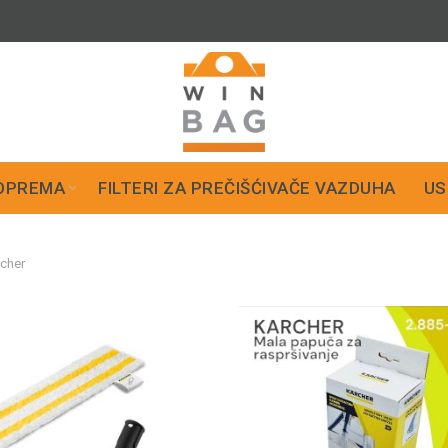
OPREMA
FILTERI ZA PREČIŠĆIVAČE VAZDUHA
US
cher