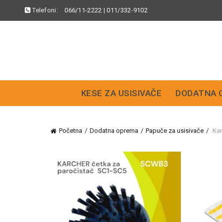
Telefoni:
066/11-2222
|
011/332-9102
KESE ZA USISIVAČE
DODATNA 
Početna
Dodatna oprema
Papuče za usisivače
Kar