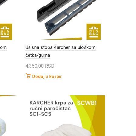
kom
Usisna stopa Karcher sa uloškom
četka/guma
4.350,00
RSD
Dodaj u korpu