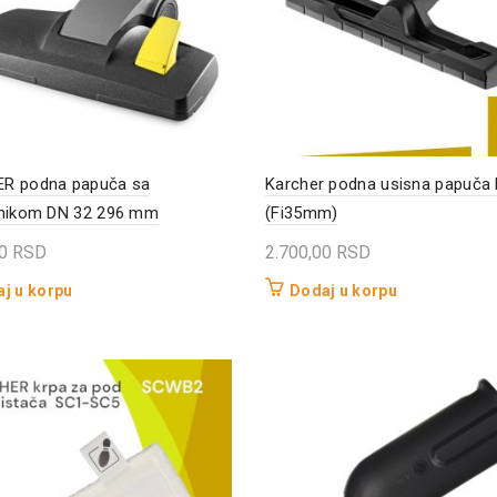
R podna papuča sa
Karcher podna usisna papuča
pnikom DN 32 296 mm
(Fi35mm)
00
RSD
2.700,00
RSD
j u korpu
Dodaj u korpu