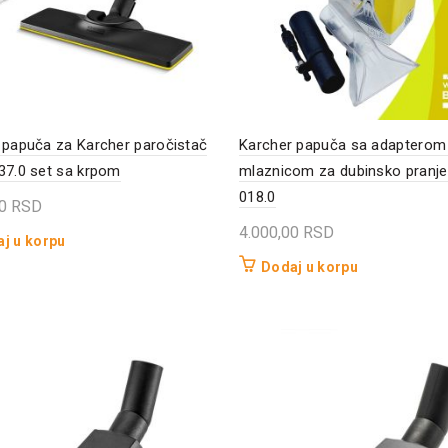
 papuča za Karcher paročistač
Karcher papuča sa adapterom 
37.0 set sa krpom
mlaznicom za dubinsko pranje
018.0
00
RSD
4.000,00
RSD
j u korpu
Dodaj u korpu