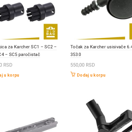
kica za Karcher SC1 – SC2 –
Točak za Karcher usisivače 6.
4 – SC5 paročistač
353.0
00
RSD
550,00
RSD
j u korpu
Dodaj u korpu