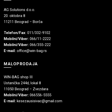
AG Solutions d.o.o.
20. oktobra 8
11211 Beograd – Borča
Telefon/Fax:
011/332-9102
Mobilni/Viber:
066/11-2222
Mobilni/Viber:
066/355-222
E-mail:
office@win-bag.rs
MALOPRODAJA
WIN-BAG shop III
Ustanička 244d, lokal 8
11050 Beograd – Zvezdara
Mobilni/Viber:
066556-5555
E-mail:
kesezausisivac@gmail.com