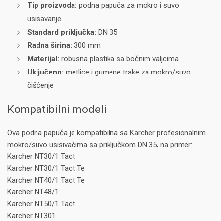
Tip proizvoda:
podna papuča za mokro i suvo
usisavanje
Standard priključka:
DN 35
Radna širina:
300 mm
Materijal:
robusna plastika sa bočnim valjcima
Uključeno:
metlice i gumene trake za mokro/suvo
čišćenje
Kompatibilni modeli
Ova podna papuča je kompatibilna sa Karcher profesionalnim
mokro/suvo usisivačima sa priključkom DN 35, na primer:
Karcher NT30/1 Tact
Karcher NT30/1 Tact Te
Karcher NT40/1 Tact Te
Karcher NT48/1
Karcher NT50/1 Tact
Karcher NT301