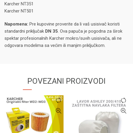
Karcher NT351
Karcher NT501
Napomena:
Pre kupovine proverite da li vaš usisivač koristi
standardni priključak
DN 35
. Ova papuča je pogodna za širok
spektar profesionalnih Karcher mokro/suvih usisivača, ali ne
odgovara modelima sa većim ili manjim priključkom.
POVEZANI PROIZVODI