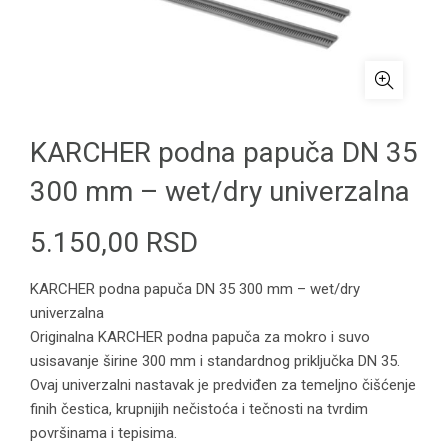
KARCHER podna papuča DN 35
300 mm – wet/dry univerzalna
5.150,00
RSD
KARCHER podna papuča DN 35 300 mm – wet/dry
univerzalna
Originalna KARCHER podna papuča za mokro i suvo
usisavanje širine 300 mm i standardnog priključka DN 35.
Ovaj univerzalni nastavak je predviđen za temeljno čišćenje
finih čestica, krupnijih nečistoća i tečnosti na tvrdim
površinama i tepisima.