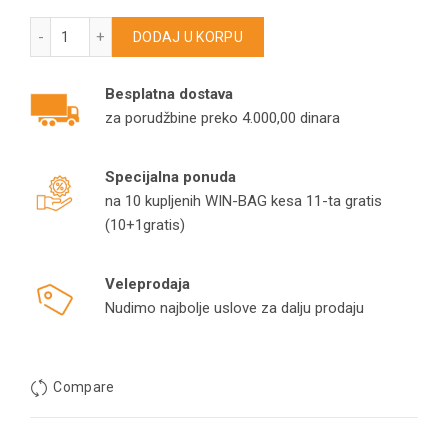
KARCHER podna papuča DN 35 300 mm – wet/dry univerzaln
DODAJ U KORPU
Besplatna dostava
za porudžbine preko 4.000,00 dinara
Specijalna ponuda
na 10 kupljenih WIN-BAG kesa 11-ta gratis
(10+1gratis)
Veleprodaja
Nudimo najbolje uslove za dalju prodaju
Compare