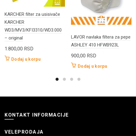
KARCHER filter za usisivače
KARCHER
WD3/MV3/KFI3310/WD3.000
LAVOR navlaka filtera za pepe
– original
ASHLEY 410 HFWB923L
1.800,00
RSD
900,00
RSD
Dodaj u korpu
Dodaj u korpu
KONTAKT INFORMACIJE
VELEPRODAJA