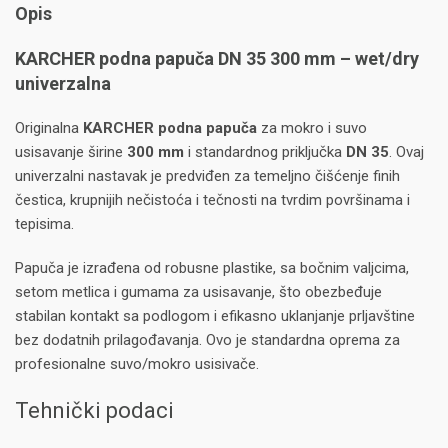
Opis
KARCHER podna papuča DN 35 300 mm – wet/dry
univerzalna
Originalna
KARCHER podna papuča
za mokro i suvo
usisavanje širine
300 mm
i standardnog priključka
DN 35
. Ovaj
univerzalni nastavak je predviđen za temeljno čišćenje finih
čestica, krupnijih nečistoća i tečnosti na tvrdim površinama i
tepisima.
Papuča je izrađena od robusne plastike, sa bočnim valjcima,
setom metlica i gumama za usisavanje, što obezbeđuje
stabilan kontakt sa podlogom i efikasno uklanjanje prljavštine
bez dodatnih prilagođavanja. Ovo je standardna oprema za
profesionalne suvo/mokro usisivače.
Tehnički podaci