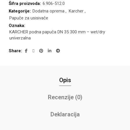
Šifra proizvoda:
6.906-512.0
Kategorije:
Dodatna oprema
,
Karcher
,
Papuče za usisivače
Oznaka:
KARCHER podna papuča DN 35 300 mm – wet/dry
univerzalna
Share
Opis
Recenzije (0)
Deklaracija