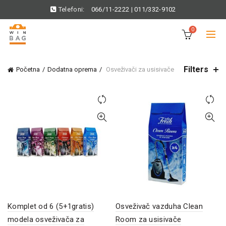
Telefoni:
066/11-2222
|
011/332-9102
0
Filters
Početna
Dodatna oprema
Osveživači za usisivače
Komplet od 6 (5+1gratis)
Osveživač vazduha Clean
modela osveživača za
Room za usisivače