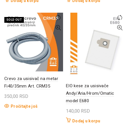
Dodaj u korpu
Dodaj u korpu
SOLD OUT
Crevo za usisivač na metar
EIO kese za usisivače
Fi40/35mm Art. CRM35
Andy/Aria/Hrom/Omatic
350,00
RSD
model E680
Pročitajte još
140,00
RSD
Dodaj u korpu