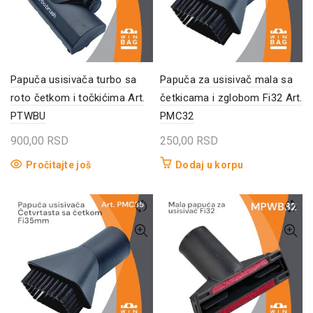
Papuča usisivača turbo sa
Papuča za usisivač mala sa
roto četkom i točkićima Art.
četkicama i zglobom Fi32 Art.
PTWBU
PMC32
900,00
RSD
250,00
RSD
Pročitajte još
Dodaj u korpu