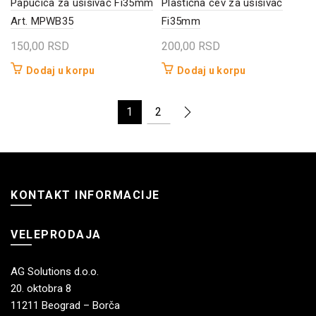
Papučica za usisivač Fi35mm
Plastična cev za usisivač
Art. MPWB35
Fi35mm
150,00
RSD
200,00
RSD
Dodaj u korpu
Dodaj u korpu
1
2
KONTAKT INFORMACIJE
VELEPRODAJA
AG Solutions d.o.o.
20. oktobra 8
11211 Beograd – Borča