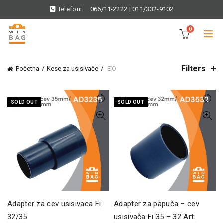
Telefoni:
066/11-2222
|
011/332-9102
0
Filters
Početna
Kese za usisivače
EIO
SOLD OUT
SOLD OUT
Adapter za cev usisivaca Fi
Adapter za papuča – cev
32/35
usisivača Fi 35 – 32 Art.