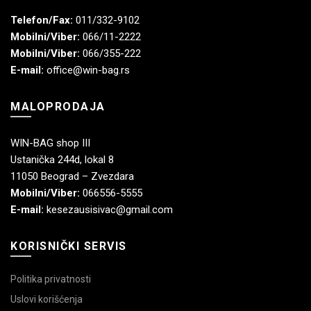
Telefon/Fax:
011/332-9102
Mobilni/Viber:
066/11-2222
Mobilni/Viber:
066/355-222
E-mail:
office@win-bag.rs
MALOPRODAJA
WIN-BAG shop III
Ustanička 244d, lokal 8
11050 Beograd – Zvezdara
Mobilni/Viber:
066556-5555
E-mail:
kesezausisivac@gmail.com
KORISNIČKI SERVIS
Politika privatnosti
Uslovi korišćenja