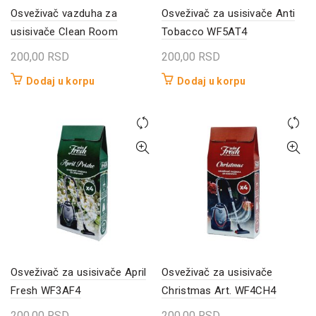
Osveživač vazduha za
Osveživač za usisivače Anti
usisivače Clean Room
Tobacco WF5AT4
200,00
RSD
200,00
RSD
Dodaj u korpu
Dodaj u korpu
Osveživač za usisivače April
Osveživač za usisivače
Fresh WF3AF4
Christmas Art. WF4CH4
200,00
RSD
200,00
RSD