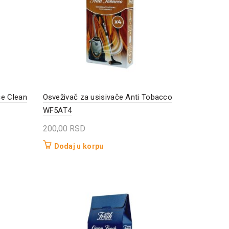
če Clean
Osveživač za usisivače Anti Tobacco
WF5AT4
200,00
RSD
Dodaj u korpu