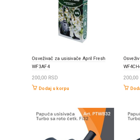
Osveživač za usisivače April Fresh
Osveživ
WF3AF4
WF4CH
200,00
RSD
200,00
Dodaj u korpu
Doda