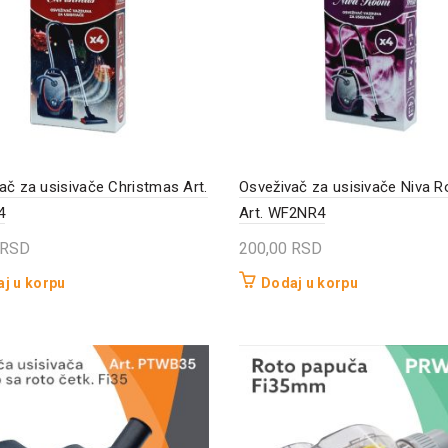
ač za usisivače Christmas Art.
Osveživač za usisivače Niva 
4
Art. WF2NR4
RSD
200,00
RSD
j u korpu
Dodaj u korpu