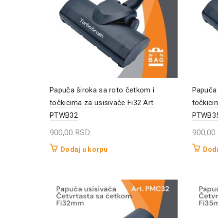
Papuča široka sa roto četkom i
Papuča 
točkicima za usisivače Fi32 Art.
točkici
PTWB32
PTWB3
900,00
RSD
900,00
Dodaj u korpu
Doda