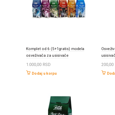
Komplet od 6 (5+1gratis) modela
Osveži
osveživača za usisivače
usisiva
1.000,00
RSD
200,00
Dodaj u korpu
Doda