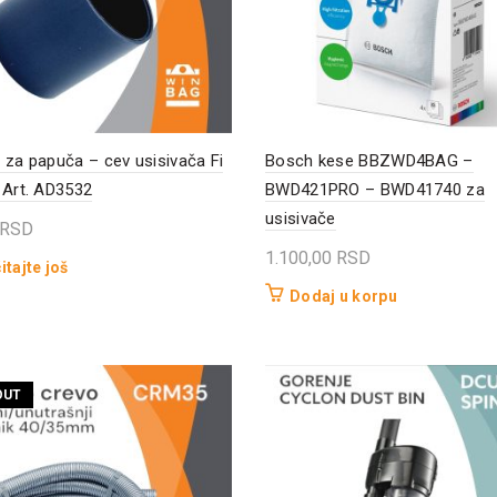
 za papuča – cev usisivača Fi
Bosch kese BBZWD4BAG –
 Art. AD3532
BWD421PRO – BWD41740 za
usisivače
RSD
1.100,00
RSD
itajte još
Dodaj u korpu
OUT