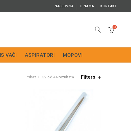
NASLOVNA
O NAMA
KONTAKT
0
ISIVAČI
ASPIRATORI
MOPOVI
Filters
Prikaz 1–32 od 44 rezultata