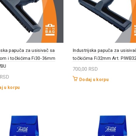
ijska papuča za usisivač sa
Industrijska papuča za usisiva
om i točkićima Fi30-36mm
točkićima Fi32mm Art. PIWB3
WBU
700,00
RSD
RSD
Dodaj u korpu
j u korpu