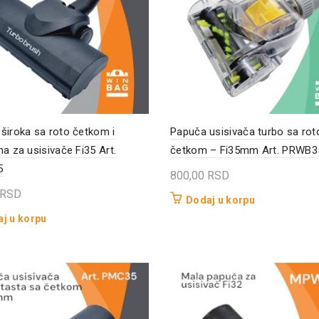
široka sa roto četkom i
Papuča usisivača turbo sa rot
ma za usisivače Fi35 Art.
četkom – Fi35mm Art. PRWB3
5
800,00
RSD
RSD
Dodaj u korpu
j u korpu