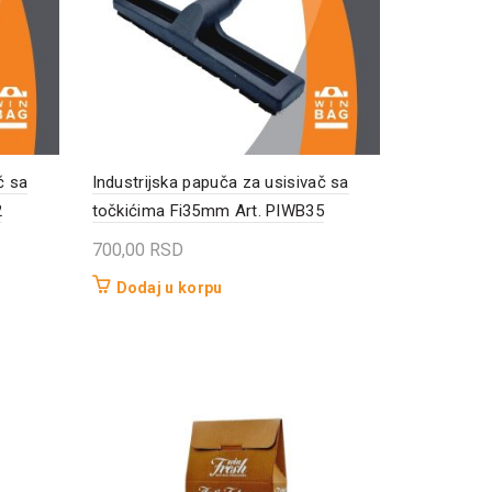
č sa
Industrijska papuča za usisivač sa
2
točkićima Fi35mm Art. PIWB35
700,00
RSD
Dodaj u korpu