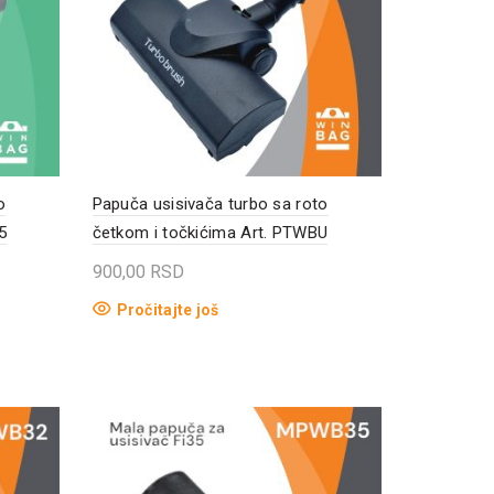
o
Papuča usisivača turbo sa roto
5
četkom i točkićima Art. PTWBU
900,00
RSD
Pročitajte još