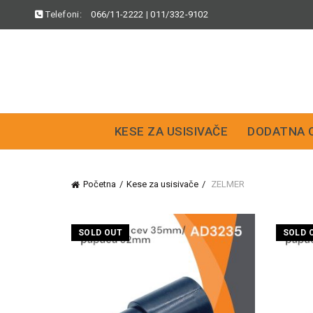
Telefoni:
066/11-2222
|
011/332-9102
KESE ZA USISIVAČE
DODATNA 
Početna
Kese za usisivače
ZELMER
SOLD OUT
SOLD 