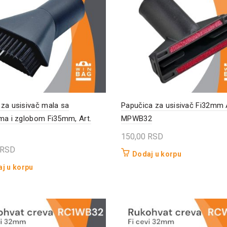
za usisivač mala sa
Papučica za usisivač Fi32mm A
ma i zglobom Fi35mm, Art.
MPWB32
150,00
RSD
RSD
Dodaj u korpu
j u korpu