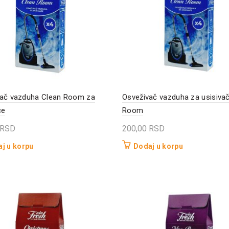
vač vazduha Clean Room za
Osveživač vazduha za usisiva
če
Room
RSD
200,00
RSD
j u korpu
Dodaj u korpu