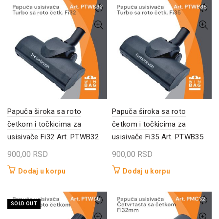
Papuča široka sa roto
Papuča široka sa roto
četkom i točkicima za
četkom i točkicima za
usisivače Fi32 Art. PTWB32
usisivače Fi35 Art. PTWB35
900,00
RSD
900,00
RSD
Dodaj u korpu
Dodaj u korpu
SOLD OUT