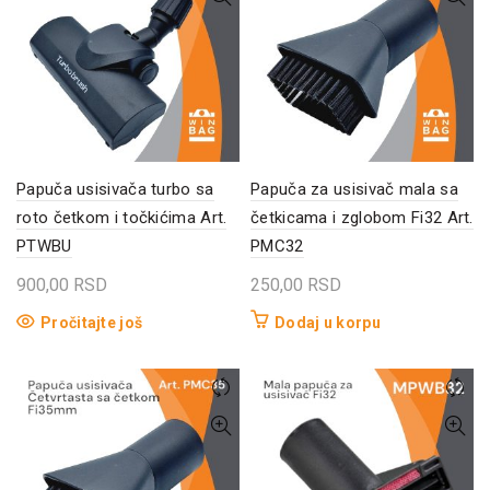
Papuča usisivača turbo sa
Papuča za usisivač mala sa
roto četkom i točkićima Art.
četkicama i zglobom Fi32 Art.
PTWBU
PMC32
900,00
RSD
250,00
RSD
Pročitajte još
Dodaj u korpu