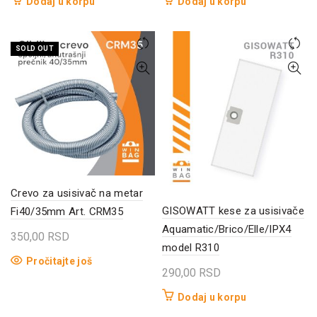
Dodaj u korpu
Dodaj u korpu
SOLD OUT
Crevo za usisivač na metar
GISOWATT kese za usisivače
Fi40/35mm Art. CRM35
Aquamatic/Brico/Elle/IPX4
350,00
RSD
model R310
Pročitajte još
290,00
RSD
Dodaj u korpu