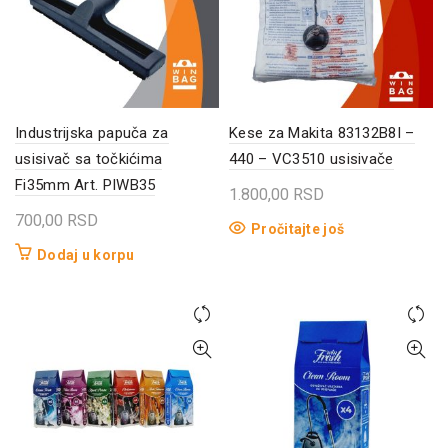
Industrijska papuča za
Kese za Makita 83132B8I –
usisivač sa točkićima
440 – VC3510 usisivače
Fi35mm Art. PIWB35
1.800,00
RSD
700,00
RSD
Pročitajte još
Dodaj u korpu