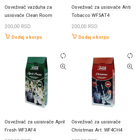
Osveživač vazduha za
Osveživač za usisivače Anti
usisivače Clean Room
Tobacco WF5AT4
200,00
RSD
200,00
RSD
Dodaj u korpu
Dodaj u korpu
Osveživač za usisivače April
Osveživač za usisivače
Fresh WF3AF4
Christmas Art. WF4CH4