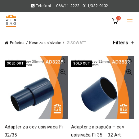
Telefoni:
066/11-2222
|
011/332-9102
0
Filters
Početna
Kese za usisivače
GISOWATT
SOLD OUT
SOLD OUT
Adapter za cev usisivaca Fi
Adapter za papuča – cev
32/35
usisivača Fi 35 – 32 Art.