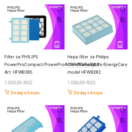
Filter za PHILIPS
Hepa filter za Philips
PowerProCompact/PowerProActive/Serie5000
CRP495/EasyLife/EnergyCare
Art. HFWB285
model HFWB282
1.500,00
RSD
1.000,00
RSD
Dodaj u korpu
Dodaj u korpu