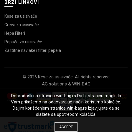
BRZI LINKOVI
Kese za usisivače
Creva za usisivače
Hepa Filteri
Papuče za usisivače
Zaštitne navlake i filteri pepela
© 2026 Kese za usisivače. All rights reserved
AG solutions & WIN-BAG
Dobrodošli na stranicu win-bag.rs Da bi stranicu mogli da
Vam prikažemo na odgovarajuć način koristimo kolačiće.
Daljim korišćenjem stranice win-bag.rs izjavljujete da se
slažete sa upotrebom kolačića.
ACCEPT