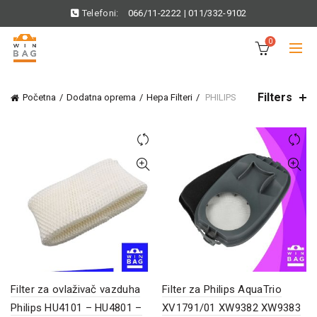
Telefoni:
066/11-2222
|
011/332-9102
0
Filters
Početna
Dodatna oprema
Hepa Filteri
PHILIPS
Filter za ovlaživač vazduha
Filter za Philips AquaTrio
Philips HU4101 – HU4801 –
XV1791/01 XW9382 XW9383