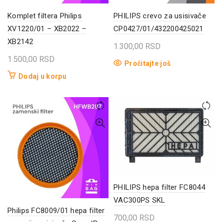
Komplet filtera Philips
PHILIPS crevo za usisivače
XV1220/01 – XB2022 –
CP0427/01/432200425021
XB2142
1.300,00
RSD
1.500,00
RSD
Pročitajte još
Dodaj u korpu
PHILIPS hepa filter FC8044
VAC300PS SKL
Philips FC8009/01 hepa filter
700,00
RSD