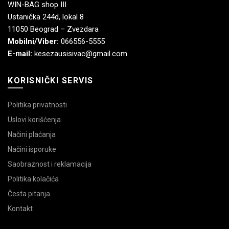
WIN-BAG shop III
Ustanička 244d, lokal 8
11050 Beograd – Zvezdara
Mobilni/Viber:
066556-5555
E-mail:
kesezausisivac@gmail.com
KORISNIČKI SERVIS
Politika privatnosti
Uslovi korišćenja
Načini plaćanja
Načini isporuke
Saobraznost i reklamacija
Politika kolačića
Česta pitanja
Kontakt