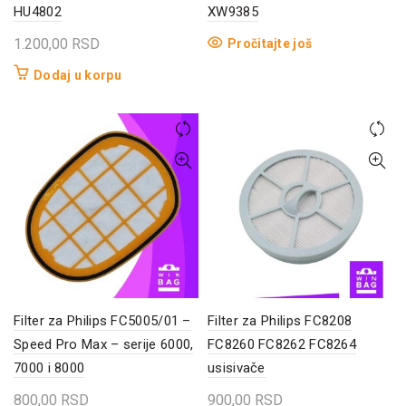
HU4802
XW9385
1.200,00
RSD
Pročitajte još
Dodaj u korpu
Filter za Philips FC5005/01 –
Filter za Philips FC8208
Speed Pro Max – serije 6000,
FC8260 FC8262 FC8264
7000 i 8000
usisivače
800,00
RSD
900,00
RSD