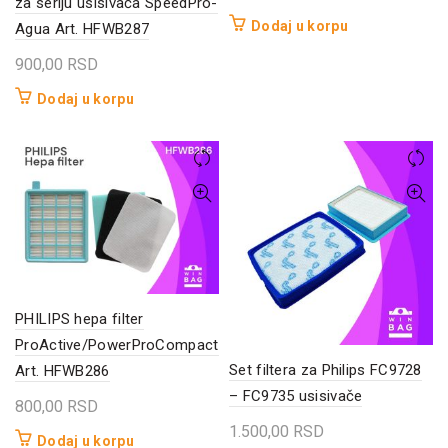
za seriju usisivača SpeedPro-
Dodaj u korpu
Agua Art. HFWB287
900,00
RSD
Dodaj u korpu
PHILIPS hepa filter
ProActive/PowerProCompact
Set filtera za Philips FC9728
Art. HFWB286
– FC9735 usisivače
800,00
RSD
1.500,00
RSD
Dodaj u korpu