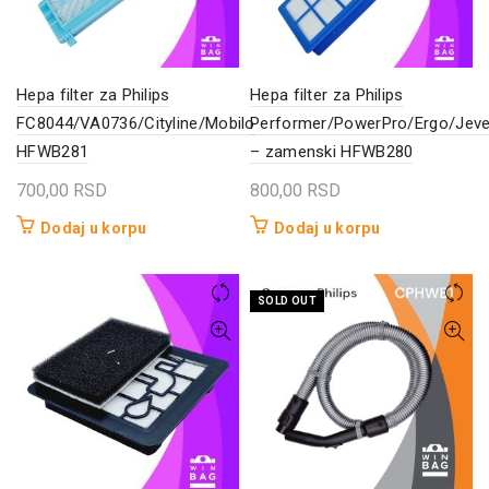
Hepa filter za Philips
Hepa filter za Philips
FC8044/VA0736/Cityline/Mobilo
Performer/PowerPro/Ergo/Jeve
HFWB281
– zamenski HFWB280
700,00
RSD
800,00
RSD
Dodaj u korpu
Dodaj u korpu
SOLD OUT