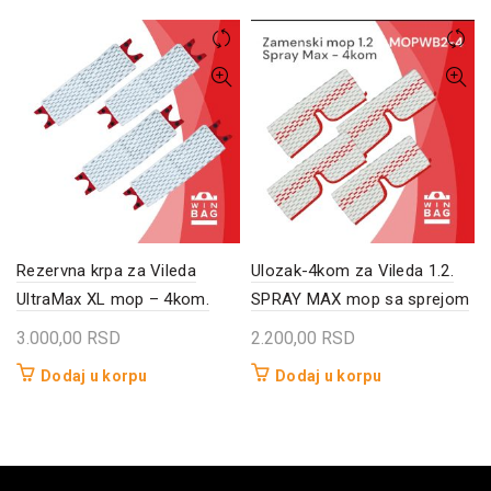
Rezervna krpa za Vileda
Ulozak-4kom za Vileda 1.2.
UltraMax XL mop – 4kom.
SPRAY MAX mop sa sprejom
3.000,00
RSD
2.200,00
RSD
Dodaj u korpu
Dodaj u korpu