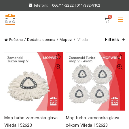
Telefoni:
066/11-2222
|
011/332-9102
0
Filters
Početna
Dodatna oprema
Mopovi
Vileda
Mop turbo zamenska glava
Mop turbo zamenska glava
Vileda 152623
x4kom Vileda 152623