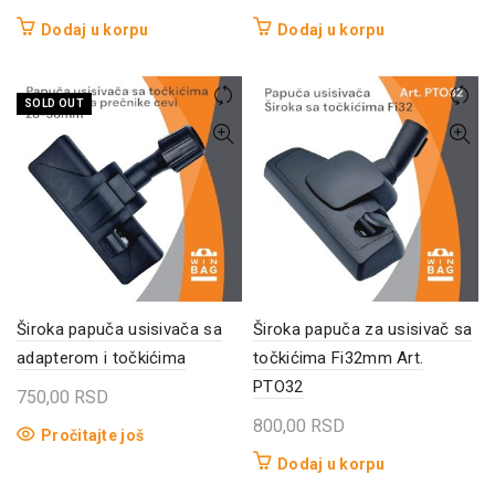
Dodaj u korpu
Dodaj u korpu
SOLD OUT
Široka papuča usisivača sa
Široka papuča za usisivač sa
adapterom i točkićima
točkićima Fi32mm Art.
PTO32
750,00
RSD
800,00
RSD
Pročitajte još
Dodaj u korpu