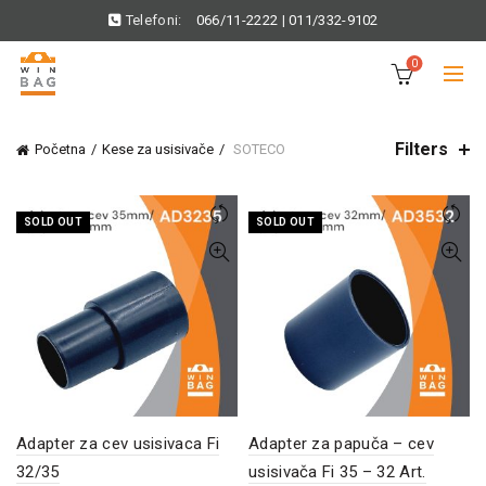
Telefoni:
066/11-2222
|
011/332-9102
0
Filters
Početna
Kese za usisivače
SOTECO
SOLD OUT
SOLD OUT
Adapter za cev usisivaca Fi
Adapter za papuča – cev
32/35
usisivača Fi 35 – 32 Art.