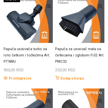
Papuča usisivača turbo sa
Papuča za usisivač mala sa
roto četkom i točkićima Art.
četkicama i zglobom Fi32 Art.
PTWBU
PMC32
900,00
RSD
250,00
RSD
Pročitajte još
Dodaj u korpu