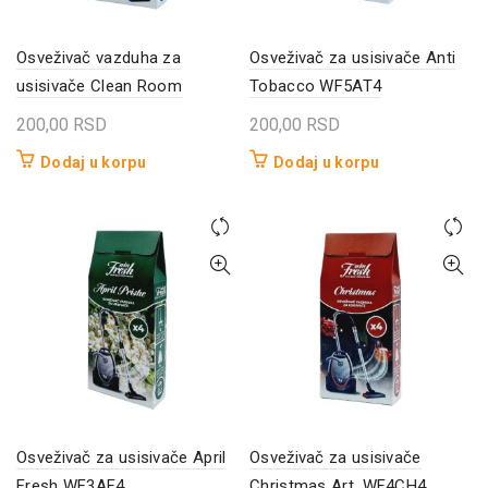
Osveživač vazduha za
Osveživač za usisivače Anti
usisivače Clean Room
Tobacco WF5AT4
200,00
RSD
200,00
RSD
Dodaj u korpu
Dodaj u korpu
Osveživač za usisivače April
Osveživač za usisivače
Fresh WF3AF4
Christmas Art. WF4CH4