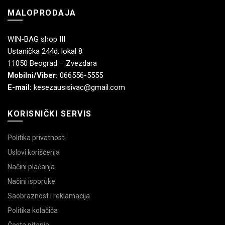
MALOPRODAJA
WIN-BAG shop III
Ustanička 244d, lokal 8
11050 Beograd – Zvezdara
Mobilni/Viber:
066556-5555
E-mail:
kesezausisivac@gmail.com
KORISNIČKI SERVIS
Politika privatnosti
Uslovi korišćenja
Načini plaćanja
Načini isporuke
Saobraznost i reklamacija
Politika kolačića
Česta pitanja