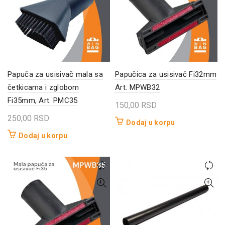
Papuča za usisivač mala sa
Papučica za usisivač Fi32mm
četkicama i zglobom
Art. MPWB32
Fi35mm, Art. PMC35
150,00
RSD
250,00
RSD
Dodaj u korpu
Dodaj u korpu