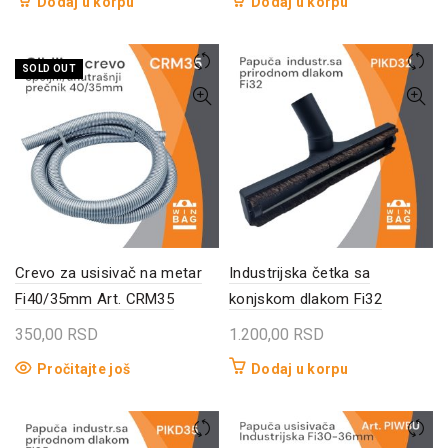
Dodaj u korpu
Dodaj u korpu
SOLD OUT
Crevo za usisivač na metar
Industrijska četka sa
Fi40/35mm Art. CRM35
konjskom dlakom Fi32
350,00
RSD
1.200,00
RSD
Pročitajte još
Dodaj u korpu