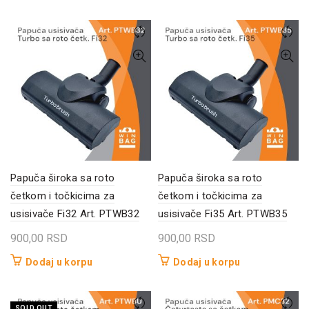
Papuča široka sa roto
Papuča široka sa roto
četkom i točkicima za
četkom i točkicima za
usisivače Fi32 Art. PTWB32
usisivače Fi35 Art. PTWB35
900,00
RSD
900,00
RSD
Dodaj u korpu
Dodaj u korpu
SOLD OUT