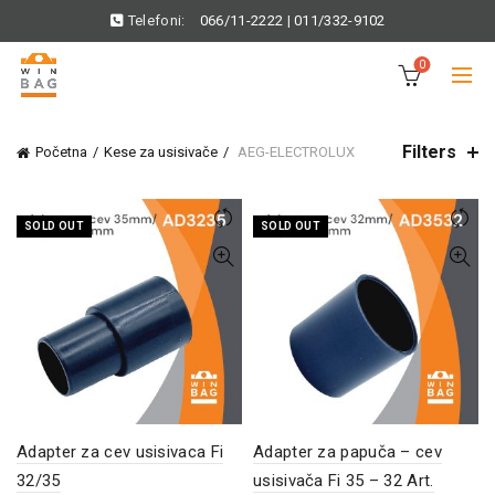
Telefoni:
066/11-2222
|
011/332-9102
0
Filters
Početna
Kese za usisivače
AEG-ELECTROLUX
SOLD OUT
SOLD OUT
Adapter za cev usisivaca Fi
Adapter za papuča – cev
32/35
usisivača Fi 35 – 32 Art.