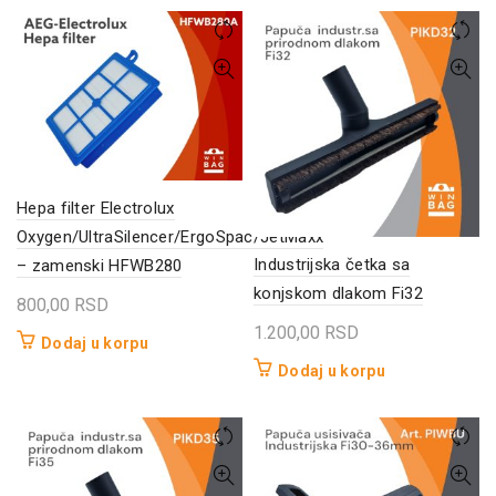
Hepa filter Electrolux
Oxygen/UltraSilencer/ErgoSpac/JetMaxx
Industrijska četka sa
– zamenski HFWB280
konjskom dlakom Fi32
800,00
RSD
1.200,00
RSD
Dodaj u korpu
Dodaj u korpu