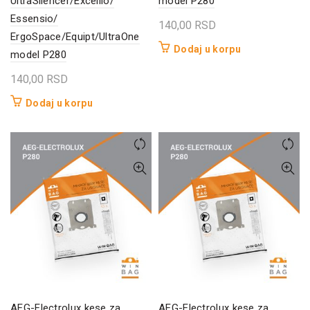
UltraSilencer/Excellio/
model P280
Essensio/
140,00
RSD
ErgoSpace/Equipt/UltraOne
Dodaj u korpu
model P280
140,00
RSD
Dodaj u korpu
AEG-Electrolux kese za
AEG-Electrolux kese za