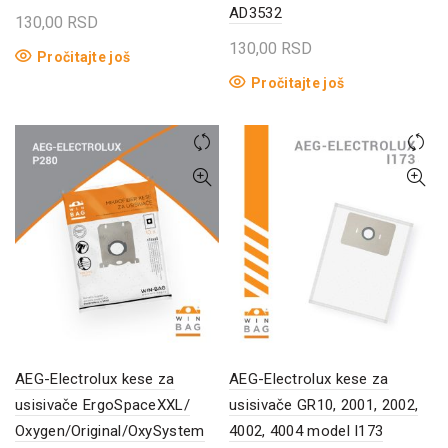
AD3532
130,00
RSD
130,00
RSD
Pročitajte još
Pročitajte još
AEG-Electrolux kese za
AEG-Electrolux kese za
usisivače ErgoSpaceXXL/
usisivače GR10, 2001, 2002,
Oxygen/Original/OxySystem
4002, 4004 model I173