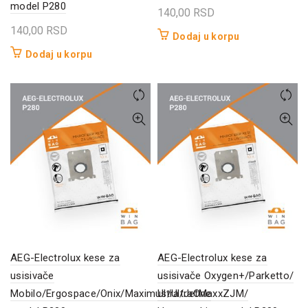
model P280
140,00
RSD
140,00
RSD
Dodaj u korpu
Dodaj u korpu
AEG-Electrolux kese za
AEG-Electrolux kese za
usisivače
usisivače Oxygen+/Parketto/
Mobilo/Ergospace/Onix/Maximus/UltraOne
Ultra/JetMaxxZJM/