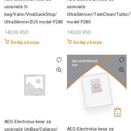
usisivače S-
usisivače
bag/Vario/VivaQuickStop/
UltraSilencer/TwinClean/Turbo/
UltraSilencerZUS model P280
model P280
140,00
RSD
140,00
RSD
Dodaj u korpu
Dodaj u korpu
AEG-Electrolux kese za
AEG-Electrolux kese za
usisivače UniBag/Calypso/