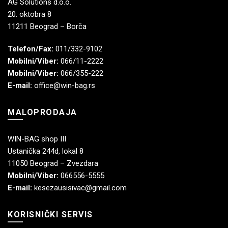
AG Solutions d.o.o.
20. oktobra 8
11211 Beograd – Borča
Telefon/Fax:
011/332-9102
Mobilni/Viber:
066/11-2222
Mobilni/Viber:
066/355-222
E-mail:
office@win-bag.rs
MALOPRODAJA
WIN-BAG shop III
Ustanička 244d, lokal 8
11050 Beograd – Zvezdara
Mobilni/Viber:
066556-5555
E-mail:
kesezausisivac@gmail.com
KORISNIČKI SERVIS