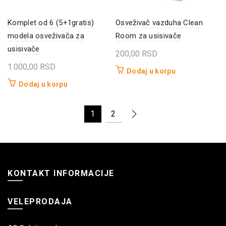
Komplet od 6 (5+1gratis)
Osveživač vazduha Clean
modela osveživača za
Room za usisivače
usisivače
200,00
RSD
1.000,00
RSD
Dodaj u korpu
Dodaj u korpu
1
2
KONTAKT INFORMACIJE
VELEPRODAJA