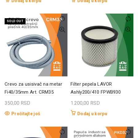
Dodaj u korpu
Dodaj u korpu
SOLD OUT
Crevo za usisivač na metar
Filter pepela LAVOR
Fi40/35mm Art. CRM35
Ashly200/410 FPWB930
350,00
RSD
1.200,00
RSD
Pročitajte još
Dodaj u korpu