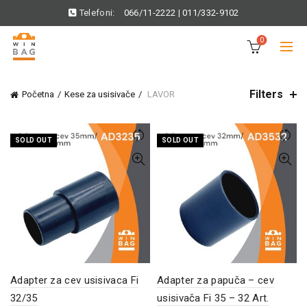
Telefoni:
066/11-2222
|
011/332-9102
0
Filters
Početna
Kese za usisivače
LAVOR
SOLD OUT
SOLD OUT
Adapter za cev usisivaca Fi
Adapter za papuča – cev
32/35
usisivača Fi 35 – 32 Art.