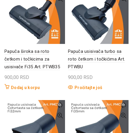
Papuča široka sa roto
Papuča usisivača turbo sa
četkom i točkicima za
roto četkom i točkićima Art.
usisivače Fi35 Art. PTWB35
PTWBU
900,00
RSD
900,00
RSD
Dodaj u korpu
Pročitajte još