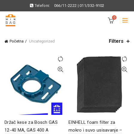
Telefoni:
066/11-2222
|
011/332-9102
0
Filters
Početna
Uncategorized
Držač kese za Bosch GAS
EINHELL foam filter za
12-40 MA, GAS 400 A
mokro i suvo usisavanje –