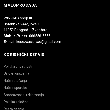
MALOPRODAJA
WIN-BAG shop III
Ustanička 244d, lokal 8
11050 Beograd – Zvezdara
Mobilni/Viber:
066556-5555
E-mail:
kesezausisivac@gmail.com
KORISNIČKI SERVIS
Politika privatnosti
Uslovi korišćenja
Načini plaćanja
Načini isporuke
Saobraznost i reklamacija
Politika kolačića
Česta pitanja