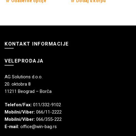
Ovaj
Odaberite opcije
Dodaj u korpu
od
proizvod
600,00 RSD
ima
do
više
3.050,00 RSD
varijanti.
Opcije
KONTAKT INFORMACIJE
mogu
biti
izabrane
VELEPRODAJA
na
stranici
AG Solutions d.o.o.
proizvoda.
20. oktobra 8
11211 Beograd – Borča
Telefon/Fax:
011/332-9102
Mobilni/Viber:
066/11-2222
Mobilni/Viber:
066/355-222
E-mail:
office@win-bag.rs