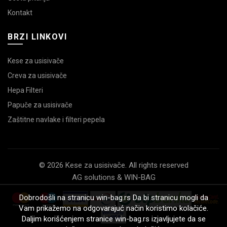
Kontakt
BRZI LINKOVI
Kese za usisivače
Creva za usisivače
Hepa Filteri
Papuče za usisivače
Zaštitne navlake i filteri pepela
© 2026 Kese za usisivače. All rights reserved
AG solutions & WIN-BAG
Dobrodošli na stranicu win-bag.rs Da bi stranicu mogli da
Vam prikažemo na odgovarajuć način koristimo kolačiće.
Daljim korišćenjem stranice win-bag.rs izjavljujete da se