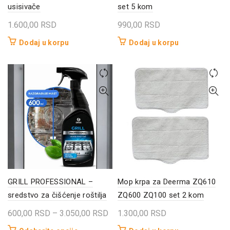
usisivače
set 5 kom
1.600,00
RSD
990,00
RSD
Dodaj u korpu
Dodaj u korpu
GRILL PROFESSIONAL –
Mop krpa za Deerma ZQ610
sredstvo za čišćenje roštilja
ZQ600 ZQ100 set 2 kom
Raspon
600,00
RSD
–
3.050,00
RSD
1.300,00
RSD
cena: