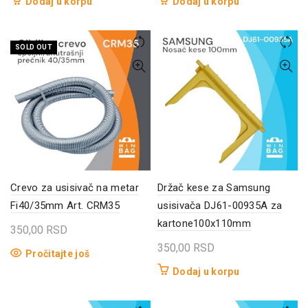
Dodaj u korpu
Dodaj u korpu
SOLD OUT
Crevo za usisivač na metar
Držač kese za Samsung
Fi40/35mm Art. CRM35
usisivača DJ61-00935A za
kartone100x110mm
350,00
RSD
350,00
RSD
Pročitajte još
Dodaj u korpu