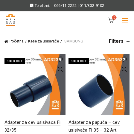
Telefoni:
066/11-2222
|
011/332-9102
0
Filters
Početna
Kese za usisivače
SAMSUNG
SOLD OUT
SOLD OUT
Adapter za cev usisivaca Fi
Adapter za papuča – cev
32/35
usisivača Fi 35 – 32 Art.