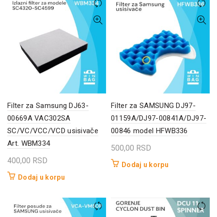
Filter za Samsung DJ63-
Filter za SAMSUNG DJ97-
00669A VAC302SA
01159A/DJ97-00841A/DJ97-
SC/VC/VCC/VCD usisivače
00846 model HFWB336
Art. WBM334
500,00
RSD
400,00
RSD
Dodaj u korpu
Dodaj u korpu