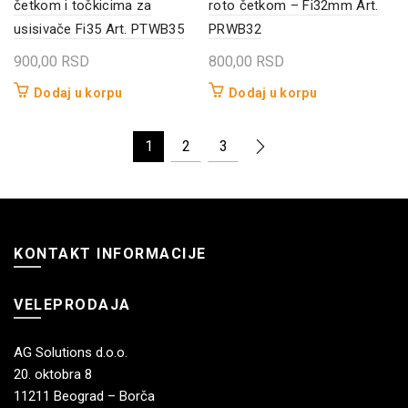
četkom i točkicima za
roto četkom – Fi32mm Art.
usisivače Fi35 Art. PTWB35
PRWB32
900,00
RSD
800,00
RSD
Dodaj u korpu
Dodaj u korpu
1
2
3
KONTAKT INFORMACIJE
VELEPRODAJA
AG Solutions d.o.o.
20. oktobra 8
11211 Beograd – Borča