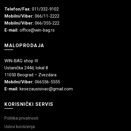
Telefon/Fax:
011/332-9102
Mobilni/Viber:
066/11-2222
Mobilni/Viber:
066/355-222
E-mail:
office@win-bag.rs
MALOPRODAJA
WIN-BAG shop III
Ustanička 244d, lokal 8
11050 Beograd – Zvezdara
Mobilni/Viber:
066556-5555
E-mail:
kesezausisivac@gmail.com
KORISNIČKI SERVIS
Politika privatnosti
Uslovi korišćenja