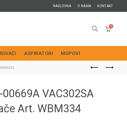
NASLOVNA
O NAMA
KONTAKT
0
ISIVAČI
ASPIRATORI
MOPOVI
. WBM334
63-00669A VAC302SA
ače Art. WBM334