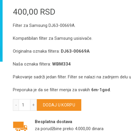
400,00
RSD
Filter za Samsung DJ63-00669A.
Kompatibilan filter za Samsung usisivače.
Originalna oznaka filtera:
DJ63-00669A
Naša oznaka filtera:
WBM334
Pakovanje sadrži jedan filter. Filter se nalazi na zadnjem delu 
Preporuka je da se filter menja za svakih
6m-1god
.
Filter za Samsung DJ63-00669A VAC302SA SC/VC/VCC/VC
DODAJ U KORPU
Besplatna dostava
za porudžbine preko 4.000,00 dinara