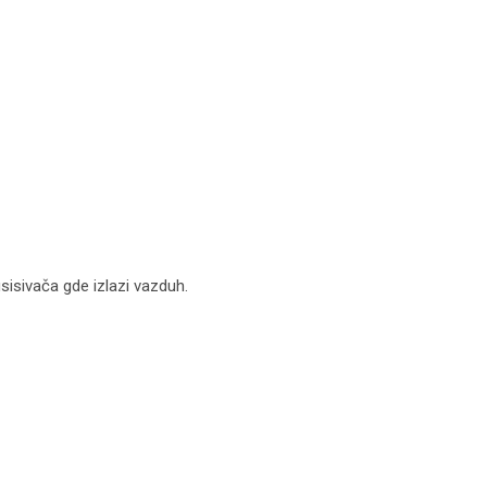
usisivača gde izlazi vazduh.
D usisivače Art. WBM334 količina