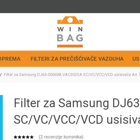
OPREMA
FILTERI ZA PREČIŠĆIVAČE VAZDUHA
US
Filter za Samsung DJ63-00669A VAC302SA SC/VC/VCC/VCD usisivače Art
Filter za Samsung DJ
SC/VC/VCC/VCD usisiv
(
2
recenzije korisnika)