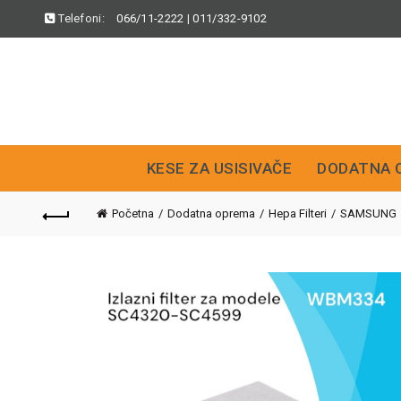
Telefoni:
066/11-2222
|
011/332-9102
KESE ZA USISIVAČE
DODATNA 
Početna
Dodatna oprema
Hepa Filteri
SAMSUNG