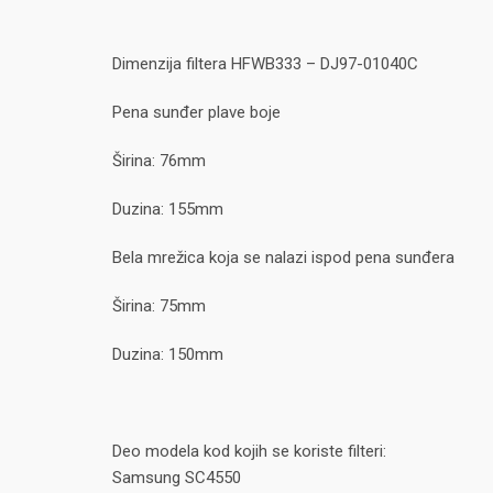
Dimenzija filtera HFWB333 – DJ97-01040C
Pena sunđer plave boje
Širina: 76mm
Duzina: 155mm
Bela mrežica koja se nalazi ispod pena sunđera
Širina: 75mm
Duzina: 150mm
Deo modela kod kojih se koriste filteri:
Samsung SC4550