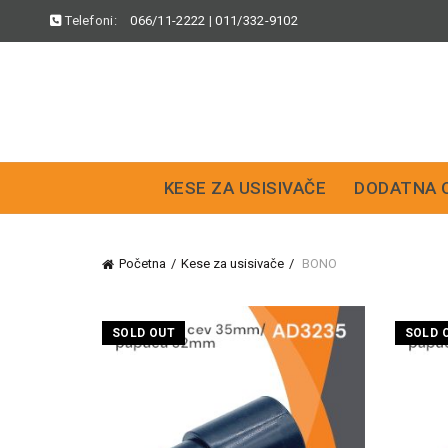
Telefoni:
066/11-2222
|
011/332-9102
KESE ZA USISIVAČE
DODATNA 
Početna
Kese za usisivače
BONO
SOLD OUT
SOLD 