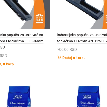
ijska papuča za usisivač sa
Industrijska papuča za usisiva
om i točkićima Fi30-36mm
točkićima Fi32mm Art. PIWB3
WBU
700,00
RSD
RSD
Dodaj u korpu
j u korpu