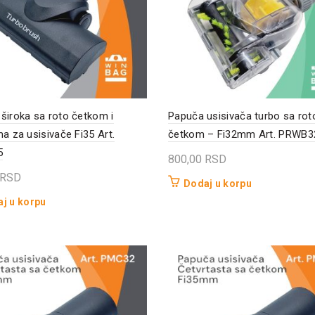
široka sa roto četkom i
Papuča usisivača turbo sa rot
ma za usisivače Fi35 Art.
četkom – Fi32mm Art. PRWB3
5
800,00
RSD
RSD
Dodaj u korpu
j u korpu