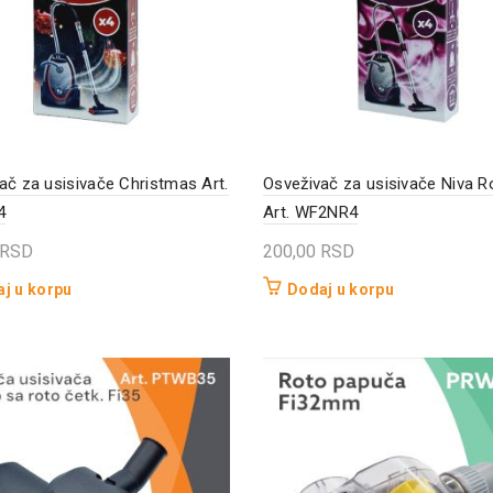
ač za usisivače Christmas Art.
Osveživač za usisivače Niva 
4
Art. WF2NR4
RSD
200,00
RSD
j u korpu
Dodaj u korpu