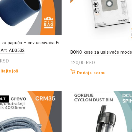
 za papuča – cev usisivača Fi
 Art. AD3532
BONO kese za usisivače mode
RSD
120,00
RSD
itajte još
Dodaj u korpu
OUT