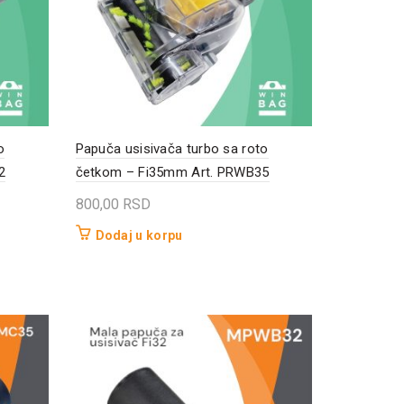
o
Papuča usisivača turbo sa roto
2
četkom – Fi35mm Art. PRWB35
800,00
RSD
Dodaj u korpu