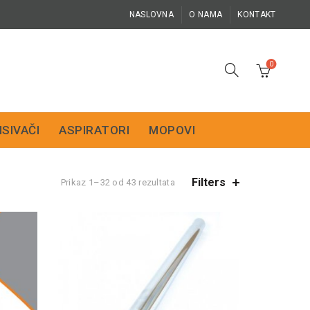
NASLOVNA
O NAMA
KONTAKT
0
ISIVAČI
ASPIRATORI
MOPOVI
Filters
Prikaz 1–32 od 43 rezultata