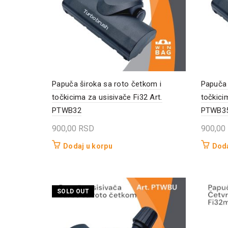
Papuča široka sa roto četkom i
Papuča 
točkicima za usisivače Fi32 Art.
točkici
PTWB32
PTWB3
900,00
RSD
900,00
Dodaj u korpu
Doda
SOLD OUT