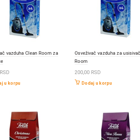
vač vazduha Clean Room za
Osveživač vazduha za usisiva
če
Room
RSD
200,00
RSD
j u korpu
Dodaj u korpu