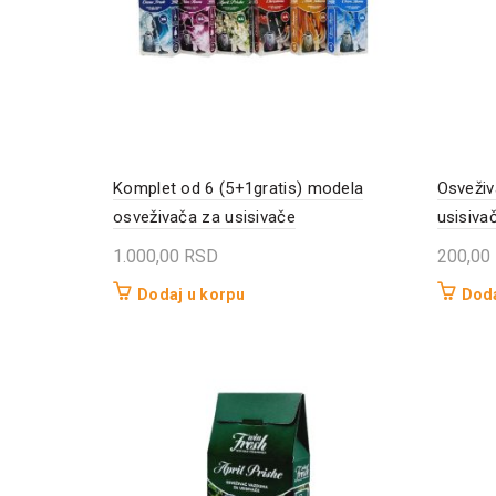
Komplet od 6 (5+1gratis) modela
Osveži
osveživača za usisivače
usisiva
1.000,00
RSD
200,00
Dodaj u korpu
Doda