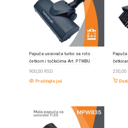
Papuča usisivača turbo sa roto
Papuča 
četkom i točkićima Art. PTWBU
četkica
900,00
RSD
250,00
Pročitajte još
Doda