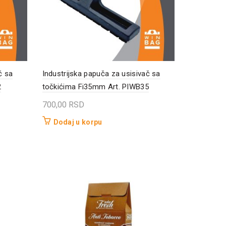
č sa
Industrijska papuča za usisivač sa
2
točkićima Fi35mm Art. PIWB35
700,00
RSD
Dodaj u korpu