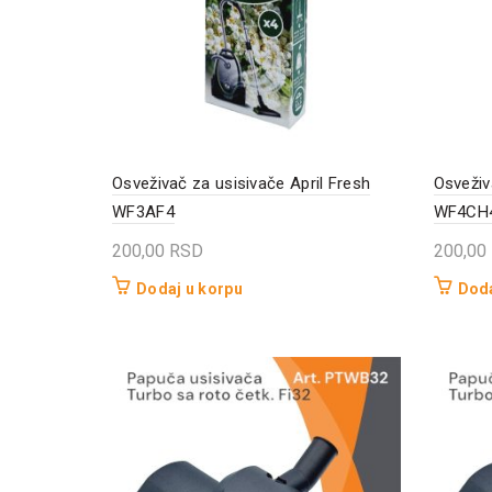
Osveživač za usisivače April Fresh
Osveživ
WF3AF4
WF4CH
200,00
RSD
200,00
Dodaj u korpu
Doda