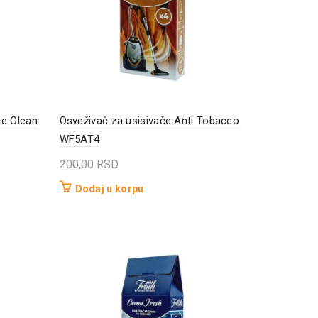
če Clean
Osveživač za usisivače Anti Tobacco
WF5AT4
200,00
RSD
Dodaj u korpu