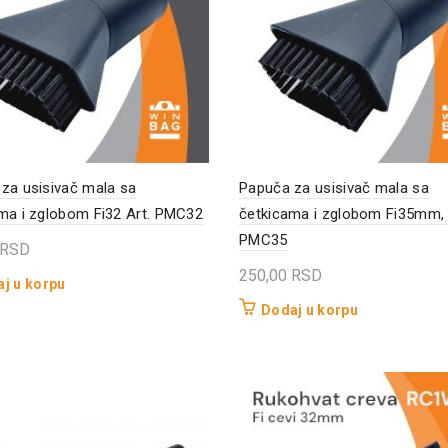
za usisivač mala sa
Papuča za usisivač mala sa
ma i zglobom Fi32 Art. PMC32
četkicama i zglobom Fi35mm, 
PMC35
RSD
250,00
RSD
j u korpu
Dodaj u korpu