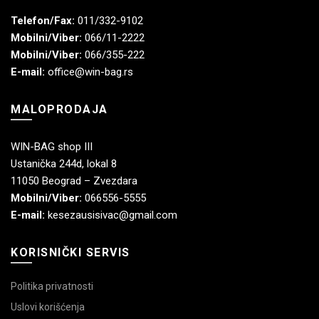
Telefon/Fax:
011/332-9102
Mobilni/Viber:
066/11-2222
Mobilni/Viber:
066/355-222
E-mail:
office@win-bag.rs
MALOPRODAJA
WIN-BAG shop III
Ustanička 244d, lokal 8
11050 Beograd – Zvezdara
Mobilni/Viber:
066556-5555
E-mail:
kesezausisivac@gmail.com
KORISNIČKI SERVIS
Politika privatnosti
Uslovi korišćenja