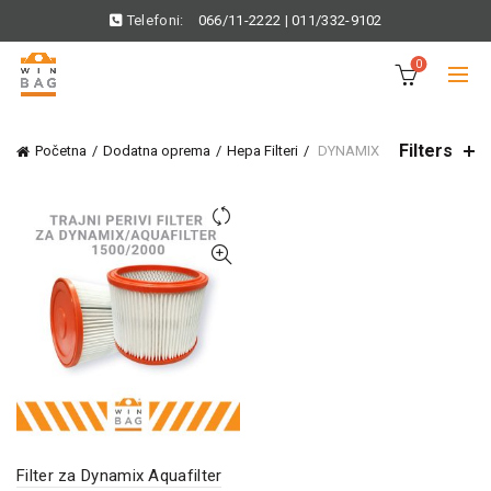
Telefoni:
066/11-2222
|
011/332-9102
0
Filters
Početna
Dodatna oprema
Hepa Filteri
DYNAMIX
Filter za Dynamix Aquafilter