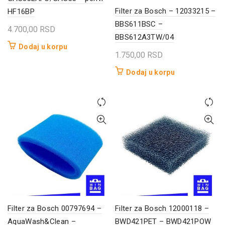
Filter za Bosch – 12033215 –
HF16BP
BBS611BSC –
4.700,00
RSD
BBS612A3TW/04
Dodaj u korpu
1.750,00
RSD
Dodaj u korpu
Filter za Bosch 00797694 –
Filter za Bosch 12000118 –
AquaWash&Clean –
BWD421PET – BWD421POW