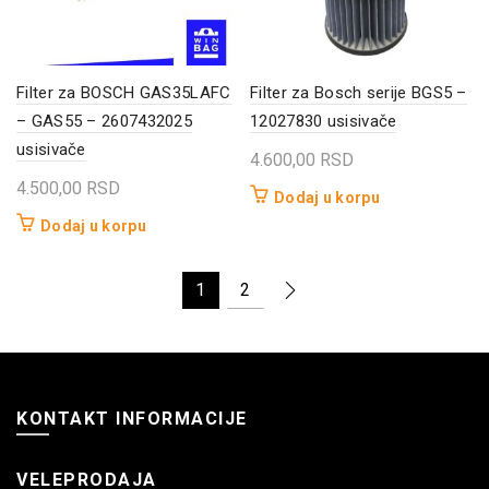
Filter za BOSCH GAS35LAFC
Filter za Bosch serije BGS5 –
– GAS55 – 2607432025
12027830 usisivače
usisivače
4.600,00
RSD
4.500,00
RSD
Dodaj u korpu
Dodaj u korpu
1
2
KONTAKT INFORMACIJE
VELEPRODAJA