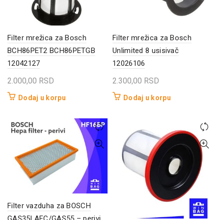
Filter mrežica za Bosch
Filter mrežica za Bosch
BCH86PET2 BCH86PETGB
Unlimited 8 usisivač
12042127
12026106
2.000,00
RSD
2.300,00
RSD
Dodaj u korpu
Dodaj u korpu
Filter vazduha za BOSCH
GAS35LAFC/GAS55 – perivi