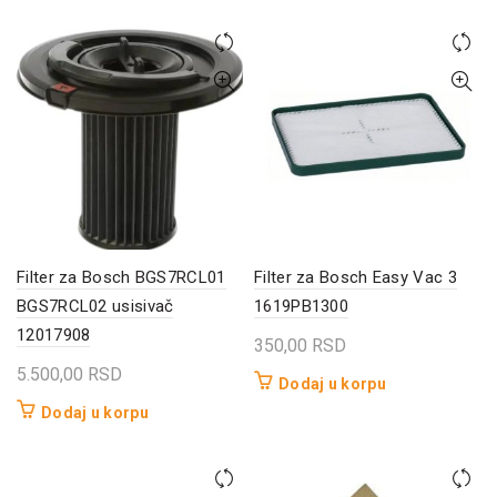
Filter za Bosch BGS7RCL01
Filter za Bosch Easy Vac 3
BGS7RCL02 usisivač
1619PB1300
12017908
350,00
RSD
5.500,00
RSD
Dodaj u korpu
Dodaj u korpu