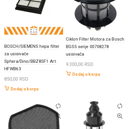
Ciklon Filter Motora za Bosch
BOSCH/SIEMENS hepa filter
BGS5 serije 00708278
za usisivače
usisivača
Sphera/Dino/BBZ8SF1 Art.
9.300,00
RSD
HFWB63
Dodaj u korpu
850,00
RSD
Dodaj u korpu