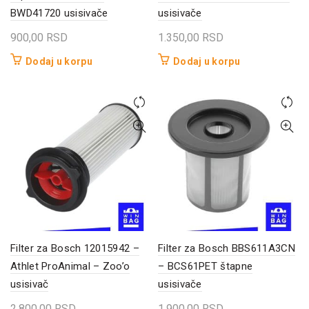
BWD41720 usisivače
usisivače
900,00
RSD
1.350,00
RSD
Dodaj u korpu
Dodaj u korpu
Filter za Bosch 12015942 –
Filter za Bosch BBS611A3CN
Athlet ProAnimal – Zoo’o
– BCS61PET štapne
usisivač
usisivače
2.800,00
RSD
1.900,00
RSD