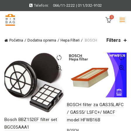
Telefoni:
066/11-2222
|
011/332-9102
0
Filters
Početna
Dodatna oprema
Hepa Filteri
BOSCH
BOSCH filter za GAS35LAFC
/ GAS55/ LSFC+/ MACF
Bosch BBZ152EF filter set
model HFWB16B
BGC05AAA1
BOSCH