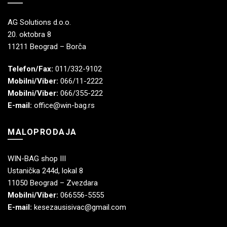
AG Solutions d.o.o.
20. oktobra 8
11211 Beograd – Borča
Telefon/Fax:
011/332-9102
Mobilni/Viber:
066/11-2222
Mobilni/Viber:
066/355-222
E-mail:
office@win-bag.rs
MALOPRODAJA
WIN-BAG shop III
Ustanička 244d, lokal 8
11050 Beograd – Zvezdara
Mobilni/Viber:
066556-5555
E-mail:
kesezausisivac@gmail.com