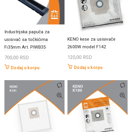
Industrijska papuča za
KENO kese za usisivače
usisivač sa točkićima
2600W model F142
Fi35mm Art. PIWB35
120,00
RSD
700,00
RSD
Dodaj u korpu
Dodaj u korpu