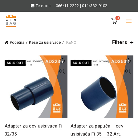
Telefoni:
066/11-2222
|
011/332-9102
0
Filters
Početna
Kese za usisivače
KENO
SOLD OUT
SOLD OUT
Adapter za cev usisivaca Fi
Adapter za papuča – cev
32/35
usisivača Fi 35 – 32 Art.