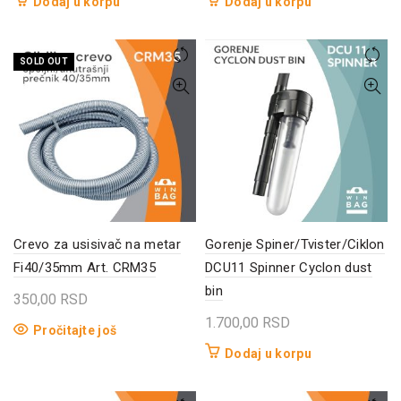
Dodaj u korpu
Dodaj u korpu
SOLD OUT
Crevo za usisivač na metar
Gorenje Spiner/Tvister/Ciklon
Fi40/35mm Art. CRM35
DCU11 Spinner Cyclon dust
bin
350,00
RSD
1.700,00
RSD
Pročitajte još
Dodaj u korpu