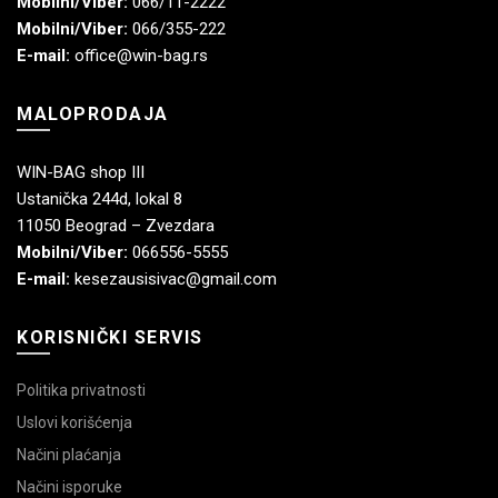
Mobilni/Viber:
066/11-2222
Mobilni/Viber:
066/355-222
E-mail:
office@win-bag.rs
MALOPRODAJA
WIN-BAG shop III
Ustanička 244d, lokal 8
11050 Beograd – Zvezdara
Mobilni/Viber:
066556-5555
E-mail:
kesezausisivac@gmail.com
KORISNIČKI SERVIS
Politika privatnosti
Uslovi korišćenja
Načini plaćanja
Načini isporuke