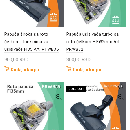
Papuča široka sa roto
Papuča usisivača turbo sa
četkom i točkicima za
roto četkom – Fi32mm Art.
usisivače Fi35 Art. PTWB35
PRWB32
900,00
RSD
800,00
RSD
Dodaj u korpu
Dodaj u korpu
SOLD OUT