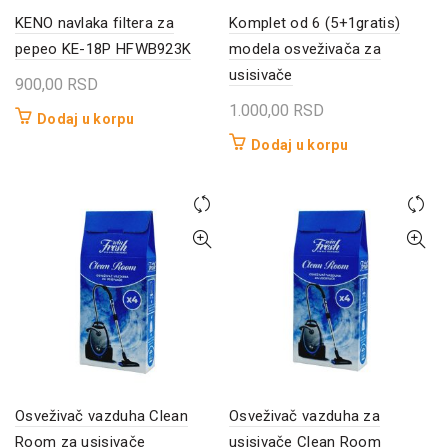
KENO navlaka filtera za
Komplet od 6 (5+1gratis)
pepeo KE-18P HFWB923K
modela osveživača za
usisivače
900,00
RSD
1.000,00
RSD
Dodaj u korpu
Dodaj u korpu
Osveživač vazduha Clean
Osveživač vazduha za
Room za usisivače
usisivače Clean Room