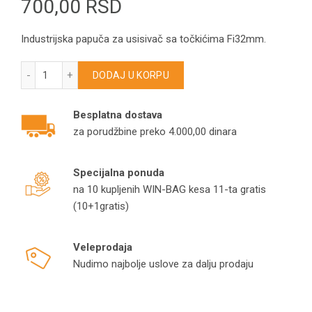
700,00
RSD
Industrijska papuča za usisivač sa točkićima Fi32mm.
Industrijska papuča za usisivač sa točkićima Fi32mm Art. PI
DODAJ U KORPU
Besplatna dostava
za porudžbine preko 4.000,00 dinara
Specijalna ponuda
na 10 kupljenih WIN-BAG kesa 11-ta gratis
(10+1gratis)
Veleprodaja
Nudimo najbolje uslove za dalju prodaju