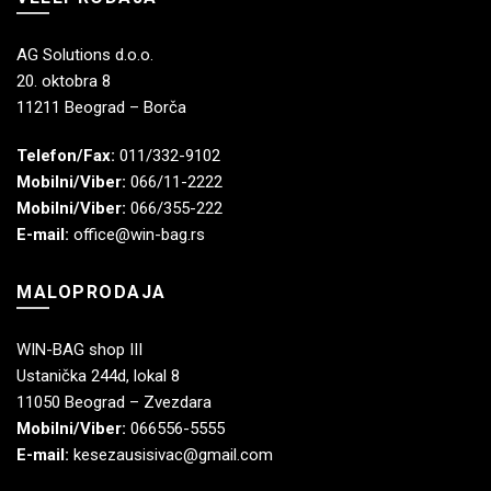
AG Solutions d.o.o.
20. oktobra 8
11211 Beograd – Borča
Telefon/Fax:
011/332-9102
Mobilni/Viber:
066/11-2222
Mobilni/Viber:
066/355-222
E-mail:
office@win-bag.rs
MALOPRODAJA
WIN-BAG shop III
Ustanička 244d, lokal 8
11050 Beograd – Zvezdara
Mobilni/Viber:
066556-5555
E-mail:
kesezausisivac@gmail.com