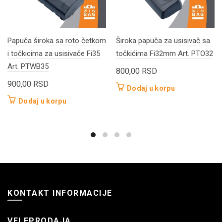
Papuča široka sa roto četkom
Široka papuča za usisivač sa
i točkicima za usisivače Fi35
točkićima Fi32mm Art. PTO32
Art. PTWB35
800,00
RSD
900,00
RSD
Dodaj u korpu
Dodaj u korpu
KONTAKT INFORMACIJE
VELEPRODAJA