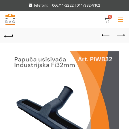
Telefoni:
066/11-2222
|
011/332-9102
0