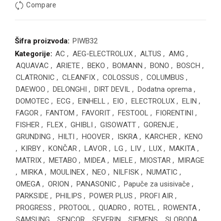
Compare
Šifra proizvoda:
PIWB32
Kategorije:
AC
,
AEG-ELECTROLUX
,
ALTUS
,
AMG
,
AQUAVAC
,
ARIETE
,
BEKO
,
BOMANN
,
BONO
,
BOSCH
,
CLATRONIC
,
CLEANFIX
,
COLOSSUS
,
COLUMBUS
,
DAEWOO
,
DELONGHI
,
DIRT DEVIL
,
Dodatna oprema
,
DOMOTEC
,
ECG
,
EINHELL
,
EIO
,
ELECTROLUX
,
ELIN
,
FAGOR
,
FANTOM
,
FAVORIT
,
FESTOOL
,
FIORENTINI
,
FISHER
,
FLEX
,
GHIBLI
,
GISOWATT
,
GORENJE
,
GRUNDING
,
HILTI
,
HOOVER
,
ISKRA
,
KARCHER
,
KENO
,
KIRBY
,
KONČAR
,
LAVOR
,
LG
,
LIV
,
LUX
,
MAKITA
,
MATRIX
,
METABO
,
MIDEA
,
MIELE
,
MIOSTAR
,
MIRAGE
,
MIRKA
,
MOULINEX
,
NEO
,
NILFISK
,
NUMATIC
,
OMEGA
,
ORION
,
PANASONIC
,
Papuče za usisivače
,
PARKSIDE
,
PHILIPS
,
POWER PLUS
,
PROFI AIR
,
PROGRESS
,
PROTOOL
,
QUADRO
,
ROTEL
,
ROWENTA
,
SAMSUNG
,
SENCOR
,
SEVERIN
,
SIEMENS
,
SLOBODA
,