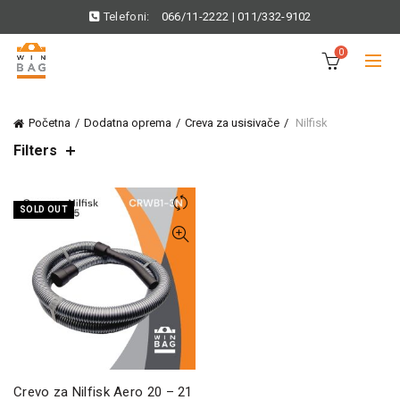
Telefoni:
066/11-2222
|
011/332-9102
0
Početna
Dodatna oprema
Creva za usisivače
Nilfisk
Filters
SOLD OUT
Crevo za Nilfisk Aero 20 – 21