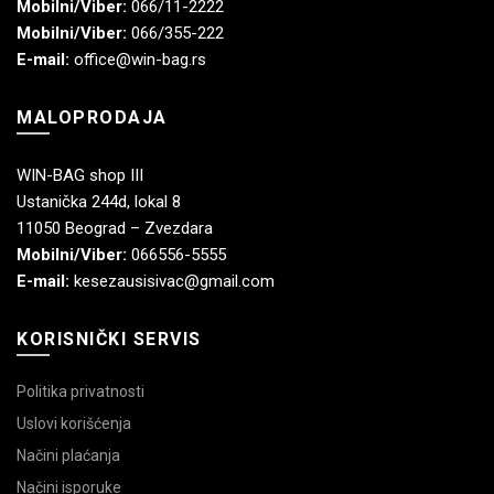
Mobilni/Viber:
066/11-2222
Mobilni/Viber:
066/355-222
E-mail:
office@win-bag.rs
MALOPRODAJA
WIN-BAG shop III
Ustanička 244d, lokal 8
11050 Beograd – Zvezdara
Mobilni/Viber:
066556-5555
E-mail:
kesezausisivac@gmail.com
KORISNIČKI SERVIS
Politika privatnosti
Uslovi korišćenja
Načini plaćanja
Načini isporuke