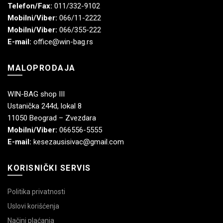
Telefon/Fax:
011/332-9102
Mobilni/Viber:
066/11-2222
Mobilni/Viber:
066/355-222
E-mail:
office@win-bag.rs
MALOPRODAJA
WIN-BAG shop III
Ustanička 244d, lokal 8
11050 Beograd – Zvezdara
Mobilni/Viber:
066556-5555
E-mail:
kesezausisivac@gmail.com
KORISNIČKI SERVIS
Politika privatnosti
Uslovi korišćenja
Načini plaćanja