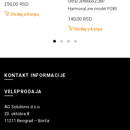
Ultra/JetMaxxZJM/
250,00
RSD
HarmonyLine model P280
Dodaj u korpu
140,00
RSD
Dodaj u korpu
KONTAKT INFORMACIJE
VELEPRODAJA
AG Solutions d.o.o.
20. oktobra 8
11211 Beograd – Borča