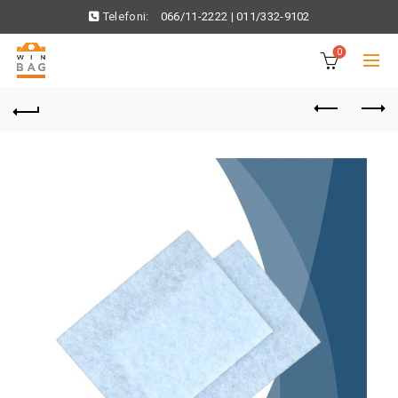
Telefoni:
066/11-2222
|
011/332-9102
0