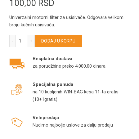
100,00
RSD
Univerzalni motorni filter za usisivače. Odgovara velikom
broju kućnih usisivača.
Univerzalni motorni filter za usisivače – 2kom u pakovanju A
DODAJ U KORPU
Besplatna dostava
za porudžbine preko 4.000,00 dinara
Specijalna ponuda
na 10 kupljenih WIN-BAG kesa 11-ta gratis
(10+1gratis)
Veleprodaja
Nudimo najbolje uslove za dalju prodaju