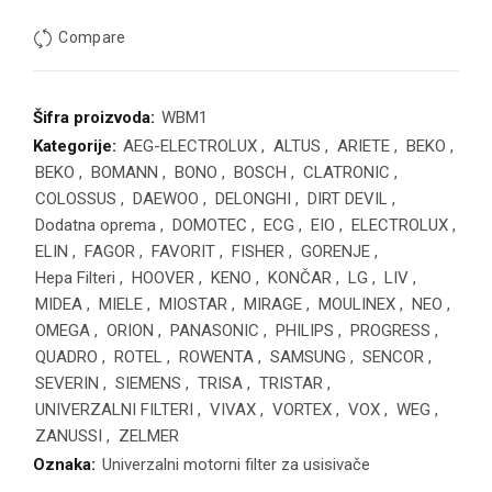
Compare
Šifra proizvoda:
WBM1
Kategorije:
AEG-ELECTROLUX
,
ALTUS
,
ARIETE
,
BEKO
,
BEKO
,
BOMANN
,
BONO
,
BOSCH
,
CLATRONIC
,
COLOSSUS
,
DAEWOO
,
DELONGHI
,
DIRT DEVIL
,
Dodatna oprema
,
DOMOTEC
,
ECG
,
EIO
,
ELECTROLUX
,
ELIN
,
FAGOR
,
FAVORIT
,
FISHER
,
GORENJE
,
Hepa Filteri
,
HOOVER
,
KENO
,
KONČAR
,
LG
,
LIV
,
MIDEA
,
MIELE
,
MIOSTAR
,
MIRAGE
,
MOULINEX
,
NEO
,
OMEGA
,
ORION
,
PANASONIC
,
PHILIPS
,
PROGRESS
,
QUADRO
,
ROTEL
,
ROWENTA
,
SAMSUNG
,
SENCOR
,
SEVERIN
,
SIEMENS
,
TRISA
,
TRISTAR
,
UNIVERZALNI FILTERI
,
VIVAX
,
VORTEX
,
VOX
,
WEG
,
ZANUSSI
,
ZELMER
Oznaka:
Univerzalni motorni filter za usisivače