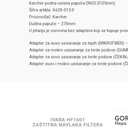
Karcher podna usisna papuča DN35 (Fi35mm)
Šifra artikla: 4.629-013.0
Proizvođač: Karcher
Dužina papuče – 270mm
U pitanju je osnovna bez adaptera koji se kupuje p
Adapter za suvo usisavanje za tepih (MIKROFIBER) –
Adapter za mokro usisavanje za tvrde podove (GUME)
Adapter za suvo usisavanje za tvrde podove (ČEKINJ
Adapter suvo i mokro usisavanje za tvrde podove (