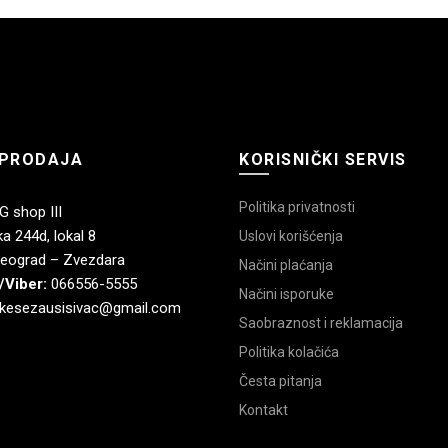
PRODAJA
KORISNIČKI SERVIS
Politika privatnosti
 shop III
a 244d, lokal 8
Uslovi korišćenja
eograd – Zvezdara
Načini plaćanja
/Viber:
066556-5555
Načini isporuke
kesezausisivac@gmail.com
Saobraznost i reklamacija
Politika kolačića
Česta pitanja
Kontakt