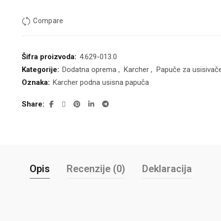
Compare
Šifra proizvoda:
4.629-013.0
Kategorije:
Dodatna oprema
,
Karcher
,
Papuče za usisivač
Oznaka:
Karcher podna usisna papuča
Share
Opis
Recenzije (0)
Deklaracija