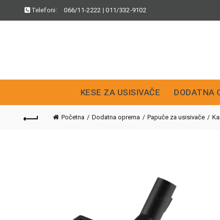
Telefoni:
066/11-2222
|
011/332-9102
KESE ZA USISIVAČE
DODATNA 
Početna
Dodatna oprema
Papuče za usisivače
Ka