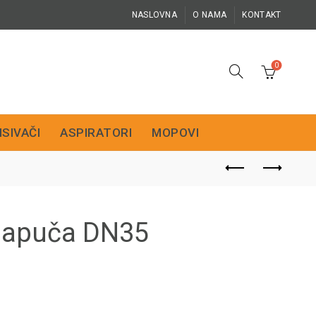
NASLOVNA
O NAMA
KONTAKT
0
ISIVAČI
ASPIRATORI
MOPOVI
papuča DN35