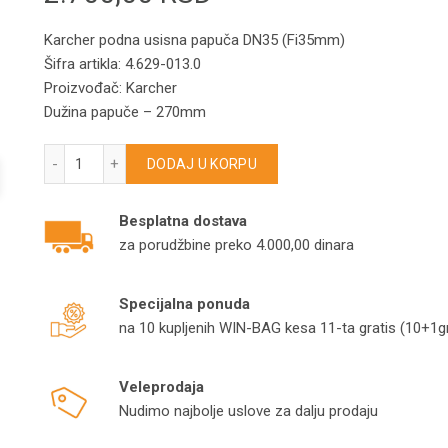
Karcher podna usisna papuča DN35 (Fi35mm)
Šifra artikla: 4.629-013.0
Proizvođač: Karcher
Dužina papuče – 270mm
Karcher podna usisna papuča DN35 (Fi35mm) količina
DODAJ U KORPU
Besplatna dostava
za porudžbine preko 4.000,00 dinara
Specijalna ponuda
na 10 kupljenih WIN-BAG kesa 11-ta gratis (10+1gr
Veleprodaja
Nudimo najbolje uslove za dalju prodaju