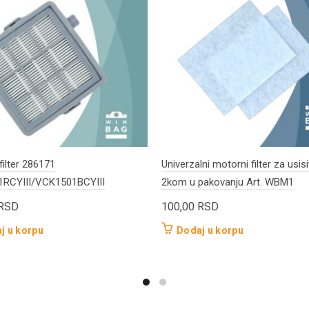
filter 286171
Univerzalni motorni filter za usis
RCYIII/VCK1501BCYIII
2kom u pakovanju Art. WBM1
RSD
100,00
RSD
j u korpu
Dodaj u korpu