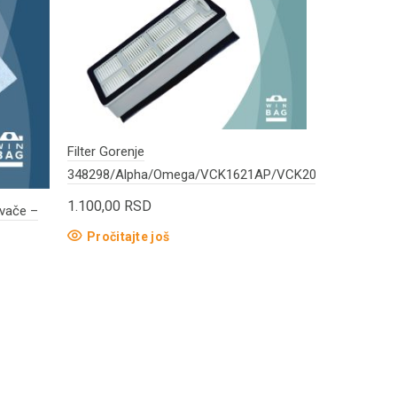
Filter Gorenje
348298/Alpha/Omega/VCK1621AP/VCK2023
1.100,00
RSD
ivače –
MACHTIG nav
198 HFWB9
Pročitajte još
900,00
RS
Dodaj u 