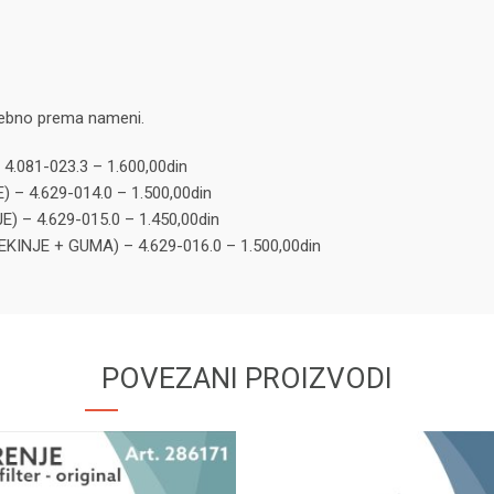
osebno prema nameni.
 4.081-023.3 – 1.600,00din
 – 4.629-014.0 – 1.500,00din
E) – 4.629-015.0 – 1.450,00din
ČEKINJE + GUMA) – 4.629-016.0 – 1.500,00din
POVEZANI PROIZVODI