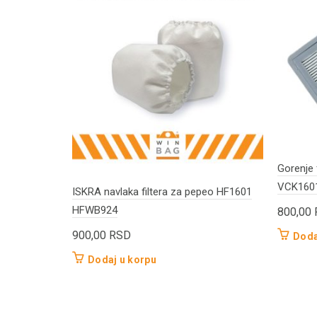
Gorenje 
VCK1601
ISKRA navlaka filtera za pepeo HF1601
HFWB924
800,00
900,00
RSD
Doda
Dodaj u korpu