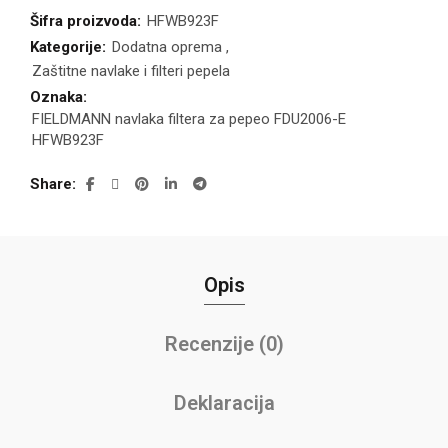
Šifra proizvoda:
HFWB923F
Kategorije:
Dodatna oprema
,
Zaštitne navlake i filteri pepela
Oznaka:
FIELDMANN navlaka filtera za pepeo FDU2006-E
HFWB923F
Share
Opis
Recenzije (0)
Deklaracija