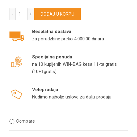
FIELDMANN navlaka filtera za pepeo FDU2006-E HFWB923F k
DODAJ U KORPU
Besplatna dostava
za porudžbine preko 4.000,00 dinara
Specijalna ponuda
na 10 kupljenih WIN-BAG kesa 11-ta gratis
(10+1gratis)
Veleprodaja
Nudimo najbolje uslove za dalju prodaju
Compare