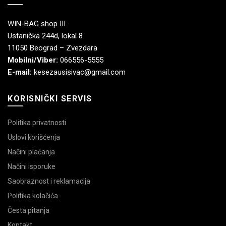
WIN-BAG shop III
Ustanička 244d, lokal 8
11050 Beograd – Zvezdara
Mobilni/Viber:
066556-5555
E-mail:
kesezausisivac@gmail.com
KORISNIČKI SERVIS
Politika privatnosti
Uslovi korišćenja
Načini plaćanja
Načini isporuke
Saobraznost i reklamacija
Politika kolačića
Česta pitanja
Kontakt