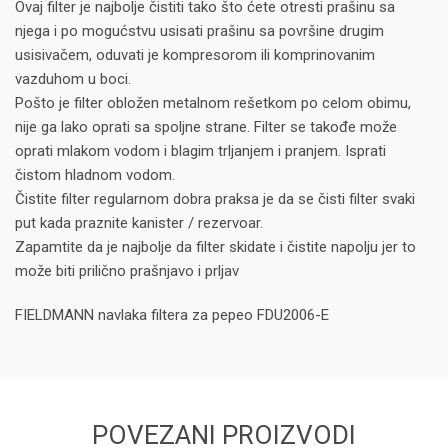
Ovaj filter je najbolje čistiti tako što ćete otresti prašinu sa
njega i po mogućstvu usisati prašinu sa površine drugim
usisivačem, oduvati je kompresorom ili komprinovanim
vazduhom u boci.
Pošto je filter obložen metalnom rešetkom po celom obimu,
nije ga lako oprati sa spoljne strane. Filter se takođe može
oprati mlakom vodom i blagim trljanjem i pranjem. Isprati
čistom hladnom vodom.
Čistite filter regularnom dobra praksa je da se čisti filter svaki
put kada praznite kanister / rezervoar.
Zapamtite da je najbolje da filter skidate i čistite napolju jer to
može biti prilično prašnjavo i prljav
FIELDMANN navlaka filtera za pepeo FDU2006-E
POVEZANI PROIZVODI