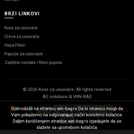
BRZI LINKOVI
Kese za usisivače
Creva za usisivače
Hepa Filteri
Papuče za usisivače
Zaštitne navlake i filteri pepela
© 2026 Kese za usisivače. All rights reserved
AG solutions & WIN-BAG
Dobrodošli na stranicu win-bag.rs Da bi stranicu mogli da
Vam prikažemo na odgovarajuć način koristimo kolačiće.
Daljim korišćenjem stranice win-bag.rs izjavljujete da se
slažete sa upotrebom kolačića.