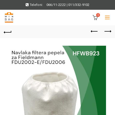
Telefoni:
066/11-2222
|
011/332-9102
0