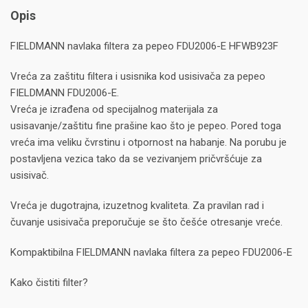
Opis
FIELDMANN navlaka filtera za pepeo FDU2006-E HFWB923F
Vreća za zaštitu filtera i usisnika kod usisivača za pepeo
FIELDMANN FDU2006-E.
Vreća je izrađena od specijalnog materijala za
usisavanje/zaštitu fine prašine kao što je pepeo. Pored toga
vreća ima veliku čvrstinu i otpornost na habanje. Na porubu je
postavljena vezica tako da se vezivanjem pričvršćuje za
usisivač.
Vreća je dugotrajna, izuzetnog kvaliteta. Za pravilan rad i
čuvanje usisivača preporučuje se što češće otresanje vreće.
Kompaktibilna FIELDMANN navlaka filtera za pepeo FDU2006-E
Kako čistiti filter?