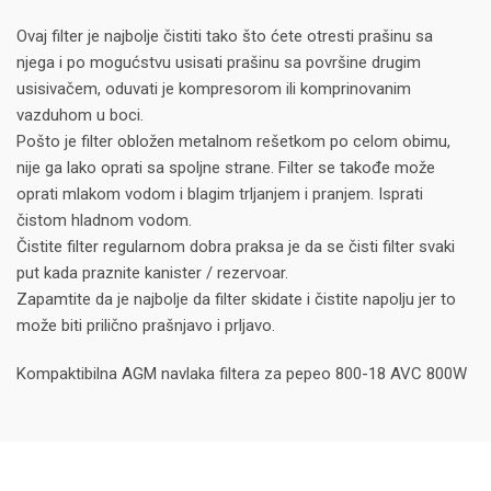
Ovaj filter je najbolje čistiti tako što ćete otresti prašinu sa
njega i po mogućstvu usisati prašinu sa površine drugim
usisivačem, oduvati je kompresorom ili komprinovanim
vazduhom u boci.
Pošto je filter obložen metalnom rešetkom po celom obimu,
nije ga lako oprati sa spoljne strane. Filter se takođe može
oprati mlakom vodom i blagim trljanjem i pranjem. Isprati
čistom hladnom vodom.
Čistite filter regularnom dobra praksa je da se čisti filter svaki
put kada praznite kanister / rezervoar.
Zapamtite da je najbolje da filter skidate i čistite napolju jer to
može biti prilično prašnjavo i prljavo.
Kompaktibilna AGM navlaka filtera za pepeo 800-18 AVC 800W