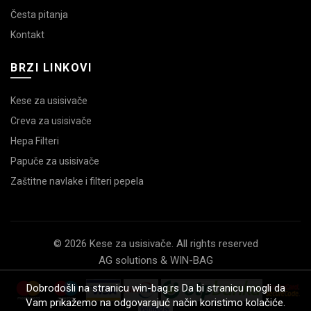
Česta pitanja
Kontakt
BRZI LINKOVI
Kese za usisivače
Creva za usisivače
Hepa Filteri
Papuče za usisivače
Zaštitne navlake i filteri pepela
© 2026 Kese za usisivače. All rights reserved
AG solutions & WIN-BAG
Dobrodošli na stranicu win-bag.rs Da bi stranicu mogli da
Vam prikažemo na odgovarajuć način koristimo kolačiće.