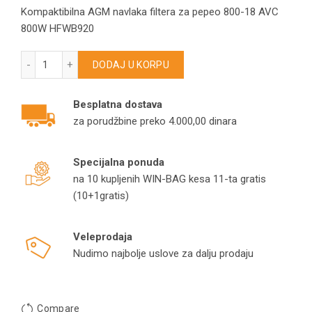
Kompaktibilna AGM navlaka filtera za pepeo 800-18 AVC
800W HFWB920
AGM navlaka filtera za pepeo 800-18 AVC 800W HFWB920 ko
DODAJ U KORPU
Besplatna dostava
za porudžbine preko 4.000,00 dinara
Specijalna ponuda
na 10 kupljenih WIN-BAG kesa 11-ta gratis
(10+1gratis)
Veleprodaja
Nudimo najbolje uslove za dalju prodaju
Compare