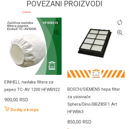
POVEZANI PROIZVODI
EINHELL navlaka filtera za
BOSCH/SIEMENS hepa filter
pepeo TC-AV 1200 HFWB922
za usisivače
900,00
RSD
Sphera/Dino/BBZ8SF1 Art.
Dodaj u korpu
HFWB63
850,00
RSD