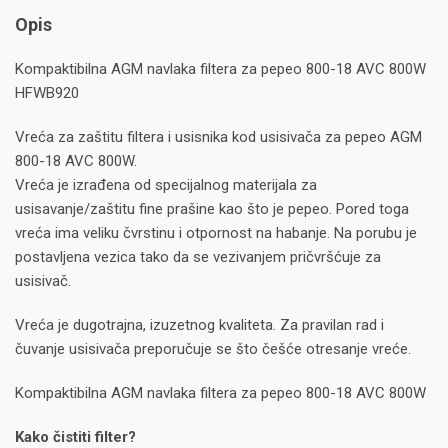
Opis
Kompaktibilna AGM navlaka filtera za pepeo 800-18 AVC 800W
HFWB920
Vreća za zaštitu filtera i usisnika kod usisivača za pepeo AGM
800-18 AVC 800W.
Vreća je izrađena od specijalnog materijala za
usisavanje/zaštitu fine prašine kao što je pepeo. Pored toga
vreća ima veliku čvrstinu i otpornost na habanje. Na porubu je
postavljena vezica tako da se vezivanjem pričvršćuje za
usisivač.
Vreća je dugotrajna, izuzetnog kvaliteta. Za pravilan rad i
čuvanje usisivača preporučuje se što češće otresanje vreće.
Kompaktibilna AGM navlaka filtera za pepeo 800-18 AVC 800W
Kako čistiti filter?