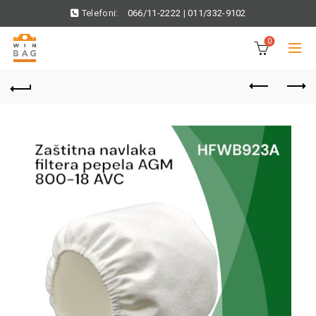
Telefoni:
066/11-2222
|
011/332-9102
0