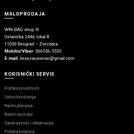
MALOPRODAJA
WIN-BAG shop III
Ustanička 244d, lokal 8
11050 Beograd – Zvezdara
Mobilni/Viber:
066556-5555
E-mail:
kesezausisivac@gmail.com
KORISNIČKI SERVIS
Politika privatnosti
Uslovi korišćenja
Načini plaćanja
Načini isporuke
Saobraznost i reklamacija
Politika kolačića