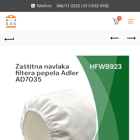
Telefoni:
066/11-2222
|
011/332-9102
0