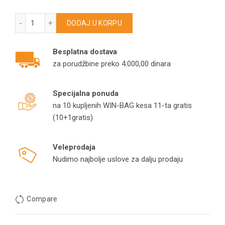
ADLER navlaka filtera za pepeo AD7035 HFWB923A količina
DODAJ U KORPU
Besplatna dostava
za porudžbine preko 4.000,00 dinara
Specijalna ponuda
na 10 kupljenih WIN-BAG kesa 11-ta gratis
(10+1gratis)
Veleprodaja
Nudimo najbolje uslove za dalju prodaju
Compare