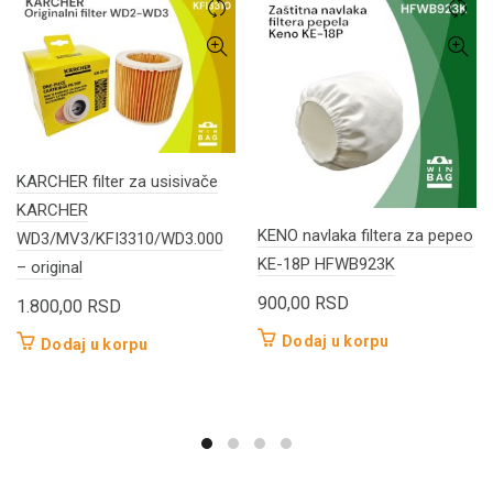
KARCHER filter za usisivače
KARCHER
KENO navlaka filtera za pepeo
WD3/MV3/KFI3310/WD3.000
KE-18P HFWB923K
– original
900,00
RSD
1.800,00
RSD
Dodaj u korpu
Dodaj u korpu