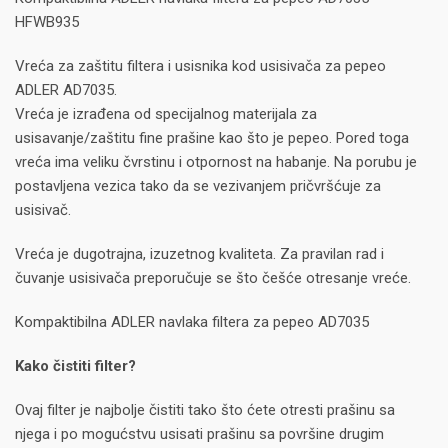
HFWB935
Vreća za zaštitu filtera i usisnika kod usisivača za pepeo
ADLER AD7035.
Vreća je izrađena od specijalnog materijala za
usisavanje/zaštitu fine prašine kao što je pepeo. Pored toga
vreća ima veliku čvrstinu i otpornost na habanje. Na porubu je
postavljena vezica tako da se vezivanjem pričvršćuje za
usisivač.
Vreća je dugotrajna, izuzetnog kvaliteta. Za pravilan rad i
čuvanje usisivača preporučuje se što češće otresanje vreće.
Kompaktibilna ADLER navlaka filtera za pepeo AD7035
Kako čistiti filter?
Ovaj filter je najbolje čistiti tako što ćete otresti prašinu sa
njega i po mogućstvu usisati prašinu sa površine drugim