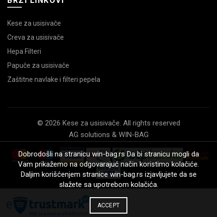
BRZI LINKOVI
Kese za usisivače
Creva za usisivače
Hepa Filteri
Papuče za usisivače
Zaštitne navlake i filteri pepela
© 2026 Kese za usisivače. All rights reserved
AG solutions & WIN-BAG
Dobrodošli na stranicu win-bag.rs Da bi stranicu mogli da
Vam prikažemo na odgovarajuć način koristimo kolačiće.
Daljim korišćenjem stranice win-bag.rs izjavljujete da se
slažete sa upotrebom kolačića.
ACCEPT