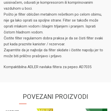
usisivačem, oduvati je kompresorom ili komprinovanim
vazduhom u boci.
Pošto je filter obložen metalnom rešetkom po celom obimu,
nije ga lako oprati sa spoljne strane. Filter se takođe može
oprati mlakom vodom i blagim trljanjem i pranjem. Isprati
čistom hladnom vodom.
Čistite filter regularnom dobra praksa je da se čisti filter svaki
put kada praznite kanister / rezervoar.
Zapamtite da je najbolje da filter skidate i čistite napolju jer to
može biti prilično prašnjavo i prljavo.
Kompaktibilna ADLER navlaka filtera za pepeo AD7035
POVEZANI PROIZVODI