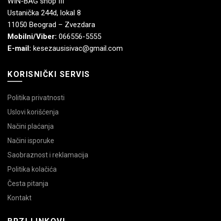
WIN-BAG shop III
Ustanička 244d, lokal 8
11050 Beograd – Zvezdara
Mobilni/Viber:
066556-5555
E-mail:
kesezausisivac@gmail.com
KORISNIČKI SERVIS
Politika privatnosti
Uslovi korišćenja
Načini plaćanja
Načini isporuke
Saobraznost i reklamacija
Politika kolačića
Česta pitanja
Kontakt