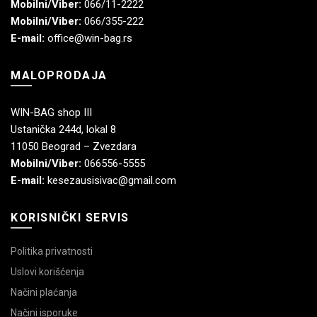
Mobilni/Viber:
066/11-2222
Mobilni/Viber:
066/355-222
E-mail:
office@win-bag.rs
MALOPRODAJA
WIN-BAG shop III
Ustanička 244d, lokal 8
11050 Beograd – Zvezdara
Mobilni/Viber:
066556-5555
E-mail:
kesezausisivac@gmail.com
KORISNIČKI SERVIS
Politika privatnosti
Uslovi korišćenja
Načini plaćanja
Načini isporuke