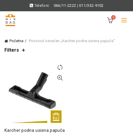
Telefoni:
066/11-2222
|
011/332-9102
0
Početna
Proizvod označen „Karcher podna usisna papuča“
Filters
Karcher podna usisna papuča