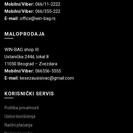
Mobilni/Viber:
066/11-2222
Mobilni/Viber:
066/355-222
E-mail:
office@win-bag.rs
MALOPRODAJA
WIN-BAG shop III
Ustanička 244d, lokal 8
11050 Beograd – Zvezdara
Mobilni/Viber:
066556-5555
E-mail:
kesezausisivac@gmail.com
KORISNIČKI SERVIS
Politika privatnosti
Uslovi korišćenja
Načini plaćanja