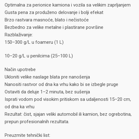
Optimalna za perionice kamiona i vozila sa velikim zaprljanjem
Gusta pena za produženo delovanje i bolji efekat
Brzo rastvara masnoće, blato i nečistoće
Bezbedno za velike metalne i plastirane površine
Razblaživanje:
150–300 g/L u foameru (1 L)
10–20 g/L u penilcima (25–100 L)
Način upotrebe
Ukloniti velike naslage blata pre nanošenja
Nanositi rastvor od dna ka vrhu kako bi se izbegle pruge
Ostaviti da deluje 1–2 minuta, bez sušenja
Isprati vodom pod visokim pritiskom sa udaljenosti 15–20 cm,
od dna ka vrhu
Rezultat: čist, sjajan veliki automobil ili kamion, bez ogrebotina,
prepun profesionalnih rezultata.
Preuzmite tehnički list: