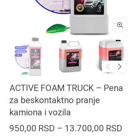
ACTIVE FOAM TRUCK – Pena
za beskontaktno pranje
kamiona i vozila
Ras
950,00
RSD
–
13.700,00
RSD