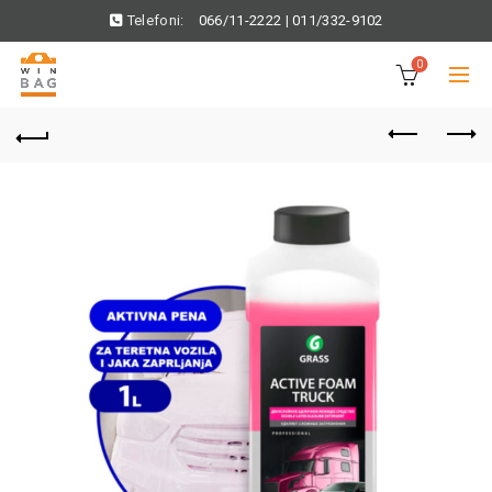
Telefoni:
066/11-2222
|
011/332-9102
0