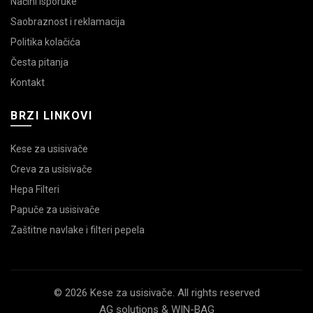
Načini isporuke
Saobraznost i reklamacija
Politika kolačića
Česta pitanja
Kontakt
BRZI LINKOVI
Kese za usisivače
Creva za usisivače
Hepa Filteri
Papuče za usisivače
Zaštitne navlake i filteri pepela
© 2026 Kese za usisivače. All rights reserved
AG solutions & WIN-BAG