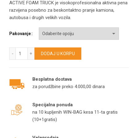
cena
ACTIVE FOAM TRUCK je visokoprofesionalna aktivna pena
razvijena posebno za beskontaktno pranje kamiona,
od
autobusa i drugih velikih vozila.
950,
Pakovanje
do
ACTIVE FOAM TRUCK – Pena za beskontaktno pranje kamiona 
13.7
DODAJ U KORPU
Besplatna dostava
za porudžbine preko 4.000,00 dinara
Specijalna ponuda
na 10 kupljenih WIN-BAG kesa 11-ta gratis
(10+1gratis)
Veleprodaja