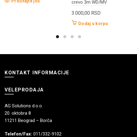
Pročitajte još
crevo 3m WD/MV
3.000,00
RSD
Dodaj u korpu
KONTAKT INFORMACIJE
VELEPRODAJA
AG Solutions d.o.o.
20. oktobra 8
11211 Beograd – Borča
Telefon/Fax:
011/332-9102