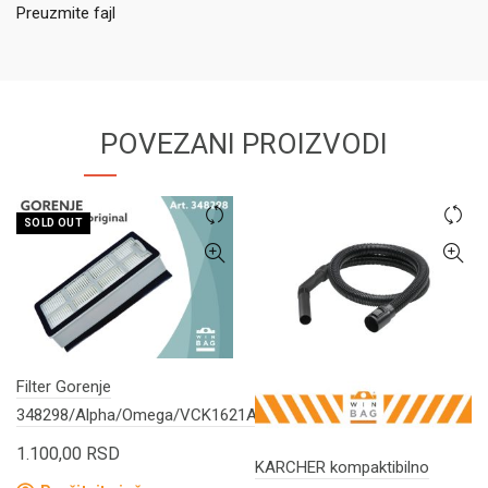
Preuzmite fajl
POVEZANI PROIZVODI
SOLD OUT
Filter Gorenje
348298/Alpha/Omega/VCK1621AP/VCK2023
1.100,00
RSD
KARCHER kompaktibilno