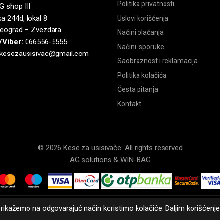
Politika privatnosti
 shop III
a 244d, lokal 8
Uslovi korišćenja
eograd – Zvezdara
Načini plaćanja
/Viber:
066556-5555
Načini isporuke
kesezausisivac@gmail.com
Saobraznost i reklamacija
Politika kolačića
Česta pitanja
Kontakt
© 2026 Kese za usisivače. All rights reserved
AG solutions & WIN-BAG
rikažemo na odgovarajuć način koristimo kolačiće. Daljim korišćenjem