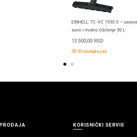
EINHELL TC-VC 1930 S – usisiv
suvo i mokro čišćenje 30 L
13.500,00
RSD
Pročitajte još
PRODAJA
KORISNIČKI SERVIS