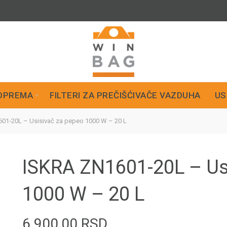
OPREMA
FILTERI ZA PREČIŠĆIVAČE VAZDUHA
US
01-20L – Usisivač za pepeo 1000 W – 20 L
ISKRA ZN1601-20L – Us
1000 W – 20 L
6.900,00
RSD