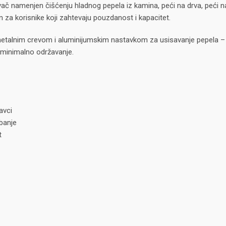
č namenjen čišćenju hladnog pepela iz kamina, peći na drva, peći na
n za korisnike koji zahtevaju pouzdanost i kapacitet.
metalnim crevom i aluminijumskim nastavkom za usisavanje pepela 
i minimalno održavanje.
avci
abanje
t