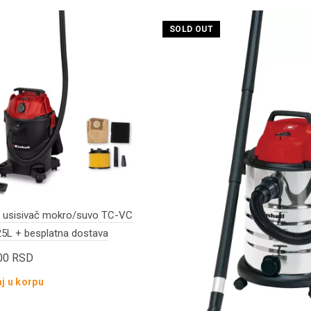
SOLD OUT
 usisivač mokro/suvo TC-VC
25L + besplatna dostava
,00
RSD
j u korpu