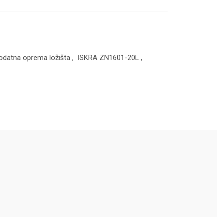
odatna oprema ložišta
,
ISKRA ZN1601-20L
,