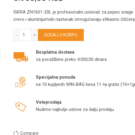
ISKRA ZN1601-20L je profesionalni usisivač za pepeo snage 1
crevo i aluminijumski nastavak omogućavaju efikasno čišćenje 
ISKRA ZN1601-20L – Usisivač za pepeo 1000 W – 20 L koli
DODAJ U KORPU
Besplatna dostava
za porudžbine preko 4.000,00 dinara
Specijalna ponuda
na 10 kupljenih WIN-BAG kesa 11-ta gratis (10+1gr
Veleprodaja
Nudimo najbolje uslove za dalju prodaju
Compare