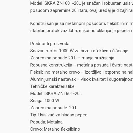
Model ISKRA ZN1601-20L je snažan i robustan usisiva
posudom zapremine 20 litara, ovaj uređaj je dizajnira
Konstruisan je sa metalnom posudom, fleksibilnim 
stabilan protok vazduha, efikasno uklanjanje pepela 
Prednosti proizvoda
Snažan motor 1000 W za brzo i efektivno čišćenje
Zapremina posude 20 L – manje pražnjenja
Robusna konstrukcija – metalna posuda i čvrsti nast
Fleksibilno metalno crevo – izdržljivo i otporno na h
Aluminijumski nastavak – visok kvalitet i dugotrajnos
Tehničke karakteristike
Model: ISKRA ZN1601-20L
Snaga: 1000 W
Zapremina posude: 20 L
Tip: Usisivač za hladan pepeo
Posuda: Metalna
Crevo: Metalno fleksibilno