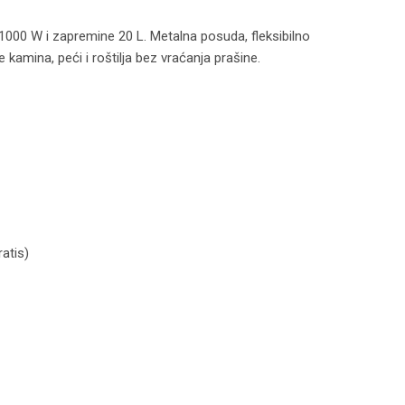
000 W i zapremine 20 L. Metalna posuda, fleksibilno
kamina, peći i roštilja bez vraćanja prašine.
čina
atis)