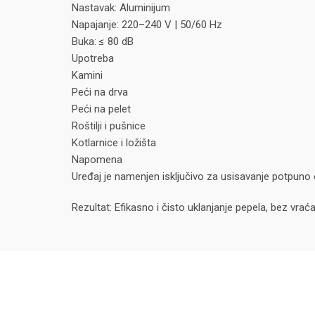
Nastavak: Aluminijum
Napajanje: 220–240 V | 50/60 Hz
Buka: ≤ 80 dB
Upotreba
Kamini
Peći na drva
Peći na pelet
Roštilji i pušnice
Kotlarnice i ložišta
Napomena
Uređaj je namenjen isključivo za usisavanje potpuno o
Rezultat: Efikasno i čisto uklanjanje pepela, bez v