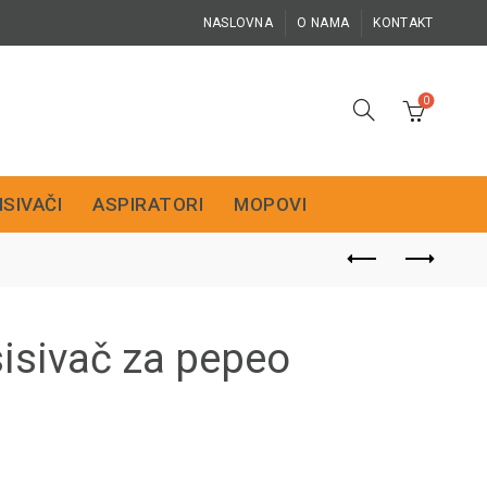
NASLOVNA
O NAMA
KONTAKT
0
ISIVAČI
ASPIRATORI
MOPOVI
isivač za pepeo