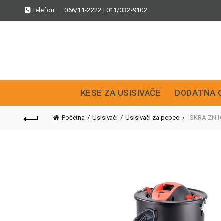
Telefoni:
066/11-2222
|
011/332-9102
KESE ZA USISIVAČE
DODATNA 
Početna
Usisivači
Usisivači za pepeo
ISKRA ZN16