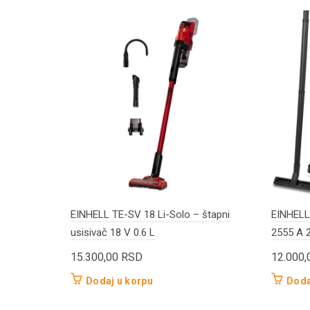
EINHELL TE-SV 18 Li-Solo – štapni
EINHELL
usisivač 18 V 0.6 L
2555 A 
15.300,00
RSD
12.000
Dodaj u korpu
Doda