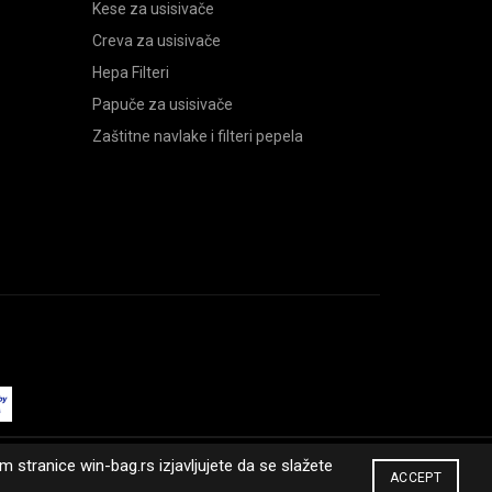
Kese za usisivače
Creva za usisivače
Hepa Filteri
Papuče za usisivače
Zaštitne navlake i filteri pepela
 stranice win-bag.rs izjavljujete da se slažete
ACCEPT