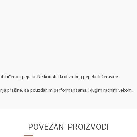
hlađenog pepela. Ne koristiti kod vrućeg pepela ili žeravice.
raćanja prašine, sa pouzdanim performansama i dugim radnim vekom.
POVEZANI PROIZVODI