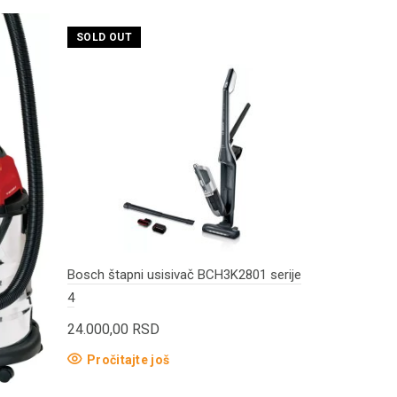
SOLD OUT
Bosch štapni usisivač BCH3K2801 serije
Bosch štapni
4
mop BCS71
24.000,00
RSD
40.000,00
Pročitajte još
Dodaj u 