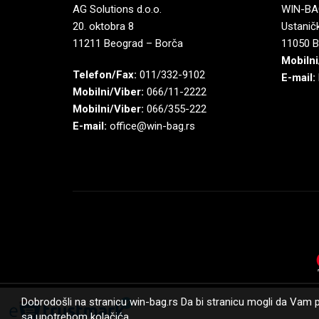
AG Solutions d.o.o.
WIN-BAG
20. oktobra 8
Ustaničk
11211 Beograd – Borča
11050 B
Mobilni
Telefon/Fax:
011/332-9102
E-mail:
Mobilni/Viber:
066/11-2222
Mobilni/Viber:
066/355-222
E-mail:
office@win-bag.rs
Dobrodošli na stranicu win-bag.rs Da bi stranicu mogli da Vam p
sa upotrebom kolačića.