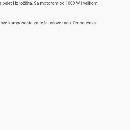
 pelet i iz ložišta. Sa motorom od 1000 W i velikom
– sve komponente za teže uslove rada. Omogućava