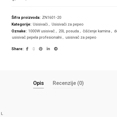
Šifra proizvoda:
ZN1601-20
Kategorije:
Usisivači
,
Usisivači za pepeo
Oznake:
1000W usisivač
,
20L posuda
,
čišćenje kamina
,
d
usisivač pepela profesionalni
,
usisivač za pepeo
Share
Opis
Recenzije (0)
 L