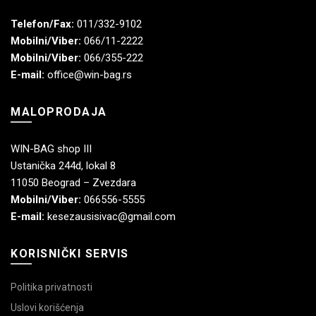
Telefon/Fax:
011/332-9102
Mobilni/Viber:
066/11-2222
Mobilni/Viber:
066/355-222
E-mail:
office@win-bag.rs
MALOPRODAJA
WIN-BAG shop III
Ustanička 244d, lokal 8
11050 Beograd – Zvezdara
Mobilni/Viber:
066556-5555
E-mail:
kesezausisivac@gmail.com
KORISNIČKI SERVIS
Politika privatnosti
Uslovi korišćenja