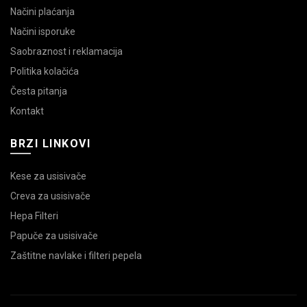
Načini plaćanja
Načini isporuke
Saobraznost i reklamacija
Politika kolačića
Česta pitanja
Kontakt
BRZI LINKOVI
Kese za usisivače
Creva za usisivače
Hepa Filteri
Papuče za usisivače
Zaštitne navlake i filteri pepela