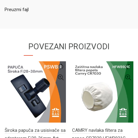
Preuzmi fajl
POVEZANI PROIZVODI
Široka papuča za usisivače sa
CAMRY navlaka filtera za