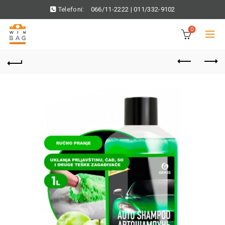
Telefoni:
066/11-2222
|
011/332-9102
0