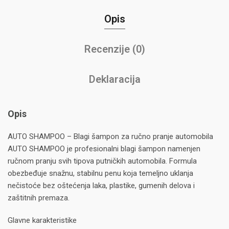
Opis
Recenzije (0)
Deklaracija
Opis
AUTO SHAMPOO – Blagi šampon za ručno pranje automobila
AUTO SHAMPOO je profesionalni blagi šampon namenjen
ručnom pranju svih tipova putničkih automobila. Formula
obezbeđuje snažnu, stabilnu penu koja temeljno uklanja
nečistoće bez oštećenja laka, plastike, gumenih delova i
zaštitnih premaza.
Glavne karakteristike