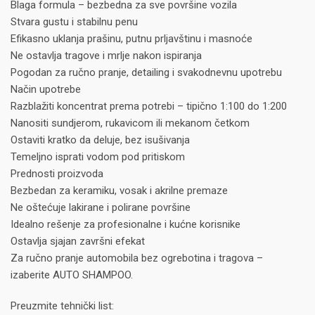
Blaga formula – bezbedna za sve površine vozila
Stvara gustu i stabilnu penu
Efikasno uklanja prašinu, putnu prljavštinu i masnoće
Ne ostavlja tragove i mrlje nakon ispiranja
Pogodan za ručno pranje, detailing i svakodnevnu upotrebu
Način upotrebe
Razblažiti koncentrat prema potrebi – tipično 1:100 do 1:200
Nanositi sundjerom, rukavicom ili mekanom četkom
Ostaviti kratko da deluje, bez isušivanja
Temeljno isprati vodom pod pritiskom
Prednosti proizvoda
Bezbedan za keramiku, vosak i akrilne premaze
Ne oštećuje lakirane i polirane površine
Idealno rešenje za profesionalne i kućne korisnike
Ostavlja sjajan završni efekat
Za ručno pranje automobila bez ogrebotina i tragova –
izaberite AUTO SHAMPOO.
Preuzmite tehnički list: