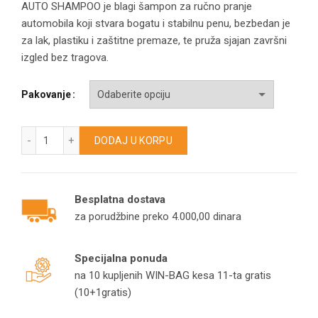
cena:
AUTO SHAMPOO je blagi šampon za ručno pranje
automobila koji stvara bogatu i stabilnu penu, bezbedan je
od
za lak, plastiku i zaštitne premaze, te pruža sjajan završni
izgled bez tragova.
330,00
do
Pakovanje
800,00
AUTO SHAMPOO – Blagi šampon za ručno pranje automobila
DODAJ U KORPU
Besplatna dostava
za porudžbine preko 4.000,00 dinara
Specijalna ponuda
na 10 kupljenih WIN-BAG kesa 11-ta gratis
(10+1gratis)