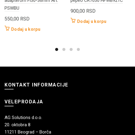
adapterom Fi30-36mm Art.
pepeo CR7030 HFWB921C
PSWBU
900,00
RSD
550,00
RSD
Dodaj u korpu
Dodaj u korpu
KONTAKT INFORMACIJE
VELEPRODAJA
AG Solutions d.o.o.
20. oktobra 8
11211 Beograd – Borča