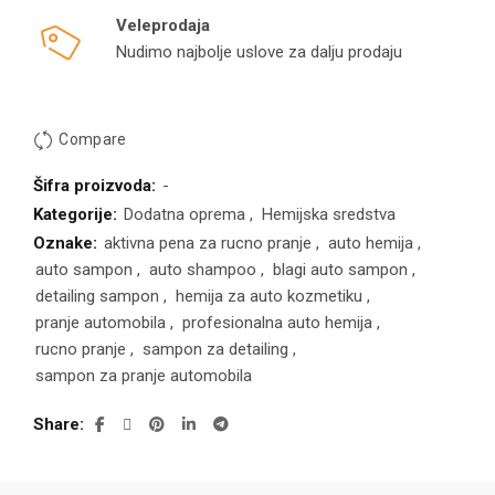
Veleprodaja
Nudimo najbolje uslove za dalju prodaju
Compare
Šifra proizvoda:
-
Kategorije:
Dodatna oprema
,
Hemijska sredstva
Oznake:
aktivna pena za rucno pranje
,
auto hemija
,
auto sampon
,
auto shampoo
,
blagi auto sampon
,
detailing sampon
,
hemija za auto kozmetiku
,
pranje automobila
,
profesionalna auto hemija
,
rucno pranje
,
sampon za detailing
,
sampon za pranje automobila
Share