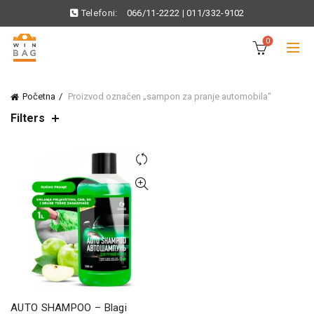
Telefoni:
066/11-2222
|
011/332-9102
0
Početna
Proizvod označen „sampon za pranje automobila“
Filters
AUTO SHAMPOO – Blagi