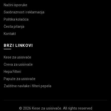
Načini isporuke
Saobraznost i reklamacija
Politika kolačića
Česta pitanja
Kontakt
BRZI LINKOVI
Kese za usisivače
Creva za usisivače
Hepa Filteri
Papuče za usisivače
Zaštitne navlake i filteri pepela
© 2026 Kese za usisivače. All rights reserved