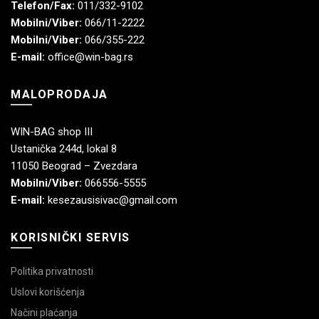
Telefon/Fax:
011/332-9102
Mobilni/Viber:
066/11-2222
Mobilni/Viber:
066/355-222
E-mail:
office@win-bag.rs
MALOPRODAJA
WIN-BAG shop III
Ustanička 244d, lokal 8
11050 Beograd – Zvezdara
Mobilni/Viber:
066556-5555
E-mail:
kesezausisivac@gmail.com
KORISNIČKI SERVIS
Politika privatnosti
Uslovi korišćenja
Načini plaćanja