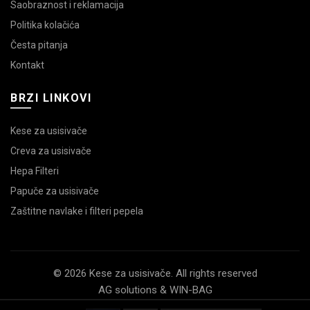
Saobraznost i reklamacija
Politika kolačića
Česta pitanja
Kontakt
BRZI LINKOVI
Kese za usisivače
Creva za usisivače
Hepa Filteri
Papuče za usisivače
Zaštitne navlake i filteri pepela
© 2026 Kese za usisivače. All rights reserved
AG solutions & WIN-BAG