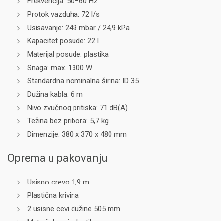
Frekvencija: 50–60 Hz
Protok vazduha: 72 l/s
Usisavanje: 249 mbar / 24,9 kPa
Kapacitet posude: 22 l
Materijal posude: plastika
Snaga: max. 1300 W
Standardna nominalna širina: ID 35
Dužina kabla: 6 m
Nivo zvučnog pritiska: 71 dB(A)
Težina bez pribora: 5,7 kg
Dimenzije: 380 x 370 x 480 mm
Oprema u pakovanju
Usisno crevo 1,9 m
Plastična krivina
2 usisne cevi dužine 505 mm