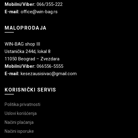
Mobilni/Viber:
066/355-222
E-mail:
office@win-bag.rs
MALOPRODAJA
WIN-BAG shop III
Ustanička 244d, lokal 8
11050 Beograd – Zvezdara
Mobilni/Viber:
066556-5555
E-mail:
kesezausisivac@gmail.com
KORISNIČKI SERVIS
Politika privatnosti
Uslovi korišćenja
Načini plaćanja
Načini isporuke