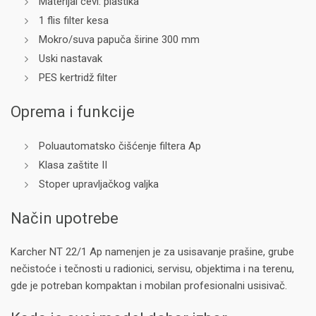
Materijal cevi: plastika
1 flis filter kesa
Mokro/suva papuča širine 300 mm
Uski nastavak
PES kertridž filter
Oprema i funkcije
Poluautomatsko čišćenje filtera Ap
Klasa zaštite II
Stoper upravljačkog valjka
Način upotrebe
Karcher NT 22/1 Ap namenjen je za usisavanje prašine, grube
nečistoće i tečnosti u radionici, servisu, objektima i na terenu,
gde je potreban kompaktan i mobilan profesionalni usisivač.