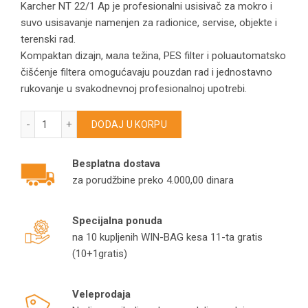
Karcher NT 22/1 Ap je profesionalni usisivač za mokro i
suvo usisavanje namenjen za radionice, servise, objekte i
terenski rad.
Kompaktan dizajn, мала težina, PES filter i poluautomatsko
čišćenje filtera omogućavaju pouzdan rad i jednostavno
rukovanje u svakodnevnoj profesionalnoj upotrebi.
Usisivač za mokro i suvo usisavanje Karcher NT 22/1 Ap 130
DODAJ U KORPU
Besplatna dostava
za porudžbine preko 4.000,00 dinara
Specijalna ponuda
na 10 kupljenih WIN-BAG kesa 11-ta gratis
(10+1gratis)
Veleprodaja