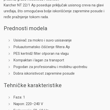
Karcher NT 22/1 Ap poseduje priključak usisnog creva na glavi
uređaja, što omogućava bolje iskorišćenje zapremine posude i
ređe pražnjenje tokom rada.
Prednosti modela
Usisivač za mokro i suvo usisavanje
Poluautomatsko čišćenje filtera Ap
PES kertridž filter otporan na vlagu
Kompaktan i lagan za transport
Pogodan za profesionalnu i mobilnu upotrebu
Dobra iskoristivost zapremine posude
Tehničke karakteristike
Faza: 1
Napon: 220–240 V