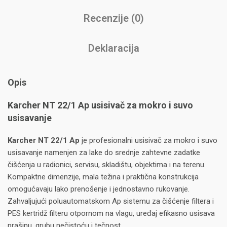
Recenzije (0)
Deklaracija
Opis
Karcher NT 22/1 Ap usisivač za mokro i suvo
usisavanje
Karcher NT 22/1 Ap
je profesionalni usisivač za mokro i suvo
usisavanje namenjen za lake do srednje zahtevne zadatke
čišćenja u radionici, servisu, skladištu, objektima i na terenu.
Kompaktne dimenzije, mala težina i praktična konstrukcija
omogućavaju lako prenošenje i jednostavno rukovanje.
Zahvaljujući poluautomatskom Ap sistemu za čišćenje filtera i
PES kertridž filteru otpornom na vlagu, uređaj efikasno usisava
prašinu, grubu nečistoću i tečnost.