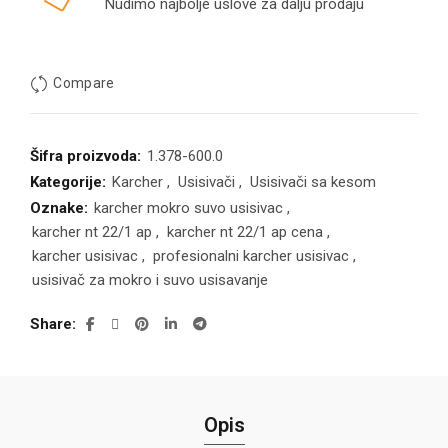
Nudimo najbolje uslove za dalju prodaju
Compare
Šifra proizvoda:
1.378-600.0
Kategorije:
Karcher
,
Usisivači
,
Usisivači sa kesom
Oznake:
karcher mokro suvo usisivac
,
karcher nt 22/1 ap
,
karcher nt 22/1 ap cena
,
karcher usisivac
,
profesionalni karcher usisivac
,
usisivač za mokro i suvo usisavanje
Share
Opis