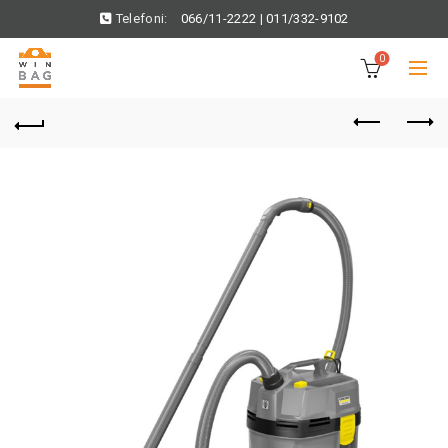
Telefoni:
066/11-2222
|
011/332-9102
0