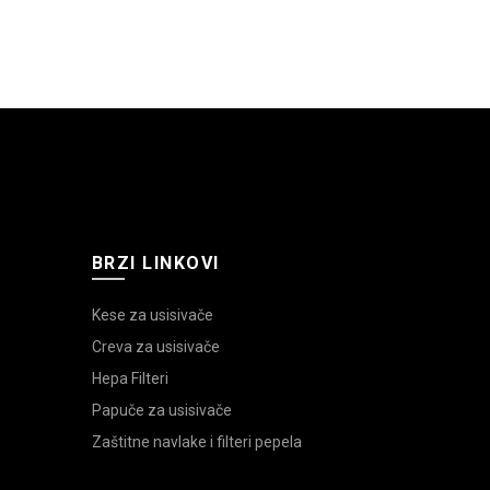
BRZI LINKOVI
Kese za usisivače
Creva za usisivače
Hepa Filteri
Papuče za usisivače
Zaštitne navlake i filteri pepela