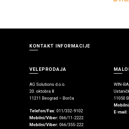
KONTAKT INFORMACIJE
VELEPRODAJA
MALO
AG Solutions d.o.o.
WIN-BAG
20. oktobra 8
Ustaničk
11211 Beograd – Borča
11050 B
Mobilni
Telefon/Fax:
011/332-9102
E-mail:
Mobilni/Viber:
066/11-2222
Mobilni/Viber:
066/355-222