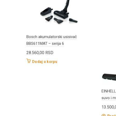
Bosch akumulatorski usisivač
BBS611MAT – serija 6
28.560,00
RSD
Dodaj u korpu
EINHELL
suvo i m
13.500
Proči