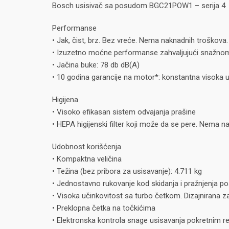
Bosch usisivač sa posudom BGC21POW1 – serija 4
Performanse
• Jak, čist, brz. Bez vreće. Nema naknadnih troškova.
• Izuzetno moćne performanse zahvaljujući snažn
• Jačina buke: 78 db dB(A)
• 10 godina garancije na motor*: konstantna visoka
Higijena
• Visoko efikasan sistem odvajanja prašine
• HEPA higijenski filter koji može da se pere. Nema na
Udobnost korišćenja
• Kompaktna veličina
• Težina (bez pribora za usisavanje): 4.711 kg
• Jednostavno rukovanje kod skidanja i pražnjenja p
• Visoka učinkovitost sa turbo četkom. Dizajnirana z
• Preklopna četka na točkićima
• Elektronska kontrola snage usisavanja pokretnim 