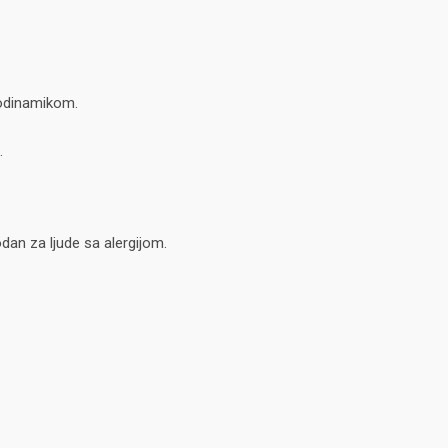
odinamikom.
.
odan za ljude sa alergijom.