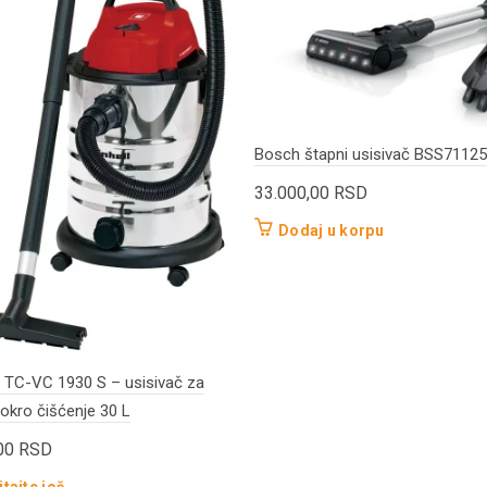
Bosch štapni usisivač BSS7112
33.000,00
RSD
Dodaj u korpu
 TC-VC 1930 S – usisivač za
okro čišćenje 30 L
,00
RSD
tajte još