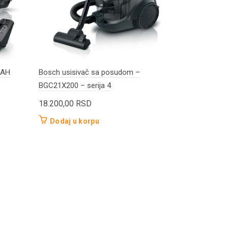
5AH
Bosch usisivač sa posudom –
EINHELL us
BGC21X200 – serija 4
2555 A 25L 
18.200,00
RSD
12.000,00
Dodaj u korpu
Dodaj u 