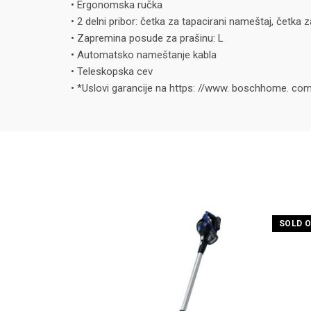
• Ergonomska ručka
• 2 delni pribor: četka za tapacirani nameštaj, četka 
• Zapremina posude za prašinu: L
• Automatsko nameštanje kabla
• Teleskopska cev
• *Uslovi garancije na https: //www. boschhome. c
SOLD 