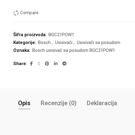
Compare
Šifra proizvoda:
BGC21POW1
Kategorije:
Bosch
,
Usisivači
,
Usisivači sa posudom
Oznaka:
Bosch usisivač sa posudom BGC21POW1
Share
Opis
Recenzije (0)
Deklaracija