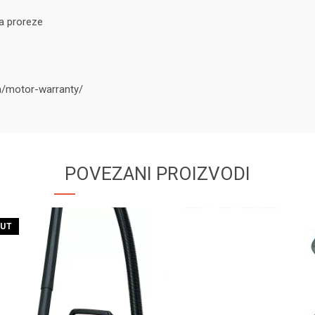
za proreze
om/motor-warranty/
POVEZANI PROIZVODI
OUT