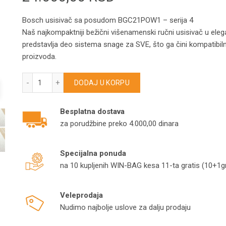
Bosch usisivač sa posudom BGC21POW1 – serija 4
Naš najkompaktniji bežični višenamenski ručni usisivač u elega
predstavlja deo sistema snage za SVE, što ga čini kompatibil
proizvoda.
Bosch usisivač sa posudom BGC21POW1 – serija 4 količin
DODAJ U KORPU
Besplatna dostava
za porudžbine preko 4.000,00 dinara
Specijalna ponuda
na 10 kupljenih WIN-BAG kesa 11-ta gratis (10+1gr
Veleprodaja
Nudimo najbolje uslove za dalju prodaju