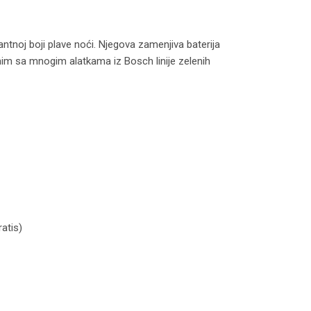
ntnoj boji plave noći. Njegova zamenjiva baterija
nim sa mnogim alatkama iz Bosch linije zelenih
a
atis)