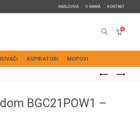
NASLOVNA
O NAMA
KONTAKT
0
ISIVAČI
ASPIRATORI
MOPOVI
sudom BGC21POW1 –