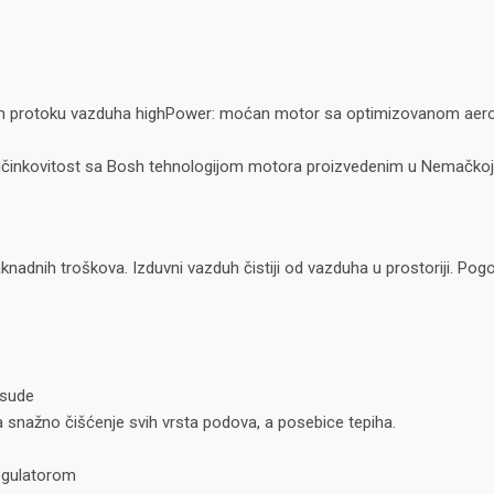
om protoku vazduha highPower: moćan motor sa optimizovanom aer
 učinkovitost sa Bosh tehnologijom motora proizvedenim u Nemačkoj
knadnih troškova. Izduvni vazduh čistiji od vazduha u prostoriji. Pog
osude
a snažno čišćenje svih vrsta podova, a posebice tepiha.
regulatorom