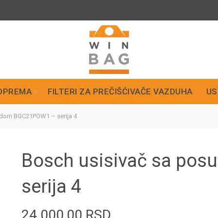
OPREMA
FILTERI ZA PREČIŠĆIVAČE VAZDUHA
US
udom BGC21POW1 – serija 4
Bosch usisivač sa po
serija 4
24.000,00
RSD