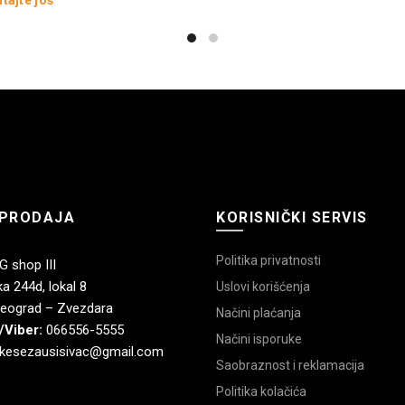
PRODAJA
KORISNIČKI SERVIS
Politika privatnosti
 shop III
a 244d, lokal 8
Uslovi korišćenja
eograd – Zvezdara
Načini plaćanja
/Viber:
066556-5555
Načini isporuke
kesezausisivac@gmail.com
Saobraznost i reklamacija
Politika kolačića