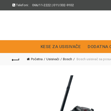
Telefoni:
066/11-2222
|
011/332-9102
KESE ZA USISIVAČE
DODATNA 
Početna
Usisivači
Bosch
Bosch usisivač sa pos