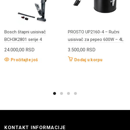
Bosch štapni usisivač
PROSTO UP2160-4 – Ručni
BCH3K2801 serije 4
usisivač za pepeo 600W – 4L
24.000,00
RSD
3.500,00
RSD
Pročitajte još
Dodaj u korpu
KONTAKT INFORMACIJE