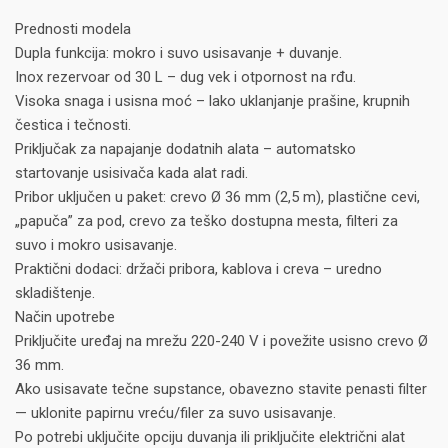
Prednosti modela
Dupla funkcija: mokro i suvo usisavanje + duvanje.
Inox rezervoar od 30 L – dug vek i otpornost na rđu.
Visoka snaga i usisna moć – lako uklanjanje prašine, krupnih
čestica i tečnosti.
Priključak za napajanje dodatnih alata – automatsko
startovanje usisivača kada alat radi.
Pribor uključen u paket: crevo Ø 36 mm (2,5 m), plastične cevi,
„papuča” za pod, crevo za teško dostupna mesta, filteri za
suvo i mokro usisavanje.
Praktični dodaci: držači pribora, kablova i creva – uredno
skladištenje.
Način upotrebe
Priključite uređaj na mrežu 220-240 V i povežite usisno crevo Ø
36 mm.
Ako usisavate tečne supstance, obavezno stavite penasti filter
— uklonite papirnu vreću/filer za suvo usisavanje.
Po potrebi uključite opciju duvanja ili priključite električni alat