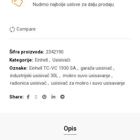
Nudimo najbolje uslove za dalju prodaju
Compare
Šifra proizvoda:
2342190
Kategorije:
Einhell
,
Usisivači
Oznake:
Einhell TC-VC 1930 SA
,
garaža usisivač
,
industrijski usisivač 30L
,
mokro suvo usisavanje
,
radionica usisivač
,
usisivač za mokro i suvo usisavanje
Share
Opis