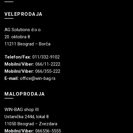
VELEPRODAJA
AG Solutions d.o.o.
20. oktobra 8
11211 Beograd – Borča
Telefon/Fax:
011/332-9102
Mobilni/Viber:
066/11-2222
Mobilni/Viber:
066/355-222
E-mail:
office@win-bag.rs
MALOPRODAJA
WIN-BAG shop III
Ustanička 244d, lokal 8
11050 Beograd – Zvezdara
Mobilni/Viber:
066556-5555