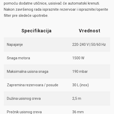
pomoću dodatne utičnice, usisivač će automatski krenuti.
Nakon završenog rada ispraznite rezervoar i ispraznite/operite
filter pre sledeće upotrebe.
Specifikacija
Vrednost
Napajanje
220-240 V | 50/60 Hz
Snaga motora
1500 W
Maksimalna usisna snaga
190 mbar
Zapremina rezervoara / posude
30 L (inox)
Dužina usisnog creva
2,5 m
Prečnik usisnog creva
36 mm