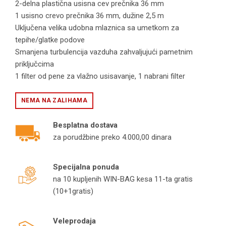
2-delna plastična usisna cev prečnika 36 mm
1 usisno crevo prečnika 36 mm, dužine 2,5 m
Uključena velika udobna mlaznica sa umetkom za
tepihe/glatke podove
Smanjena turbulencija vazduha zahvaljujući pametnim
priključcima
1 filter od pene za vlažno usisavanje, 1 nabrani filter
NEMA NA ZALIHAMA
Besplatna dostava
za porudžbine preko 4.000,00 dinara
Specijalna ponuda
na 10 kupljenih WIN-BAG kesa 11-ta gratis
(10+1gratis)
Veleprodaja