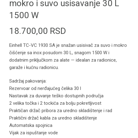
mokro i suvo usisavanje 30 L
1500 W
18.700,00
RSD
Einhell TC-VC 1930 SA je snažan usisivač za suvo i mokro
čišćenje sa inox posudom 30 L, snagom 1500 W i
dodatnim priključkom za alate — idealan za radionice,
garaže i kućnu radionicu.
Sadržaj pakovanja:
Rezervoar od nerđajućeg čelika 30 l
Nastavak za duvanje teško dostupnih područja
2 velika točka i 2 tockića za bolju pokretljivost
Praktičan držač pribora za uredno skladištenje i rad
Praktični držač kabla za uredno skladištenje
Automatska spojnica
Vijak za ispuštanje vode