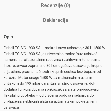
Recenzije (0)
Deklaracija
Opis
Einhell TC-VC 1930 SA – mokro i suvo usisavanje 30 L 1500 W
Einhell TC-VC 1930 SA je univerzalan mokro/suvi usisivač
namenjen profesionalnim radovima i zahtevnim korisnicima.
Inox rezervoar zapremine 30 l omogućava usisavanje krupne
prljavštine, prašine, tečnosti i krupnih čestica bez bojazni od
korozije. Motor snage 1500 W sa maksimalnim usisnim
pritiskom do 190 mbar garantuje snažno usisavanje, dok
dodatna funkcija duvanja i priključak za alate omogućavaju
fleksibilnu upotrebu – od čišćenja podova i radionica do
priključenja električnih alata sa automatskim pokretanjem
usisivača.