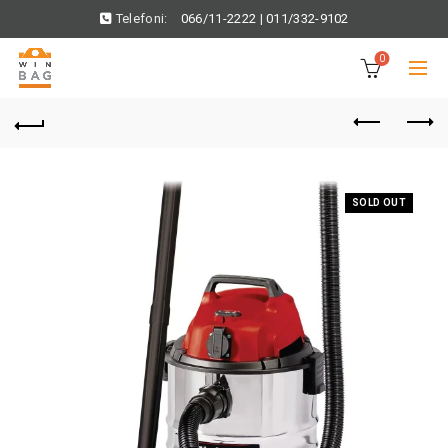
Telefoni:
066/11-2222
|
011/332-9102
0
SOLD OUT