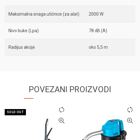
Maksimalna snaga utičnice (za alat)
2000 W
Nivo buke (Lpa)
78 dB (A)
Radijus akcije
oko 5,5 m
POVEZANI PROIZVODI
SOLD OUT